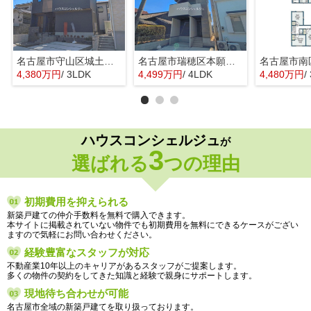
名古屋市守山区城土町22【仲介手数料無料】新築一戸建て 1号棟
名古屋市瑞穂区本願寺町１丁目16【仲介手数料無料】新築一戸建て 1号棟
4,380万円
/ 3LDK
4,499万円
/ 4LDK
4,480万円
/
ハウスコンシェルジュ
が
3
選ばれる
つの理由
初期費用を抑えられる
新築戸建ての仲介手数料を無料で購入できます。
本サイトに掲載されていない物件でも初期費用を無料にできるケースがござい
ますので気軽にお問い合わせください。
経験豊富なスタッフが対応
不動産業10年以上のキャリアがあるスタッフがご提案します。
多くの物件の契約をしてきた知識と経験で親身にサポートします。
現地待ち合わせが可能
名古屋市全域の新築戸建てを取り扱っております。