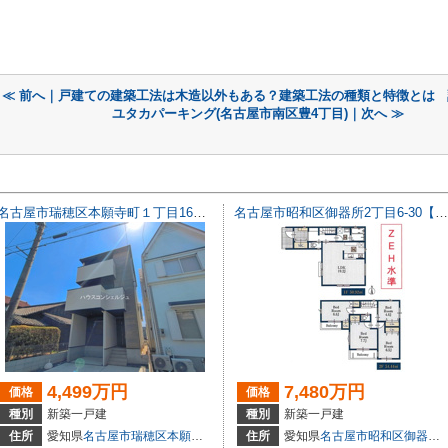
≪ 前へ｜戸建ての建築工法は木造以外もある？建築工法の種類と特徴とは
ユタカパーキング(名古屋市南区豊4丁目)｜次へ ≫
名古屋市瑞穂区本願寺町１丁目16【仲介手数料無料】新築一戸建て 1号棟
名古屋市昭和区御器所2丁目6-30【仲介手数料無料】新築一戸建て 】
4,499万円
7,480万円
価格
価格
種別
新築一戸建
種別
新築一戸建
住所
愛知県
名古屋市瑞穂区
本願寺町
１丁目16
住所
愛知県
名古屋市昭和区
御器所