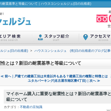
の耐震基準と等級について｜ハウスコンシェルジュ(日の出殖産)
営
ルジュ(日の出殖産)
>
ハウスコンシェルジュ (有)日の出殖産のブログ記事
震性とは？新旧の耐震基準と等級について
≪ 前へ｜戸建ての建築工法は木造以外もある？建築工法の種類と特徴とは
ユタカパーキング(名古屋市南区豊4丁目)｜次へ ≫
マイホーム購入に重要な耐震性とは？新旧の耐震基準
級について
カテゴリ：
不動産の豆知識