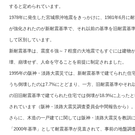
すると定められています。
1978年に発生した宮城県沖地震をきっかけに、1981年6月に
が強化されたのが新耐震基準で、それ以前の基準を旧耐震基
して区別しています。
新耐震基準は、震度６強～７程度の大地震でもすぐには建物
壊、崩壊せず、人命を守ることを前提に制定されました。
1995年の阪神・淡路大震災では、新耐震基準で建てられた住
うち倒壊したのは7.7%にとどまり、一方、旧耐震基準やそれ
の旧旧耐震基準で建てられた住宅では倒壊が18.9%に上った
されています（阪神・淡路大震災調査委員会中間報告から）
さらに、木造の一戸建てに関しては阪神・淡路大震災を教訓
「2000年基準」として耐震基準が見直されて、事前の地盤調