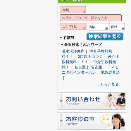
種別
エリア| 駅
価格
面積
-
件該当
▼最近検索されたワード
温水洗浄便座
｜
仲介手数料無
料！！
｜
3口以上コンロ
｜
仲介手
数料無料！！！
｜
仲介手数料無
料！
｜
名古屋
｜
名古屋
｜
ＴＶモ
ニタ付インターホン
｜
地盤調査済
｜
もっと見る