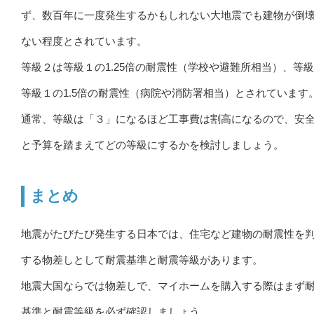
ず、数百年に一度発生するかもしれない大地震でも建物が倒
ない程度とされています。
等級２は等級１の1.25倍の耐震性（学校や避難所相当）、等
等級１の1.5倍の耐震性（病院や消防署相当）とされています
通常、等級は「３」になるほど工事費は割高になるので、安
と予算を踏まえてどの等級にするかを検討しましょう。
まとめ
地震がたびたび発生する日本では、住宅など建物の耐震性を
する物差しとして耐震基準と耐震等級があります。
地震大国ならでは物差しで、マイホームを購入する際はまず
基準と耐震等級を必ず確認しましょう。