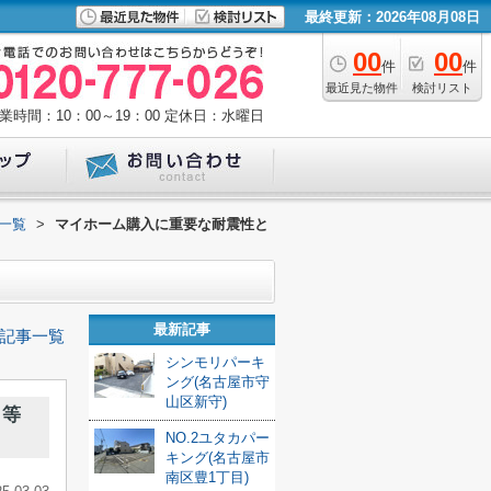
最終更新：2026年08月08日
00
00
件
件
最近見た物件
検討リスト
業時間：10：00～19：00
定休日：水曜日
一覧
>
マイホーム購入に重要な耐震性と
最新記事
記事一覧
シンモリパーキ
ング(名古屋市守
山区新守)
と等
NO.2ユタカパー
キング(名古屋市
南区豊1丁目)