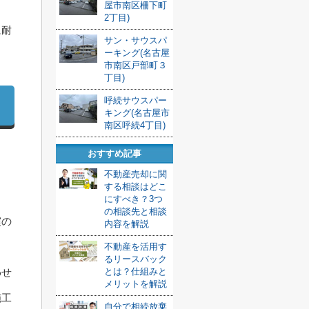
屋市南区柵下町
2丁目)
に耐
サン・サウスパ
ーキング(名古屋
市南区戸部町３
丁目)
呼続サウスパー
キング(名古屋市
南区呼続4丁目)
おすすめ記事
不動産売却に関
する相談はどこ
にすべき？3つ
の相談先と相談
震の
内容を解説
不動産を活用す
るリースバック
わせ
とは？仕組みと
メリットを解説
施工
自分で相続放棄