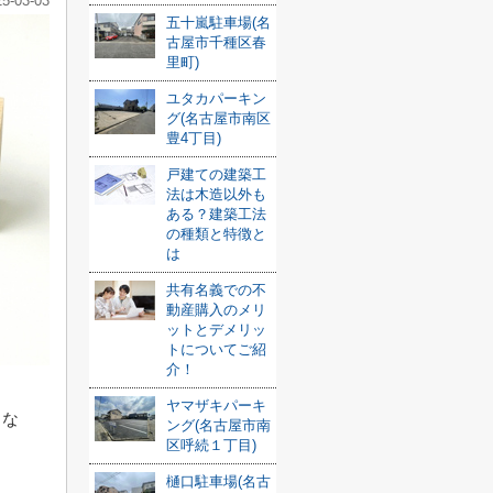
25-03-03
五十嵐駐車場(名
古屋市千種区春
里町)
ユタカパーキン
グ(名古屋市南区
豊4丁目)
戸建ての建築工
法は木造以外も
ある？建築工法
の種類と特徴と
は
共有名義での不
動産購入のメリ
ットとデメリッ
トについてご紹
介！
ヤマザキパーキ
らな
ング(名古屋市南
区呼続１丁目)
樋口駐車場(名古