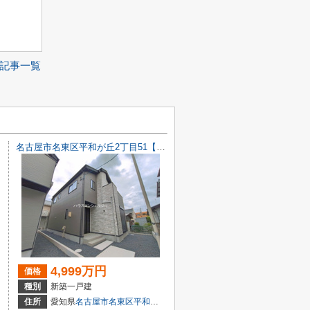
記事一覧
名古屋市名東区平和が丘2丁目51【仲介手数料無料】新築一戸建て 2号棟
4,999万円
価格
種別
新築一戸建
２丁目6-30
住所
愛知県
名古屋市名東区
平和が丘
２丁目51