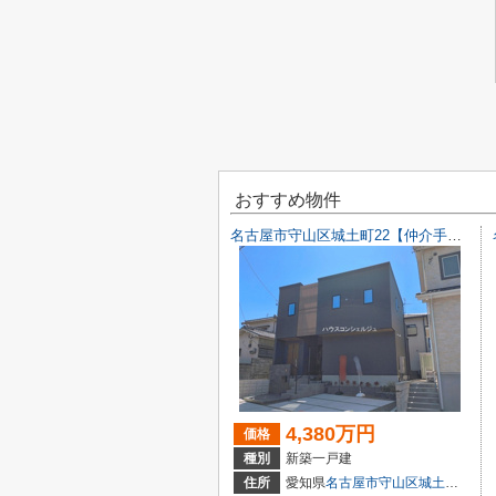
おすすめ物件
名古屋市守山区城土町22【仲介手数料無料】新築一戸建て 1号棟
4,380万円
価格
種別
新築一戸建
住所
愛知県
名古屋市守山区
城土町
22