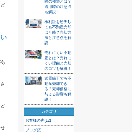
除の種類とは？
など
適用時の注意点
も解説！
権利証を紛失し
ても不動産売却
は可能？売却方
つい
法と注意点を解
説
売れにくい不動
産とは？売れに
があ
くい理由と売却
のコツを解説！
送電線下でも不
定さ
動産売却でき
る？売却価格に
与える影響も解
説！
てど
カテゴリ
お客様の声(12)
傷せ
ブログ(2)