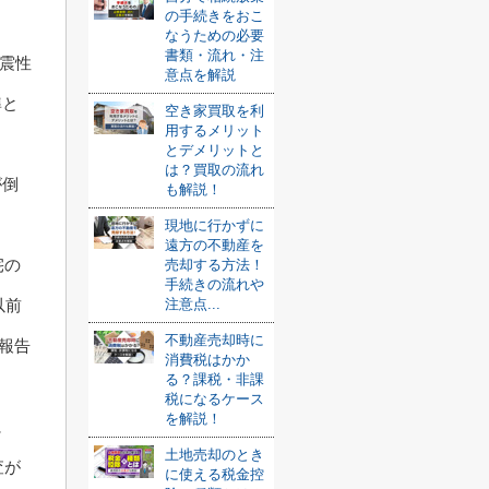
の手続きをおこ
なうための必要
書類・流れ・注
耐震性
意点を解説
準と
空き家買取を利
用するメリット
とデメリットと
は？買取の流れ
が倒
も解説！
現地に行かずに
遠方の不動産を
宅の
売却する方法！
手続きの流れや
以前
注意点...
不動産売却時に
と報告
消費税はかか
る？課税・非課
。
税になるケース
を解説！
に
土地売却のとき
査が
に使える税金控