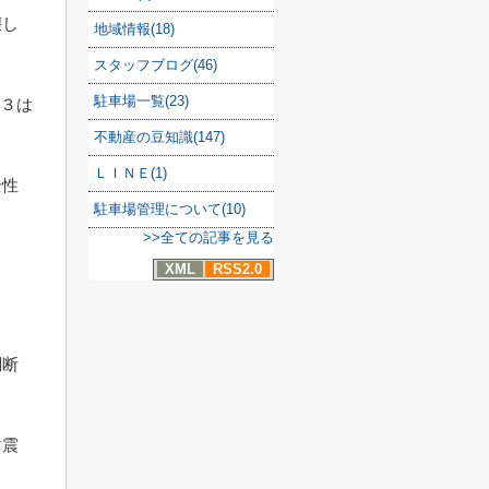
壊し
地域情報(18)
スタッフブログ(46)
駐車場一覧(23)
級３は
不動産の豆知識(147)
。
ＬＩＮＥ(1)
全性
駐車場管理について(10)
>>全ての記事を見る
XML
RSS2.0
判断
耐震