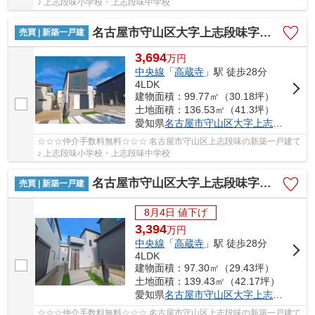
♪ 上志段味小学校・上志段味中学校
名古屋市守山区大字上志段味字東谷2087-73【仲介手数料無料】新築一戸建て 9号棟
売買 | 新築一戸建
3,694
万
円
中央線
「
高蔵寺
」駅 徒歩28分
4LDK
建物面積：99.77㎡（30.18坪）
土地面積：136.53㎡（41.3坪）
愛知県
名古屋市守山区
大字上志段味
字東谷
☆☆☆仲介手数料無料☆☆☆ 名古屋市守山区上志段味の新築一戸建て
♪ 上志段味小学校・上志段味中学校
名古屋市守山区大字上志段味字東谷2087-72【仲介手数料無料】新築一戸建て 10号棟
売買 | 新築一戸建
8月4日 値下げ
3,394
万
円
中央線
「
高蔵寺
」駅 徒歩28分
4LDK
建物面積：97.30㎡（29.43坪）
土地面積：139.43㎡（42.17坪）
愛知県
名古屋市守山区
大字上志段味
字東谷
☆☆☆仲介手数料無料☆☆☆ 名古屋市守山区上志段味の新築一戸建て