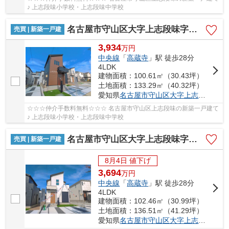
♪ 上志段味小学校・上志段味中学校
名古屋市守山区大字上志段味字東谷2087-71【仲介手数料無料】新築一戸建て 11号棟
売買 | 新築一戸建
3,934
万
円
中央線
「
高蔵寺
」駅 徒歩28分
4LDK
建物面積：100.61㎡（30.43坪）
土地面積：133.29㎡（40.32坪）
愛知県
名古屋市守山区
大字上志段味
字東谷
☆☆☆仲介手数料無料☆☆☆ 名古屋市守山区上志段味の新築一戸建て
♪ 上志段味小学校・上志段味中学校
名古屋市守山区大字上志段味字東谷2087-13【仲介手数料無料】新築一戸建て 12号棟
売買 | 新築一戸建
8月4日 値下げ
3,694
万
円
中央線
「
高蔵寺
」駅 徒歩28分
4LDK
建物面積：102.46㎡（30.99坪）
土地面積：136.51㎡（41.29坪）
愛知県
名古屋市守山区
大字上志段味
字東谷