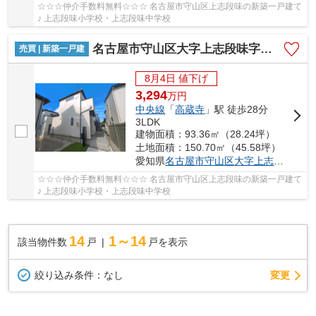
☆☆☆仲介手数料無料☆☆☆ 名古屋市守山区上志段味の新築一戸建て
♪ 上志段味小学校・上志段味中学校
名古屋市守山区大字上志段味字東谷2087-14【仲介手数料無料】新築一戸建て 13号棟
売買 | 新築一戸建
8月4日 値下げ
3,294
万
円
中央線
「
高蔵寺
」駅 徒歩28分
3LDK
建物面積：93.36㎡（28.24坪）
土地面積：150.70㎡（45.58坪）
愛知県
名古屋市守山区
大字上志段味
字東谷
☆☆☆仲介手数料無料☆☆☆ 名古屋市守山区上志段味の新築一戸建て
♪ 上志段味小学校・上志段味中学校
14
1～14
該当物件数
戸
戸を表示
変更
絞り込み条件：
なし