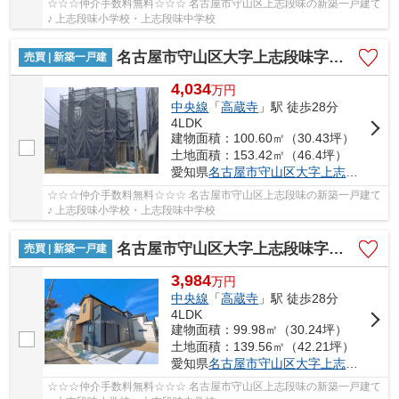
☆☆☆仲介手数料無料☆☆☆ 名古屋市守山区上志段味の新築一戸建て
♪ 上志段味小学校・上志段味中学校
名古屋市守山区大字上志段味字東谷2087-81【仲介手数料無料】新築一戸建て 7号棟
売買 | 新築一戸建
4,034
万
円
中央線
「
高蔵寺
」駅 徒歩28分
4LDK
建物面積：100.60㎡（30.43坪）
土地面積：153.42㎡（46.4坪）
愛知県
名古屋市守山区
大字上志段味
字東谷
☆☆☆仲介手数料無料☆☆☆ 名古屋市守山区上志段味の新築一戸建て
♪ 上志段味小学校・上志段味中学校
名古屋市守山区大字上志段味字東谷2087-74【仲介手数料無料】新築一戸建て 8号棟
売買 | 新築一戸建
3,984
万
円
中央線
「
高蔵寺
」駅 徒歩28分
4LDK
建物面積：99.98㎡（30.24坪）
土地面積：139.56㎡（42.21坪）
愛知県
名古屋市守山区
大字上志段味
字東谷
☆☆☆仲介手数料無料☆☆☆ 名古屋市守山区上志段味の新築一戸建て