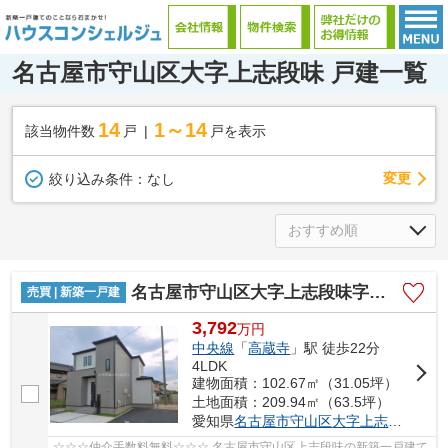
名古屋市守山区大字上志段味 戸建一覧
14
1～14
該当物件数
戸
戸を表示
変更
絞り込み条件：
なし
名古屋市守山区大字上志段味字茂中443-2【仲介手数料無料】新築一戸建て 3号棟
売買 | 新築一戸建
3,792
万
円
中央線
「
高蔵寺
」駅 徒歩22分
4LDK
建物面積：102.67㎡（31.05坪）
土地面積：209.94㎡（63.5坪）
愛知県
名古屋市守山区
大字上志段味
字茂中
☆☆☆仲介手数料無料☆☆☆ 名古屋市守山区上志段味の新築一戸建て