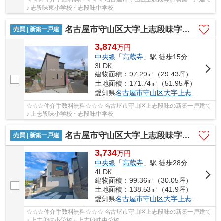
♪ 志段味東小学校・志段味中学校
名古屋市守山区大字上志段味字東谷2109‐295【仲介手数料無料】新築一戸建て
売買 | 新築一戸建
3,874
万
円
中央線
「
高蔵寺
」駅 徒歩15分
3LDK
建物面積：97.29㎡（29.43坪）
土地面積：171.74㎡（51.95坪）
愛知県
名古屋市守山区
大字上志段味
字東
☆☆☆仲介手数料無料☆☆☆ 名古屋市守山区上志段味の新築一戸建て
♪ 上志段味小学校・志段味中学校
名古屋市守山区大字上志段味字東谷2087【仲介手数料無料】新築一戸建て 2号棟
売買 | 新築一戸建
3,734
万
円
中央線
「
高蔵寺
」駅 徒歩28分
4LDK
建物面積：99.36㎡（30.05坪）
土地面積：138.53㎡（41.9坪）
愛知県
名古屋市守山区
大字上志段味
字東谷
☆☆☆仲介手数料無料☆☆☆ 名古屋市守山区上志段味の新築一戸建て
♪ 上志段味小学校・上志段味中学校