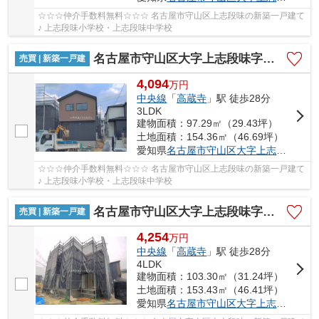
☆☆☆仲介手数料無料☆☆☆ 名古屋市守山区上志段味の新築一戸建て
♪ 上志段味小学校・上志段味中学校
名古屋市守山区大字上志段味字東谷2087-80【仲介手数料無料】新築一戸建て 5号棟
売買 | 新築一戸建
4,094
万
円
中央線
「
高蔵寺
」駅 徒歩28分
3LDK
建物面積：97.29㎡（29.43坪）
土地面積：154.36㎡（46.69坪）
愛知県
名古屋市守山区
大字上志段味
字東谷
☆☆☆仲介手数料無料☆☆☆ 名古屋市守山区上志段味の新築一戸建て
♪ 上志段味小学校・上志段味中学校
名古屋市守山区大字上志段味字東谷2087-81【仲介手数料無料】新築一戸建て 6号棟
売買 | 新築一戸建
4,254
万
円
中央線
「
高蔵寺
」駅 徒歩28分
4LDK
建物面積：103.30㎡（31.24坪）
土地面積：153.43㎡（46.41坪）
愛知県
名古屋市守山区
大字上志段味
字東谷