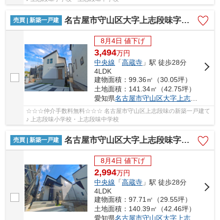
名古屋市守山区大字上志段味字東谷2087【仲介手数料無料】新築一戸建て 3号棟
売買 | 新築一戸建
8月4日 値下げ
3,494
万
円
中央線
「
高蔵寺
」駅 徒歩28分
4LDK
建物面積：99.36㎡（30.05坪）
土地面積：141.34㎡（42.75坪）
愛知県
名古屋市守山区
大字上志段味
字東谷
☆☆☆仲介手数料無料☆☆☆ 名古屋市守山区上志段味の新築一戸建て
♪ 上志段味小学校・上志段味中学校
名古屋市守山区大字上志段味字東谷2087-79【仲介手数料無料】新築一戸建て 4号棟
売買 | 新築一戸建
8月4日 値下げ
2,994
万
円
中央線
「
高蔵寺
」駅 徒歩28分
4LDK
建物面積：97.71㎡（29.55坪）
土地面積：140.39㎡（42.46坪）
愛知県
名古屋市守山区
大字上志段味
字東谷