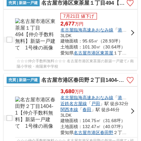
名古屋市港区東茶屋１丁目494【仲介手数料無料】新築一戸建て 1号棟
売買 | 新築一戸建
7月21日 値下げ
2,677
万
円
名古屋臨海高速あおなみ線
「
港北
」駅 徒
3LDK
建物面積：95.65㎡（28.93坪）
土地面積：101.30㎡（30.64坪）
愛知県
名古屋市港区
東茶屋
１丁目494
☆☆☆仲介手数料無料☆☆☆ 名古屋市港区東茶屋の新築一戸建て♪ 南
陽小学校・南陽東中学校
名古屋市港区春田野２丁目1404-1【仲介手数料無料】新築一戸建て 1号棟
売買 | 新築一戸建
3,680
万
円
名古屋臨海高速あおなみ線
「
港北
」駅 徒
近鉄名古屋線
「
戸田
」駅 徒歩32分
関西本線
「
春田
」駅 徒歩46分
3LDK
建物面積：104.75㎡（31.68坪）
土地面積：132.47㎡（40.07坪）
愛知県
名古屋市港区
春田野
２丁目1404-1
☆☆☆仲介手数料無料☆☆☆ 名古屋市港区春田野の新築一戸建て♪ 福