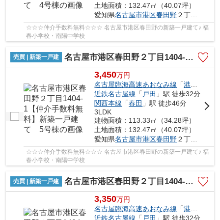
土地面積：132.47㎡（40.07坪）
愛知県
名古屋市港区
春田野
２丁目1404-1
☆☆☆仲介手数料無料☆☆☆ 名古屋市港区春田野の新築一戸建て♪ 福
春小学校・南陽中学校
名古屋市港区春田野２丁目1404-1【仲介手数料無料】新築一戸建て 5号棟
売買 | 新築一戸建
3,450
万
円
名古屋臨海高速あおなみ線
「
港北
」駅 徒
近鉄名古屋線
「
戸田
」駅 徒歩32分
関西本線
「
春田
」駅 徒歩46分
3LDK
建物面積：113.33㎡（34.28坪）
土地面積：132.47㎡（40.07坪）
愛知県
名古屋市港区
春田野
２丁目1404-1
☆☆☆仲介手数料無料☆☆☆ 名古屋市港区春田野の新築一戸建て♪ 福
春小学校・南陽中学校
名古屋市港区春田野２丁目1404-1【仲介手数料無料】新築一戸建て 6号棟
売買 | 新築一戸建
3,350
万
円
名古屋臨海高速あおなみ線
「
港北
」駅 徒
近鉄名古屋線
「
戸田
」駅 徒歩32分