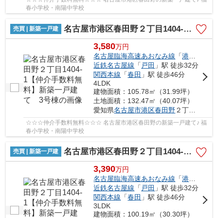
春小学校・南陽中学校
名古屋市港区春田野２丁目1404-1【仲介手数料無料】新築一戸建て 3号棟
売買 | 新築一戸建
3,580
万
円
名古屋臨海高速あおなみ線
「
港北
」駅 徒
近鉄名古屋線
「
戸田
」駅 徒歩32分
関西本線
「
春田
」駅 徒歩46分
4LDK
建物面積：105.78㎡（31.99坪）
土地面積：132.47㎡（40.07坪）
愛知県
名古屋市港区
春田野
２丁目1404-1
☆☆☆仲介手数料無料☆☆☆ 名古屋市港区春田野の新築一戸建て♪ 福
春小学校・南陽中学校
名古屋市港区春田野２丁目1404-1【仲介手数料無料】新築一戸建て 4号棟
売買 | 新築一戸建
3,390
万
円
名古屋臨海高速あおなみ線
「
港北
」駅 徒
近鉄名古屋線
「
戸田
」駅 徒歩32分
関西本線
「
春田
」駅 徒歩46分
3LDK
建物面積：100.19㎡（30.30坪）