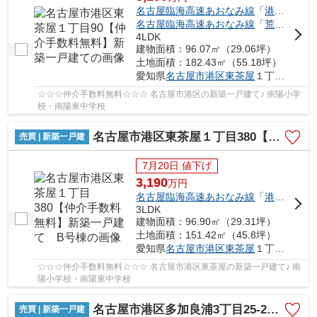
名古屋臨海高速あおなみ線
「
港北
」駅 徒
名古屋臨海高速あおなみ線
「
荒子川公園
4LDK
建物面積：96.07㎡（29.06坪）
土地面積：182.43㎡（55.18坪）
愛知県
名古屋市港区
東茶屋
１丁目90
☆☆☆仲介手数料無料☆☆☆ 名古屋市港区の新築一戸建て♪ 南陽小学
校・南陽東中学校
名古屋市港区東茶屋１丁目380【仲介手数料無料】新築一戸建て B号棟
売買 | 新築一戸建
7月20日 値下げ
3,190
万
円
名古屋臨海高速あおなみ線
「
港北
」駅 徒
3LDK
建物面積：96.90㎡（29.31坪）
土地面積：151.42㎡（45.8坪）
愛知県
名古屋市港区
東茶屋
１丁目380
☆☆☆仲介手数料無料☆☆☆ 名古屋市港区東茶屋の新築一戸建て♪ 南
陽小学校・南陽東中学校
名古屋市港区多加良浦3丁目25-2【仲介手数料無料】新築一戸建て
売買 | 新築一戸建