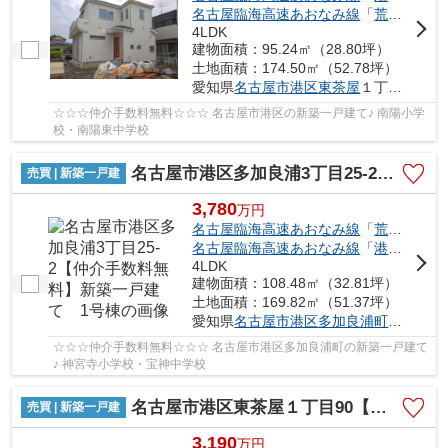
名古屋臨海高速あおなみ線
「
荒子川公園
4LDK
建物面積：95.24㎡（28.80坪）
土地面積：174.50㎡（52.78坪）
愛知県
名古屋市港区
東茶屋
１丁目90
☆☆☆仲介手数料無料☆☆☆ 名古屋市港区の新築一戸建て♪ 南陽小学
校・南陽東中学校
名古屋市港区多加良浦3丁目25-2【仲介手数料無料】新築一戸建て 1号棟
売買 | 新築一戸建
3,780
万
円
名古屋臨海高速あおなみ線
「
荒子川公園
名古屋臨海高速あおなみ線
「
港北
」駅 徒
4LDK
建物面積：108.48㎡（32.81坪）
土地面積：169.82㎡（51.37坪）
愛知県
名古屋市港区
多加良浦町
３丁目25
☆☆☆仲介手数料無料☆☆☆ 名古屋市港区多加良浦町の新築一戸建て
♪ 神宮寺小学校・宝神中学校
名古屋市港区東茶屋１丁目90【仲介手数料無料】新築一戸建て
売買 | 新築一戸建
3,190
万
円