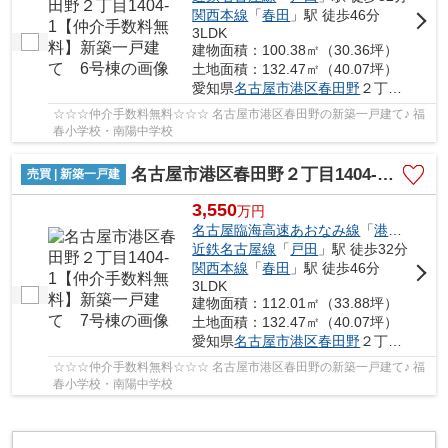
関西本線
「
春田
」駅 徒歩46分
3LDK
建物面積：100.38㎡（30.36坪）
土地面積：132.47㎡（40.07坪）
愛知県
名古屋市港区
春田野
２丁目1404-1
☆☆☆仲介手数料無料☆☆☆ 名古屋市港区春田野の新築一戸建て♪ 福
春小学校・南陽中学校
名古屋市港区春田野２丁目1404-1【仲介手数料無料】新築一戸建て 7号棟
売買 | 新築一戸建
3,550
万
円
名古屋臨海高速あおなみ線
「
港北
」駅 徒
近鉄名古屋線
「
戸田
」駅 徒歩32分
関西本線
「
春田
」駅 徒歩46分
3LDK
建物面積：112.01㎡（33.88坪）
土地面積：132.47㎡（40.07坪）
愛知県
名古屋市港区
春田野
２丁目1404-1
☆☆☆仲介手数料無料☆☆☆ 名古屋市港区春田野の新築一戸建て♪ 福
春小学校・南陽中学校