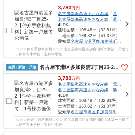
3,780
万
円
名古屋臨海高速あおなみ線
「
荒子川公園
名古屋臨海高速あおなみ線
「
港北
」駅 徒
4LDK
建物面積：108.48㎡（32.81坪）
土地面積：169.82㎡（51.37坪）
愛知県
名古屋市港区
多加良浦町
３丁目25
☆☆☆仲介手数料無料☆☆☆ 名古屋市港区多加良浦町の新築一戸建て
♪ 神宮寺小学校・宝神中学校
名古屋市港区多加良浦3丁目25-2【仲介手数料無料】新築一戸建て 1号棟
売買 | 新築一戸建
3,780
万
円
名古屋臨海高速あおなみ線
「
荒子川公園
名古屋臨海高速あおなみ線
「
港北
」駅 徒
4LDK
建物面積：108.48㎡（32.81坪）
土地面積：169.82㎡（51.37坪）
愛知県
名古屋市港区
多加良浦町
３丁目25
☆☆☆仲介手数料無料☆☆☆ 名古屋市港区多加良浦町の新築一戸建て
♪ 神宮寺小学校・宝神中学校