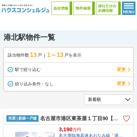
ハウスコンシェルジュ (有)日の出殖産
港北駅物件一覧
13
1～13
該当物件数
戸
戸を表示
駅で絞り込む
変更
変更
絞り込み条件：
なし
名古屋市港区東茶屋１丁目90【仲介手数料無料】新築一戸建て
売買 | 新築一戸建
3,190
万
円
名古屋臨海高速あおなみ線
「
港北
」駅 徒