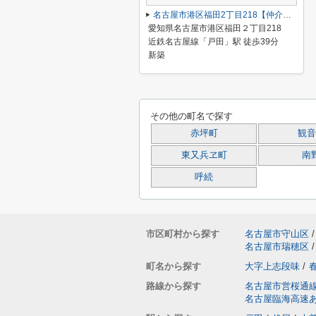
名古屋市港区福田2丁目218【仲介手数料無料】新築一戸建て B号棟
愛知県名古屋市港区福田２丁目218
近鉄名古屋線「戸田」駅 徒歩39分
新築
その他の町名で探す
赤坪町
観音
東又兵ヱ町
南
呼続
市区町村から探す
名古屋市守山区
/
名古屋市瑞穂区
/
町名から探す
大字上志段味
/
路線から探す
名古屋市営桜通
名古屋臨海高速