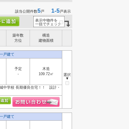
5
1-5
該当公開件数
戸
戸表示
表示中物件を
一括でチェック
築年数
構造
方位
建物面積
一戸建て
予定
木造
-
109.72㎡
選択
▼
城中学校 長期優良住宅！！ 設計・
一戸建て