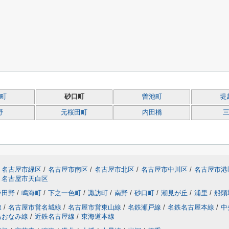
町
砂口町
曽池町
堤
野
元桜田町
内田橋
名古屋市緑区
/
名古屋市南区
/
名古屋市北区
/
名古屋市中川区
/
名古屋市港
名古屋市天白区
春田野
/
鳴海町
/
下之一色町
/
諏訪町
/
南野
/
砂口町
/
潮見が丘
/
浦里
/
船頭
線
/
名古屋市営名城線
/
名古屋市営東山線
/
名鉄瀬戸線
/
名鉄名古屋本線
/
中
あおなみ線
/
近鉄名古屋線
/
東海道本線