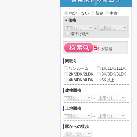
指定しない
新築
中古
▼価格
～
値下げ物件
5
件が該当
間取り
ワンルーム
1K/1DK/1LDK
2K/2DK/2LDK
3K/3DK/3LDK
4K/4DK/4LDK
5K以上
建物面積
～
土地面積
～
駅からの徒歩