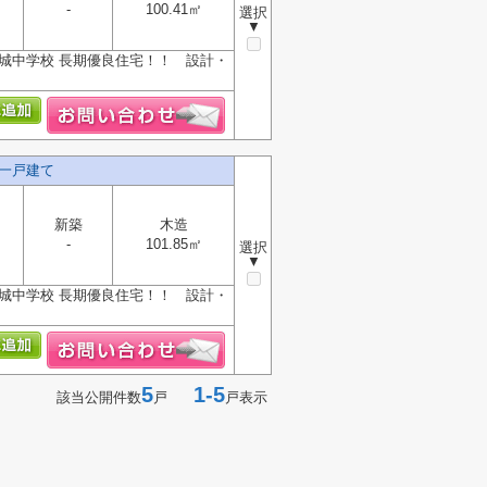
-
100.41㎡
選択
▼
城中学校 長期優良住宅！！ 設計・
一戸建て
新築
木造
-
101.85㎡
選択
▼
城中学校 長期優良住宅！！ 設計・
5
1-5
該当公開件数
戸
戸表示