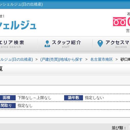
シェルジュ(日の出殖産)
営
ルジュ(日の出殖産)
>
(戸建(売買))地域から探す
>
名古屋市南区
>
砂口
覧
面積
下限なし～上限なし
築年数
指定しない
間取り
指定なし
並び順：