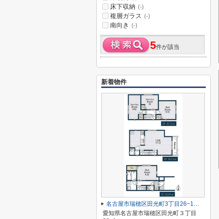
床下収納
(-)
複層ガラス
(-)
南向き
(-)
5
件が該当
新着物件
名古屋市瑞穂区田光町3丁目26−1【仲介手数料無料】新築一戸建て
愛知県名古屋市瑞穂区田光町３丁目