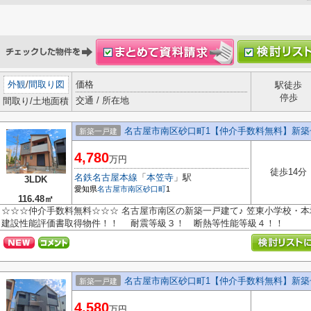
外観
/
間取り図
価格
駅徒歩
停歩
交通 / 所在地
間取り/土地面積
名古屋市南区砂口町1【仲介手数料無料】新築
新築一戸建
4,780
万円
徒歩14分
名鉄名古屋本線
「
本笠寺
」駅
3LDK
愛知県
名古屋市南区
砂口町
1
116.48㎡
☆☆☆仲介手数料無料☆☆☆ 名古屋市南区の新築一戸建て♪ 笠東小学校・本
建設性能評価書取得物件！！ 耐震等級３！ 断熱等性能等級４！！
名古屋市南区砂口町1【仲介手数料無料】新築
新築一戸建
4,580
万円