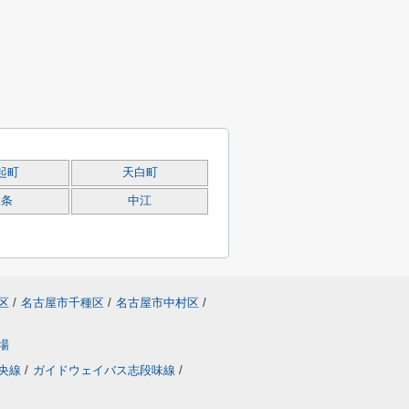
起町
天白町
三条
中江
区
/
名古屋市千種区
/
名古屋市中村区
/
場
央線
/
ガイドウェイバス志段味線
/