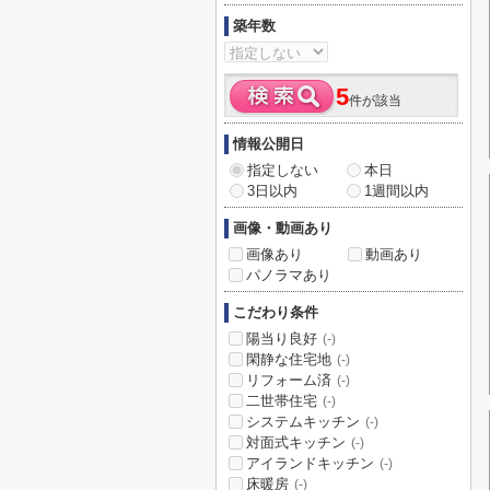
築年数
5
件が該当
情報公開日
指定しない
本日
3日以内
1週間以内
画像・動画あり
画像あり
動画あり
パノラマあり
こだわり条件
陽当り良好
(-)
閑静な住宅地
(-)
リフォーム済
(-)
二世帯住宅
(-)
システムキッチン
(-)
対面式キッチン
(-)
アイランドキッチン
(-)
床暖房
(-)