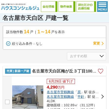
名古屋市天白区 戸建一覧
14
1～14
該当物件数
戸
戸を表示
変更
絞り込み条件：
なし
名古屋市天白区梅が丘３丁目1001【仲介手数料無料】新築一戸建て 1号棟
売買 | 新築一戸建
6月29日 値下げ
4,290
万
円
名古屋市営鶴舞線
「
原
」駅 徒歩23分
名古屋市営鶴舞線
「
平針
」駅 徒歩26分
4LDK
建物面積：102.89㎡（31.12坪）