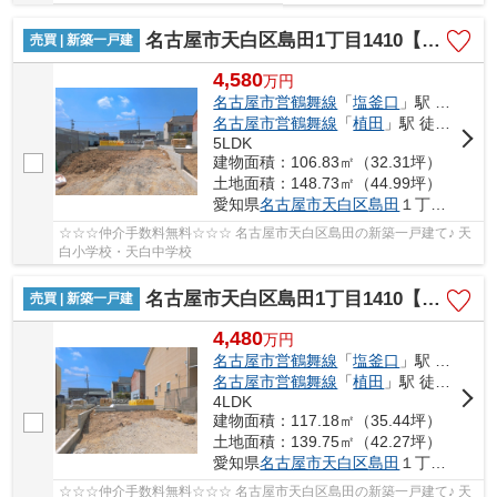
名古屋市天白区島田1丁目1410【仲介手数料無料】新築一戸建て 1号棟
売買 | 新築一戸建
4,580
万
円
名古屋市営鶴舞線
「
塩釜口
」駅 徒歩25分
名古屋市営鶴舞線
「
植田
」駅 徒歩27分
5LDK
建物面積：106.83㎡（32.31坪）
土地面積：148.73㎡（44.99坪）
愛知県
名古屋市天白区
島田
１丁目1401
☆☆☆仲介手数料無料☆☆☆ 名古屋市天白区島田の新築一戸建て♪ 天
白小学校・天白中学校
名古屋市天白区島田1丁目1410【仲介手数料無料】新築一戸建て 2号棟
売買 | 新築一戸建
4,480
万
円
名古屋市営鶴舞線
「
塩釜口
」駅 徒歩25分
名古屋市営鶴舞線
「
植田
」駅 徒歩27分
4LDK
建物面積：117.18㎡（35.44坪）
土地面積：139.75㎡（42.27坪）
愛知県
名古屋市天白区
島田
１丁目1401
☆☆☆仲介手数料無料☆☆☆ 名古屋市天白区島田の新築一戸建て♪ 天