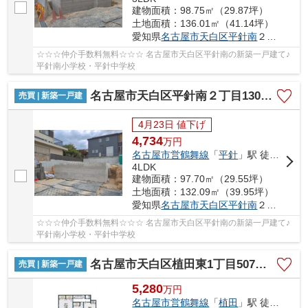
建物面積：98.75㎡（29.87坪）
土地面積：136.01㎡（41.14坪）
愛知県
名古屋市天白区
平針南
２丁目1301
☆☆☆仲介手数料無料☆☆☆ 名古屋市天白区平針南の新築一戸建て♪
平針南小学校・平針中学校
名古屋市天白区平針南２丁目1301【仲介手数料無料】新築一戸建て 2号棟
売買 | 新築一戸建
4月23日 値下げ
4,734
万
円
名古屋市営鶴舞線
「
平針
」駅 徒歩19分
4LDK
建物面積：97.70㎡（29.55坪）
土地面積：132.09㎡（39.95坪）
愛知県
名古屋市天白区
平針南
２丁目1301
☆☆☆仲介手数料無料☆☆☆ 名古屋市天白区平針南の新築一戸建て♪
平針南小学校・平針中学校
名古屋市天白区植田東1丁目507【仲介手数料無料】新築一戸建て
売買 | 新築一戸建
5,280
万
円
名古屋市営鶴舞線
「
植田
」駅 徒歩21分