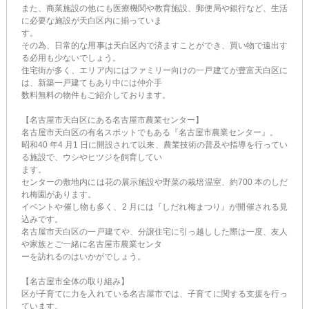
また、商業施設の他にも医療機関や教育施設、郵便局や銀行など、生活
に必要な施設が天白区内に揃っていま
す。
その為、日常的な用事は天白区内で済ますことができ、買い物で遠出す
る必用も少ないでしょう。
住宅街が多く、エリア内にはファミリー向けの一戸建てが豊富天白区に
は、新築一戸建てもあり中には仲介手
数料無料の物件もご紹介しております。
【名古屋市天白区にある名古屋市農業センター】
名古屋市天白区の有名スポットでもある『名古屋市農業センター』。
昭和40 年4 月1 日に開設されて以来、農業技術の普及や指導を行ってい
る施設で、ウシやヒツジを飼育してい
ます。
センターの敷地内には花の展示施設や野菜の栽培温室、約700 本のしだ
れ梅園があります。
イベントや催し物も多く、2 月には『しだれ梅まつり』が開催される見
込みです。
名古屋市天白区の一戸建てや、分譲住宅に引っ越しした際は一度、友人
や家族とご一緒に名古屋市農業センタ
ーを訪れるのはいかがでしょう。
【名古屋市全体の取り組み】
区が子育てに力を入れている名古屋市では、子育てに関する支援を行っ
ています。