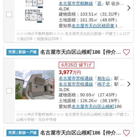
名古屋市営鶴舞線
「
原
」駅 徒歩19分
4LDK
建物面積：103.51㎡（31.31坪）
土地面積：161.35㎡（48.8坪）
愛知県
名古屋市天白区
植田東
１丁目507
☆☆☆仲介手数料無料☆☆☆ 名古屋市天白区の新築一戸建て♪ シロア
リ保証5年！地盤保証20年！
名古屋市天白区山根町186【仲介手数料無料】新築一戸建て 1号棟
売買 | 新築一戸建
6月25日 値下げ
3,977
万
円
名古屋市営桜通線
「
相生山
」駅 徒歩17分
名古屋市営桜通線
「
鳴子北
」駅 徒歩24分
3LDK
建物面積：90.69㎡（27.43坪）
土地面積：126.26㎡（38.19坪）
愛知県
名古屋市天白区
山根町
186
☆☆☆仲介手数料無料☆☆☆ 名古屋市天白区山根町の新築一戸建て♪
山根小学校・天白中学校
名古屋市天白区山根町186【仲介手数料無料】新築一戸建て 3号棟
売買 | 新築一戸建