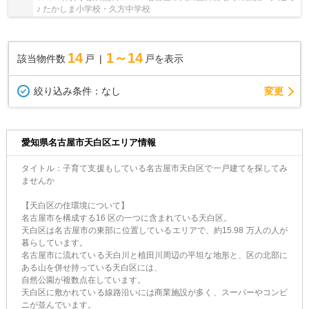
♪ たかしま小学校・久方中学校
14
1～14
該当物件数
戸
戸を表示
変更
絞り込み条件：
なし
愛知県名古屋市天白区エリア情報
タイトル：子育て支援もしている名古屋市天白区で一戸建てを探してみ
ませんか
【天白区の住環境について】
名古屋市を構成する16 区の一つに含まれている天白区。
天白区は名古屋市の東部に位置しているエリアで、約15.98 万人の人が
暮らしています。
名古屋市に流れている天白川と植田川周辺の平坦な地形と、区の北部に
ある山を併せ持っている天白区には、
自然公園が複数点在しています。
天白区に敷かれている線路沿いには商業施設が多く、スーパーやコンビ
ニが並んでいます。