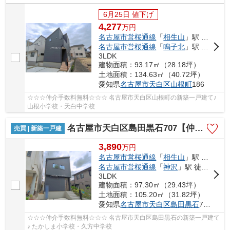
6月25日 値下げ
4,277
万
円
名古屋市営桜通線
「
相生山
」駅 徒歩17分
名古屋市営桜通線
「
鳴子北
」駅 徒歩24分
3LDK
建物面積：93.17㎡（28.18坪）
土地面積：134.63㎡（40.72坪）
愛知県
名古屋市天白区
山根町
186
☆☆☆仲介手数料無料☆☆☆ 名古屋市天白区山根町の新築一戸建て♪
山根小学校・天白中学校
名古屋市天白区島田黒石707【仲介手数料無料】新築一戸建て 1号棟
売買 | 新築一戸建
3,890
万
円
名古屋市営桜通線
「
相生山
」駅 徒歩22分
名古屋市営桜通線
「
神沢
」駅 徒歩21分
3LDK
建物面積：97.30㎡（29.43坪）
土地面積：105.20㎡（31.82坪）
愛知県
名古屋市天白区
島田黒石
707
☆☆☆仲介手数料無料☆☆☆ 名古屋市天白区島田黒石の新築一戸建て
♪ たかしま小学校・久方中学校