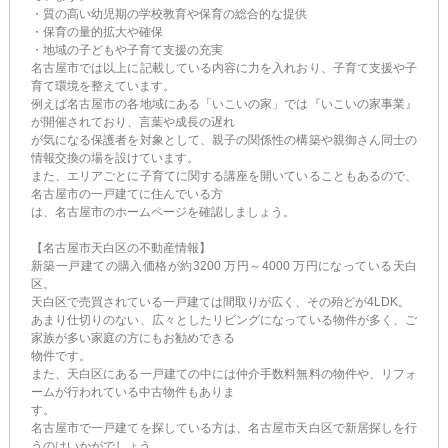
・質の高い幼児期の学校教育や保育の総合的な提供
・保育の量的拡大や確保
・地域の子どもや子育て支援の充実
名古屋市では以上に記載している内容に力を入れおり、子育て支援や子
育て環境を整えています。
例えば名古屋市の各地域にある「いこいの家」では『いこいの家事業』
が開催されており、言葉や成長の遅れ
が気になる保護者を対象として、親子の関係性の構築や親御さん同士の
情報交換の場を設けています。
また、エリアごとに子育てに関する講座を開いていることもあるので、
名古屋市の一戸建てに住んでいる方
は、名古屋市のホームページを確認しましょう。
【名古屋市天白区の不動産情報】
新築一戸建ての購入価格が約3200 万円～4000 万円になっている天白
区。
天白区で売買されている一戸建ては間取りが広く、その殆どが4LDK。
あまり仕切りのない、広々としたリビングになっている物件が多く、ご
家族が多い家庭の方にもお勧めできる
物件です。
また、天白区にある一戸建ての中には仲介手数料無料の物件や、リフォ
ームが行われている中古物件もありま
す。
名古屋市で一戸建てを探している方は、名古屋市天白区で新居探しを行
うのはいかがでしょう。