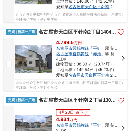
土地面積：140.88㎡（42.61坪）
愛知県
名古屋市天白区
平針南
２丁目1404
☆☆☆仲介手数料無料☆☆☆ 名古屋市天白区平針南の新築一戸建て♪
平針南小学校・平針中学校
名古屋市天白区平針南2丁目1404【仲介手数料無料】新築一戸建て 2号棟
売買 | 新築一戸建
4,799.5
万
円
名古屋市営鶴舞線
「
平針
」駅 徒歩18分
名古屋市営鶴舞線
「
赤池
」駅 徒歩28分
4LDK
建物面積：98.33㎡（29.74坪）
土地面積：149.54㎡（45.23坪）
愛知県
名古屋市天白区
平針南
２丁目1404
☆☆☆仲介手数料無料☆☆☆ 名古屋市天白区平針南の新築一戸建て♪
平針南小学校・平針中学校
名古屋市天白区平針南２丁目1301【仲介手数料無料】新築一戸建て 1号棟
売買 | 新築一戸建
4月23日 値下げ
4,934
万
円
名古屋市営鶴舞線
「
平針
」駅 徒歩19分
3LDK