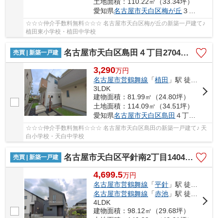
土地面積：110.22㎡（33.34坪）
愛知県
名古屋市天白区
梅が丘
３丁目1001
☆☆☆仲介手数料無料☆☆☆ 名古屋市天白区梅が丘の新築一戸建て♪
植田東小学校・植田中学校
名古屋市天白区島田４丁目2704【仲介手数料無料】新築一戸建て A号棟
売買 | 新築一戸建
3,290
万
円
名古屋市営鶴舞線
「
植田
」駅 徒歩26分
3LDK
建物面積：81.99㎡（24.80坪）
土地面積：114.09㎡（34.51坪）
愛知県
名古屋市天白区
島田
４丁目2704
☆☆☆仲介手数料無料☆☆☆ 名古屋市天白区島田の新築一戸建て♪ 天
白小学校・天白中学校
名古屋市天白区平針南2丁目1404【仲介手数料無料】新築一戸建て 1号棟
売買 | 新築一戸建
4,699.5
万
円
名古屋市営鶴舞線
「
平針
」駅 徒歩18分
名古屋市営鶴舞線
「
赤池
」駅 徒歩28分
4LDK
建物面積：98.12㎡（29.68坪）