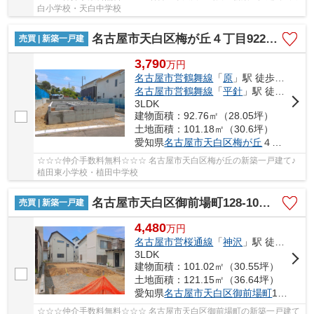
白小学校・天白中学校
名古屋市天白区梅が丘４丁目922【仲介手数料無料】新築一戸建て A号棟
売買 | 新築一戸建
3,790
万
円
名古屋市営鶴舞線
「
原
」駅 徒歩15分
名古屋市営鶴舞線
「
平針
」駅 徒歩17分
3LDK
建物面積：92.76㎡（28.05坪）
土地面積：101.18㎡（30.6坪）
愛知県
名古屋市天白区
梅が丘
４丁目922
☆☆☆仲介手数料無料☆☆☆ 名古屋市天白区梅が丘の新築一戸建て♪
植田東小学校・植田中学校
名古屋市天白区御前場町128-10【仲介手数料無料】新築一戸建て 1号棟
売買 | 新築一戸建
4,480
万
円
名古屋市営桜通線
「
神沢
」駅 徒歩23分
3LDK
建物面積：101.02㎡（30.55坪）
土地面積：121.15㎡（36.64坪）
愛知県
名古屋市天白区
御前場町
128-10
☆☆☆仲介手数料無料☆☆☆ 名古屋市天白区御前場町の新築一戸建て