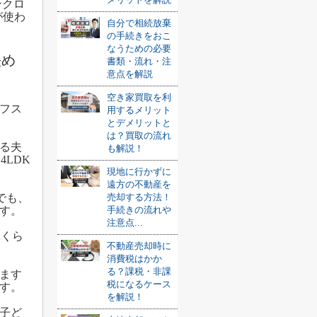
ンクロ
が使わ
自分で相続放棄
の手続きをおこ
なうための必要
決め
書類・流れ・注
意点を解説
空き家買取を利
フス
用するメリット
とデメリットと
は？買取の流れ
る夫
も解説！
LDK
現地に行かずに
遠方の不動産を
売却する方法！
でも、
手続きの流れや
す。
注意点...
Kくら
不動産売却時に
消費税はかか
る？課税・非課
ます
税になるケース
す。
を解説！
子ど