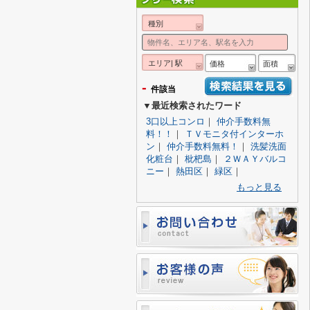
種別
エリア| 駅
価格
面積
-
件該当
▼最近検索されたワード
3口以上コンロ
｜
仲介手数料無
料！！
｜
ＴＶモニタ付インターホ
ン
｜
仲介手数料無料！
｜
洗髪洗面
化粧台
｜
枇杷島
｜
２ＷＡＹバルコ
ニー
｜
熱田区
｜
緑区
｜
もっと見る