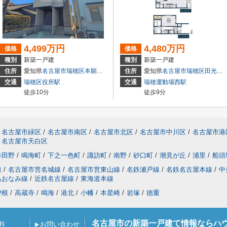
4,499万円
4,480万円
価格
価格
種別
新築一戸建
種別
新築一戸建
住所
愛知県
名古屋市瑞穂区
本願寺町
１丁目16
住所
愛知県
名古屋市瑞穂区
田光町
交通
瑞穂区役所駅
交通
瑞穂運動場西駅
徒歩10分
徒歩9分
名古屋市緑区
/
名古屋市南区
/
名古屋市北区
/
名古屋市中川区
/
名古屋市港
名古屋市天白区
春田野
/
鳴海町
/
下之一色町
/
諏訪町
/
南野
/
砂口町
/
潮見が丘
/
浦里
/
船頭
線
/
名古屋市営名城線
/
名古屋市営東山線
/
名鉄瀬戸線
/
名鉄名古屋本線
/
中
あおなみ線
/
近鉄名古屋線
/
東海道本線
曽根
/
高蔵寺
/
鳴海
/
港北
/
小幡
/
本星崎
/
岩塚
/
徳重
名古屋市の新築一戸建て情報ならハ
料
お問い合わせ