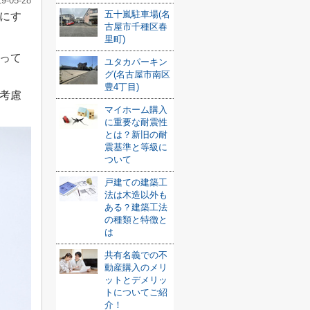
19-05-28
五十嵐駐車場(名
にす
古屋市千種区春
里町)
って
ユタカパーキン
グ(名古屋市南区
豊4丁目)
考慮
マイホーム購入
に重要な耐震性
とは？新旧の耐
震基準と等級に
ついて
戸建ての建築工
法は木造以外も
ある？建築工法
の種類と特徴と
は
共有名義での不
動産購入のメリ
ットとデメリッ
トについてご紹
介！