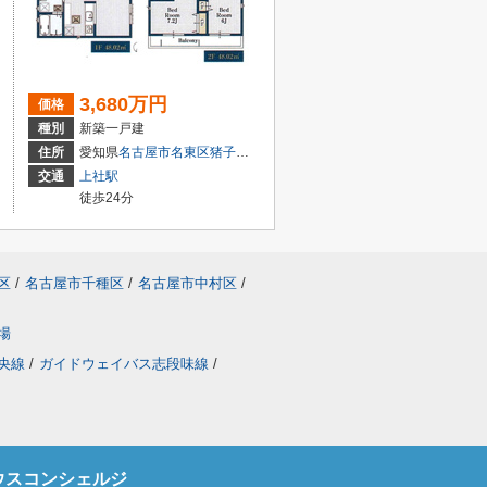
3,680万円
価格
種別
新築一戸建
３丁目26−1
住所
愛知県
名古屋市名東区
猪子石
１丁目2104
交通
上社駅
徒歩24分
区
/
名古屋市千種区
/
名古屋市中村区
/
場
央線
/
ガイドウェイバス志段味線
/
ウスコンシェルジ