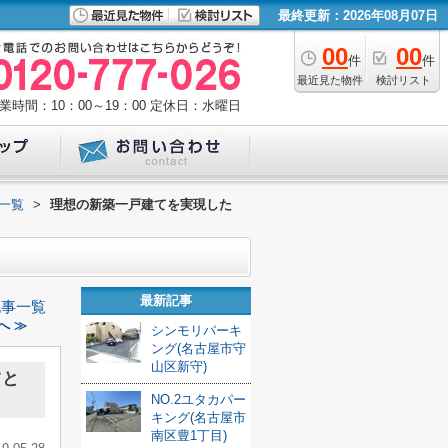
最終更新：2026年08月07日
00
00
件
件
最近見た物件
検討リスト
業時間：10：00～19：00
定休日：水曜日
一覧
>
理想の新築一戸建てを実現した
最新記事
記事一覧
へ ≫
シンモリパーキ
ング(名古屋市守
山区新守)
ツと
NO.2ユタカパー
キング(名古屋市
南区豊1丁目)