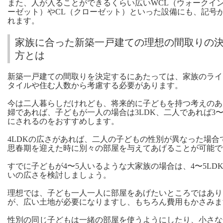
また、人が入ることができるくらい広いWCL（ウォークイ
ーゼット）やCL（クローゼット）といった設備にも、記号
れます。
家族に合った新築一戸建ての理想の間取りの
方とは
新築一戸建ての間取りを決定するにあたっては、家族のライ
タイルや住む人数から考慮する必要があります。
今は二人暮らしだけれども、将来的に子どもを持つ考えのあ
婦であれば、子どもが一人の場合は3LDK、二人であれば3〜4
にされるのをおすすめします。
4LDKの広さがあれば、二人の子どもの性別が異なった場合
思春期を迎えた時に別々の部屋を与えてあげることが可能で
すでに子どもが4〜5人いるような大家族の場合は、4〜5LD
いの広さを検討しましょう。
理想では、子ども一人一人に部屋をあげたいところではあり
が、広い土地が必要になりますし、もちろん費用もかさみま
性別の同じ子どもは一緒の部屋を使うようにしたり、小さな