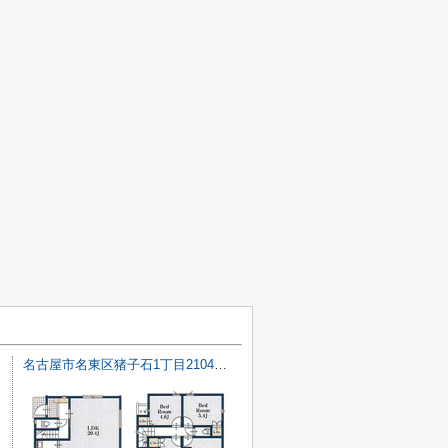
名古屋市名東区猪子石1丁目2104【仲介手数料無料】新築一戸建て 2号棟