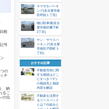
ヤマザキパーキ
ング(名古屋市南
区呼続１丁目)
味
樋口駐車場(名古
屋市南区柵下町
比較
2丁目)
サン・サウスパ
ーキング(名古屋
記号
市南区戸部町３
丁目)
チン
おすすめ記事
不動産売却に関
3つの
する相談はどこ
ッチ
にすべき？3つ
の相談先と相談
内容を解説
う、納
れるこ
不動産を活用す
ンの位
るリースバック
とは？仕組みと
メリットを解説