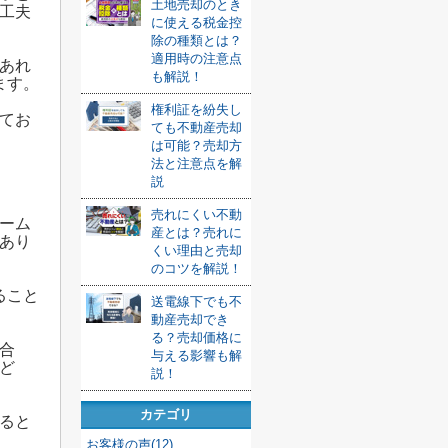
土地売却のとき
工夫
に使える税金控
除の種類とは？
適用時の注意点
あれ
も解説！
ます。
権利証を紛失し
てお
ても不動産売却
は可能？売却方
法と注意点を解
説
売れにくい不動
ーム
産とは？売れに
あり
くい理由と売却
のコツを解説！
ること
送電線下でも不
動産売却でき
る？売却価格に
合
与える影響も解
ど
説！
カテゴリ
ると
お客様の声(12)