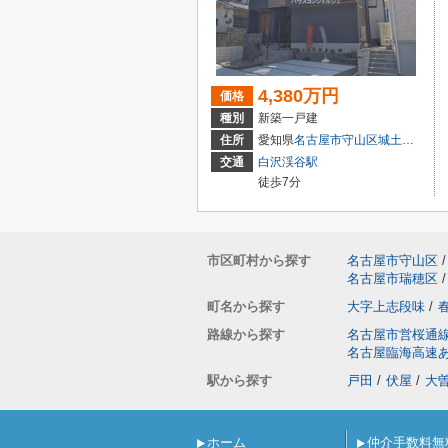
4,380万円
価格
種別
新築一戸建
住所
愛知県
名古屋市守山区
城土町
22
交通
白沢渓谷駅
徒歩7分
市区町村から探す
名古屋市守山区
/
名古屋市瑞穂区
/
町名から探す
大字上志段味
/
路線から探す
名古屋市営桜通
名古屋臨海高速
駅から探す
戸田
/
伏屋
/
大
ホーム
仲介手数料無