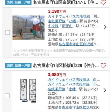
名古屋市守山区白沢町147-1【仲介手数料無料】新築一戸建て B号棟
売買 | 新築一戸建
3,190
万
円
ガイドウェイバス志段味線
「
川村
」駅 
名鉄瀬戸線
「
小幡
」駅 徒歩23分
中央線
「
新守山
」駅 バス12分 「川上町」 停歩2分
3LDK
建物面積：84.27㎡（25.49坪）
土地面積：97.85㎡（29.59坪）
愛知県
名古屋市守山区
白沢町
１４７-１
☆☆☆仲介手数料無料☆☆☆ 名古屋市守山区白沢町の新築一戸建て♪
白沢小学校・守山北中学校
名古屋市守山区松坂町226【仲介手数料無料】新築一戸建て
売買 | 新築一戸建
3,680
万
円
ガイドウェイバス志段味線
「
白沢渓谷
」
ガイドウェイバス志段味線
「
小幡緑地
」
名鉄瀬戸線
「
小幡
」駅 徒歩26分
2LDK
建物面積：106.49㎡（32.21坪）
土地面積：108.72㎡（32.88坪）
愛知県
名古屋市守山区
松坂町
226