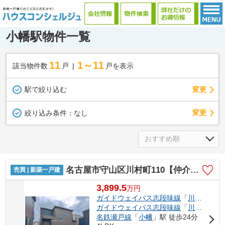
小幡駅物件一覧
11
1～11
該当物件数
戸
戸を表示
駅で絞り込む
変更
変更
絞り込み条件：
なし
名古屋市守山区川村町110【仲介手数料無料】新築一戸建て 2号棟
売買 | 新築一戸建
3,899.5
万
円
ガイドウェイバス志段味線
「
川村
」駅 
ガイドウェイバス志段味線
「
川宮
」駅 
名鉄瀬戸線
「
小幡
」駅 徒歩24分