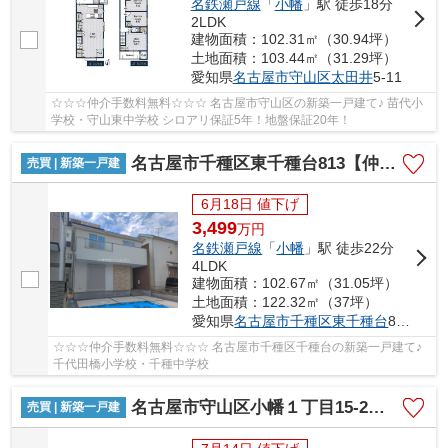
名鉄瀬戸線
「
小幡
」駅 徒歩18分
2LDK
建物面積：102.31㎡（30.94坪）
土地面積：103.44㎡（31.29坪）
愛知県
名古屋市守山区
太田井
5-11
☆☆☆仲介手数料無料☆☆☆ 名古屋市守山区の新築一戸建て♪ 苗代小
学校・守山東中学校 シロアリ保証5年！地盤保証20年！
名古屋市千種区東千種台813【仲介手数料無料】新築一戸建て
売買 | 新築一戸建
6月18日 値下げ
3,499
万
円
名鉄瀬戸線
「
小幡
」駅 徒歩22分
4LDK
建物面積：102.67㎡（31.05坪）
土地面積：122.32㎡（37坪）
愛知県
名古屋市千種区
東千種台
813
☆☆☆仲介手数料無料☆☆☆ 名古屋市千種区千種台の新築一戸建て♪
千代田橋小学校・千種中学校
名古屋市守山区小幡１丁目15-2【仲介手数料無料】新築一戸建て 1号棟
売買 | 新築一戸建