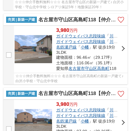
☆☆☆仲介手数料無料☆☆☆ 名古屋市守山区の新築一戸建て♪ 白沢小
学校・守山北中学校 シロアリ保証5年！地盤保証20年！
名古屋市守山区高島町118【仲介手数料無料】新築一戸建て 1号棟
売買 | 新築一戸建
3,980
万
円
ガイドウェイバス志段味線
「
川村
」駅 
ガイドウェイバス志段味線
「
川宮
」駅 徒
名鉄瀬戸線
「
小幡
」駅 徒歩19分
3LDK
建物面積：96.46㎡（29.17坪）
土地面積：116.06㎡（35.1坪）
愛知県
名古屋市守山区
高島町
118
☆☆☆仲介手数料無料☆☆☆ 名古屋市守山区高島町の新築一戸建て♪
白沢小学校・守山北中学校
名古屋市守山区高島町118【仲介手数料無料】新築一戸建て 2号棟
売買 | 新築一戸建
3,980
万
円
ガイドウェイバス志段味線
「
川村
」駅 
ガイドウェイバス志段味線
「
川宮
」駅 徒
名鉄瀬戸線
「
小幡
」駅 徒歩19分
3LDK