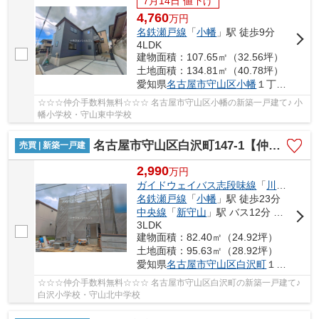
7月14日 値下げ
4,760
万
円
名鉄瀬戸線
「
小幡
」駅 徒歩9分
4LDK
建物面積：107.65㎡（32.56坪）
土地面積：134.81㎡（40.78坪）
愛知県
名古屋市守山区
小幡
１丁目15-2
☆☆☆仲介手数料無料☆☆☆ 名古屋市守山区小幡の新築一戸建て♪ 小
幡小学校・守山東中学校
名古屋市守山区白沢町147-1【仲介手数料無料】新築一戸建て A号棟
売買 | 新築一戸建
2,990
万
円
ガイドウェイバス志段味線
「
川村
」駅 
名鉄瀬戸線
「
小幡
」駅 徒歩23分
中央線
「
新守山
」駅 バス12分 「川上町」 停歩2分
3LDK
建物面積：82.40㎡（24.92坪）
土地面積：95.63㎡（28.92坪）
愛知県
名古屋市守山区
白沢町
１４７-１
☆☆☆仲介手数料無料☆☆☆ 名古屋市守山区白沢町の新築一戸建て♪
白沢小学校・守山北中学校