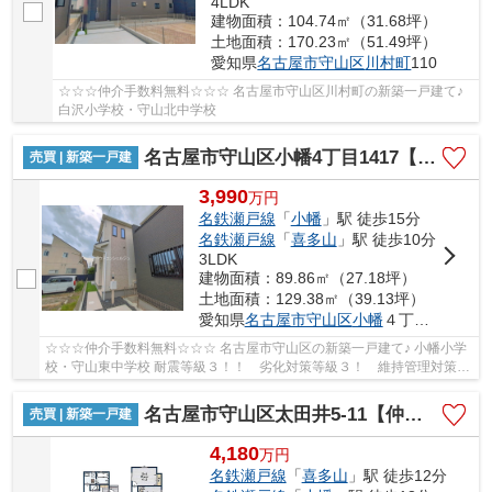
4LDK
建物面積：104.74㎡（31.68坪）
土地面積：170.23㎡（51.49坪）
愛知県
名古屋市守山区
川村町
110
☆☆☆仲介手数料無料☆☆☆ 名古屋市守山区川村町の新築一戸建て♪
白沢小学校・守山北中学校
名古屋市守山区小幡4丁目1417【仲介手数料無料】新築一戸建て C号棟
売買 | 新築一戸建
3,990
万
円
名鉄瀬戸線
「
小幡
」駅 徒歩15分
名鉄瀬戸線
「
喜多山
」駅 徒歩10分
3LDK
建物面積：89.86㎡（27.18坪）
土地面積：129.38㎡（39.13坪）
愛知県
名古屋市守山区
小幡
４丁目1417
☆☆☆仲介手数料無料☆☆☆ 名古屋市守山区の新築一戸建て♪ 小幡小学
校・守山東中学校 耐震等級３！！ 劣化対策等級３！ 維持管理対策等
級３！！ フラット３５ｓ適用可能！！
名古屋市守山区太田井5-11【仲介手数料無料】新築一戸建て
売買 | 新築一戸建
4,180
万
円
名鉄瀬戸線
「
喜多山
」駅 徒歩12分