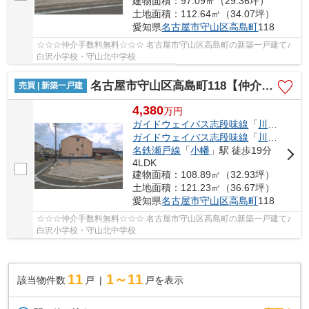
建物面積：97.09㎡（29.36坪）
土地面積：112.64㎡（34.07坪）
愛知県
名古屋市守山区
高島町
118
☆☆☆仲介手数料無料☆☆☆ 名古屋市守山区高島町の新築一戸建て♪
白沢小学校・守山北中学校
名古屋市守山区高島町118【仲介手数料無料】新築一戸建て 3号棟
売買 | 新築一戸建
4,380
万
円
ガイドウェイバス志段味線
「
川村
」駅 
ガイドウェイバス志段味線
「
川宮
」駅 徒
名鉄瀬戸線
「
小幡
」駅 徒歩19分
4LDK
建物面積：108.89㎡（32.93坪）
土地面積：121.23㎡（36.67坪）
愛知県
名古屋市守山区
高島町
118
☆☆☆仲介手数料無料☆☆☆ 名古屋市守山区高島町の新築一戸建て♪
白沢小学校・守山北中学校
11
1～11
該当物件数
戸
戸を表示