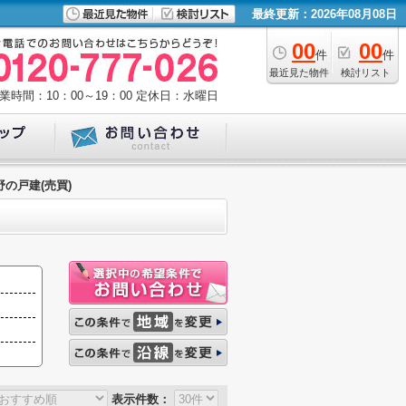
最終更新：2026年08月08日
00
00
件
件
最近見た物件
検討リスト
業時間：10：00～19：00
定休日：水曜日
野の戸建(売買)
表示件数：