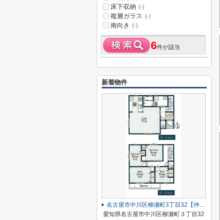
床下収納
(-)
複層ガラス
(-)
南向き
(-)
6
件が該当
新着物件
名古屋市中川区柳瀬町3丁目32【仲介手数料無料】新築一戸建て
愛知県名古屋市中川区柳瀬町３丁目32