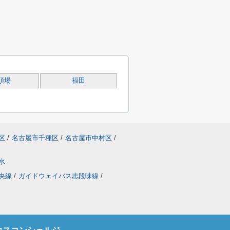
頭場
福田
区
/
名古屋市千種区
/
名古屋市中村区
/
水
央線
/
ガイドウェイバス志段味線
/