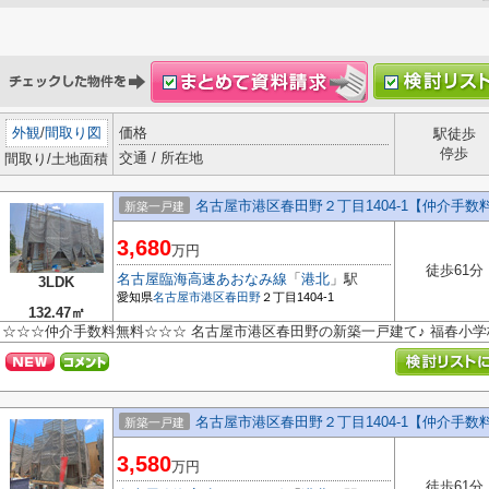
外観
/
間取り図
価格
駅徒歩
停歩
交通 / 所在地
間取り/土地面積
名古屋市港区春田野２丁目1404-1【仲介手
新築一戸建
3,680
万円
徒歩61分
名古屋臨海高速あおなみ線
「
港北
」駅
3LDK
愛知県
名古屋市港区
春田野
２丁目1404-1
132.47㎡
☆☆☆仲介手数料無料☆☆☆ 名古屋市港区春田野の新築一戸建て♪ 福春小
名古屋市港区春田野２丁目1404-1【仲介手
新築一戸建
3,580
万円
徒歩61分