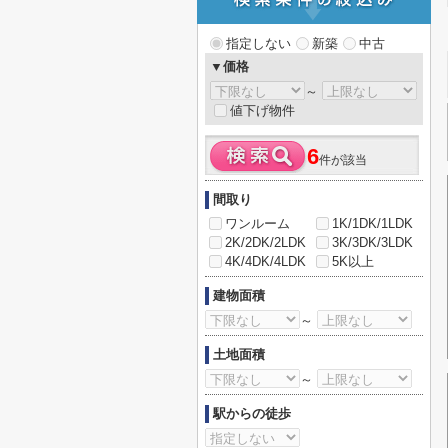
指定しない
新築
中古
▼価格
～
値下げ物件
6
件が該当
間取り
ワンルーム
1K/1DK/1LDK
2K/2DK/2LDK
3K/3DK/3LDK
4K/4DK/4LDK
5K以上
建物面積
～
土地面積
～
駅からの徒歩