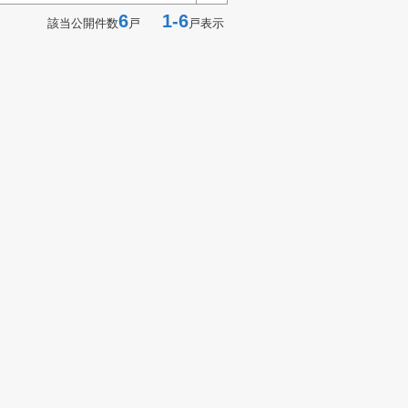
6
1-6
該当公開件数
戸
戸表示