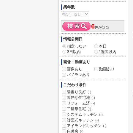
築年数
6
件が該当
情報公開日
指定しない
本日
3日以内
1週間以内
画像・動画あり
画像あり
動画あり
パノラマあり
こだわり条件
陽当り良好
(-)
閑静な住宅地
(-)
リフォーム済
(-)
二世帯住宅
(-)
システムキッチン
(-)
対面式キッチン
(-)
アイランドキッチン
(-)
床暖房
(-)