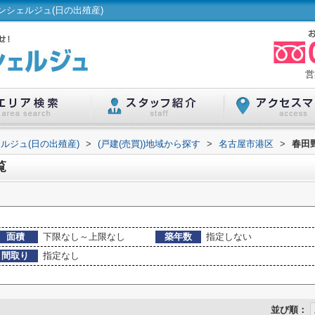
シェルジュ(日の出殖産)
営
ルジュ(日の出殖産)
>
(戸建(売買))地域から探す
>
名古屋市港区
>
春田
覧
面積
下限なし～上限なし
築年数
指定しない
間取り
指定なし
並び順：