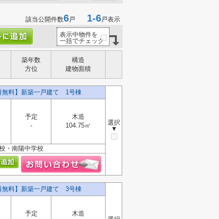
6
1-6
該当公開件数
戸
戸表示
表示中物件を
一括でチェック
築年数
構造
方位
建物面積
数料無料】新築一戸建て 1号棟
予定
木造
選択
-
104.75㎡
▼
学校・南陽中学校
数料無料】新築一戸建て 3号棟
予定
木造