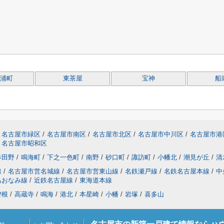
浦町
東茶屋
宝神
船
名古屋市緑区
/
名古屋市南区
/
名古屋市北区
/
名古屋市中川区
/
名古屋市港
名古屋市昭和区
春田野
/
鳴海町
/
下之一色町
/
南野
/
砂口町
/
諏訪町
/
小幡北
/
潮見が丘
/
清
線
/
名古屋市営名城線
/
名古屋市営東山線
/
名鉄瀬戸線
/
名鉄名古屋本線
/
中
あおなみ線
/
近鉄名古屋線
/
東海道本線
曽根
/
高蔵寺
/
鳴海
/
港北
/
本星崎
/
小幡
/
岩塚
/
喜多山