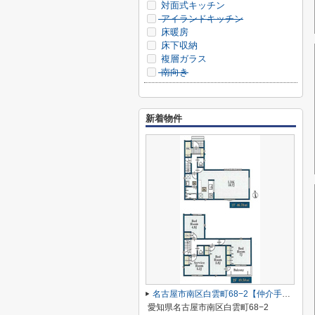
対面式キッチン
アイランドキッチン
床暖房
床下収納
複層ガラス
南向き
新着物件
名古屋市南区白雲町68−2【仲介手数料無料】新築一戸建て 2号棟
愛知県名古屋市南区白雲町68−2