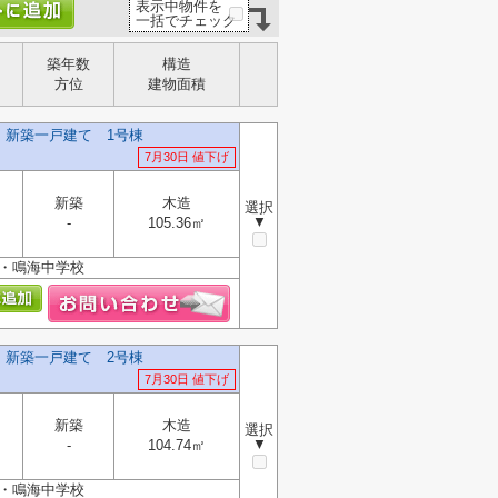
表示中物件を
一括でチェック
築年数
構造
方位
建物面積
】新築一戸建て 1号棟
7月30日 値下げ
新築
木造
選択
▼
-
105.36㎡
校・鳴海中学校
】新築一戸建て 2号棟
7月30日 値下げ
新築
木造
選択
▼
-
104.74㎡
校・鳴海中学校