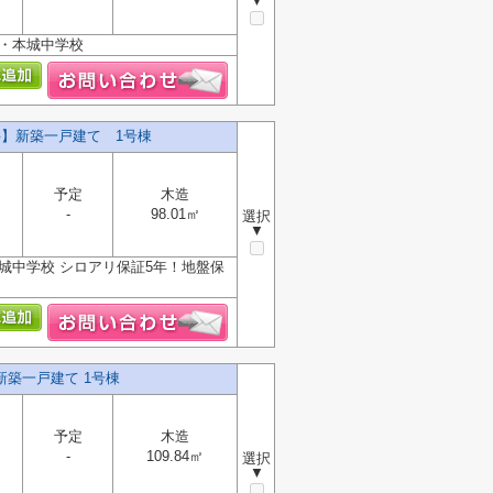
▼
校・本城中学校
料】新築一戸建て 1号棟
予定
木造
-
98.01㎡
選択
▼
城中学校 シロアリ保証5年！地盤保
新築一戸建て 1号棟
予定
木造
-
109.84㎡
選択
▼