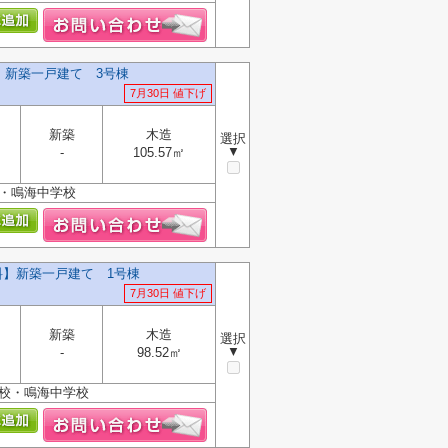
】新築一戸建て 3号棟
7月30日 値下げ
新築
木造
選択
▼
-
105.57㎡
校・鳴海中学校
料】新築一戸建て 1号棟
7月30日 値下げ
新築
木造
選択
▼
-
98.52㎡
学校・鳴海中学校