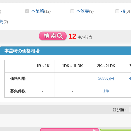
本星崎
本笠寺
桜
)
(12)
(9)
(3)
島
(2)
12
件が該当
本星崎の価格相場
1R～1K
1DK～1LDK
2K～2LDK
価格相場
-
-
3699万円
募集件数
-
-
1件
並び順：