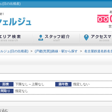
(日の出殖産)
営
ルジュ(日の出殖産)
>
(戸建(売買))路線・駅から探す
>
名古屋鉄道名鉄名
面積
下限なし～上限なし
築年数
指定しない
間取り
指定なし
り込む