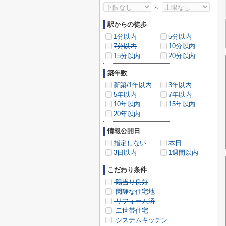
～
駅からの徒歩
1分以内
5分以内
7分以内
10分以内
15分以内
20分以内
築年数
新築/1年以内
3年以内
5年以内
7年以内
10年以内
15年以内
20年以内
情報公開日
指定しない
本日
3日以内
1週間以内
こだわり条件
陽当り良好
閑静な住宅地
リフォーム済
二世帯住宅
システムキッチン