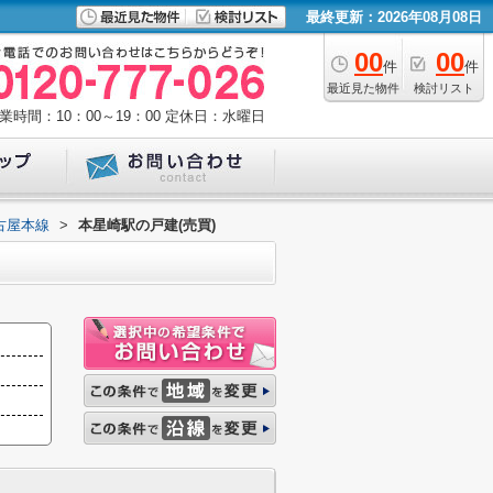
最終更新：2026年08月08日
00
00
件
件
最近見た物件
検討リスト
業時間：10：00～19：00
定休日：水曜日
古屋本線
>
本星崎駅の戸建(売買)