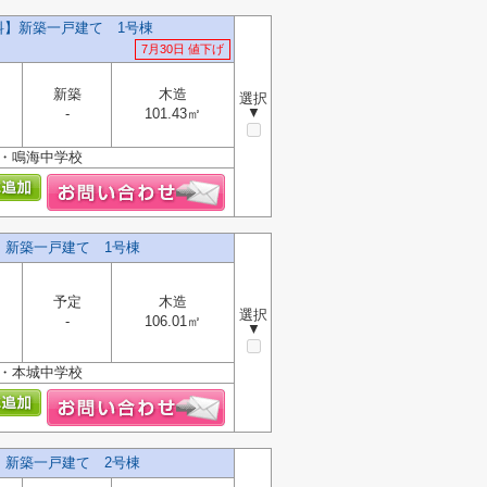
無料】新築一戸建て 1号棟
7月30日 値下げ
新築
木造
選択
▼
-
101.43㎡
校・鳴海中学校
】新築一戸建て 1号棟
予定
木造
選択
-
106.01㎡
▼
校・本城中学校
】新築一戸建て 2号棟