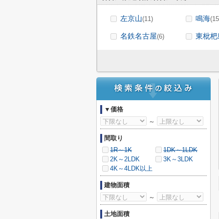
左京山
鳴海
(11)
(15
名鉄名古屋
東枇杷
(6)
▼価格
～
間取り
1R～1K
1DK～1LDK
2K～2LDK
3K～3LDK
4K～4LDK以上
建物面積
～
土地面積