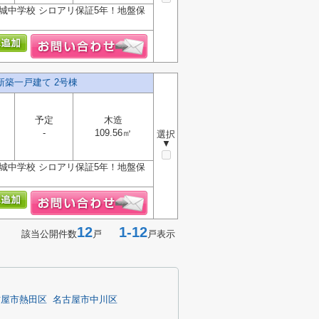
城中学校 シロアリ保証5年！地盤保
新築一戸建て 2号棟
予定
木造
-
109.56㎡
選択
▼
城中学校 シロアリ保証5年！地盤保
12
1-12
該当公開件数
戸
戸表示
古屋市熱田区
名古屋市中川区