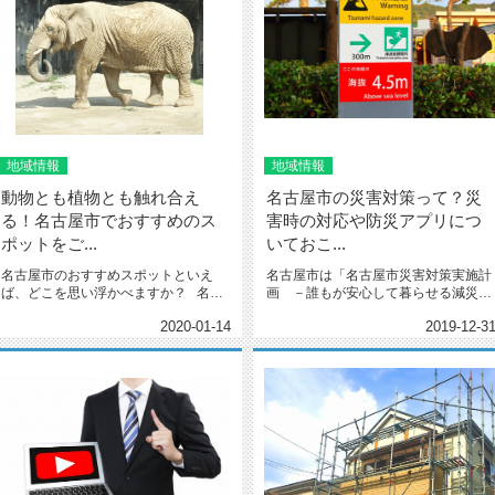
地域情報
地域情報
動物とも植物とも触れ合え
名古屋市の災害対策って？災
る！名古屋市でおすすめのス
害時の対応や防災アプリにつ
ポットをご...
いておこ...
名古屋市のおすすめスポットといえ
名古屋市は「名古屋市災害対策実施計
ば、どこを思い浮かべますか？ 名古
画 －誰もが安心して暮らせる減災都
屋城・熱田神社・ナゴ...
市名古屋－」を掲げています。 &...
2020-01-14
2019-12-3