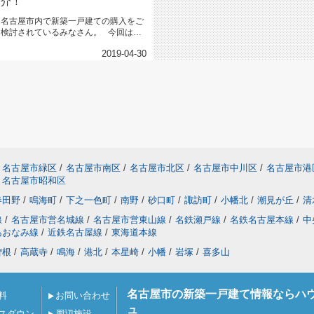
介！
名古屋市内で新築一戸建ての購入をご
検討されているみなさん。 今回は、
地域で子どもと...
2019-04-30
名古屋市緑区
/
名古屋市南区
/
名古屋市北区
/
名古屋市中川区
/
名古屋市港
名古屋市昭和区
春田野
/
鳴海町
/
下之一色町
/
南野
/
砂口町
/
諏訪町
/
小幡北
/
潮見が丘
/
清
線
/
名古屋市営名城線
/
名古屋市営東山線
/
名鉄瀬戸線
/
名鉄名古屋本線
/
中
あおなみ線
/
近鉄名古屋線
/
東海道本線
曽根
/
高蔵寺
/
鳴海
/
港北
/
本星崎
/
小幡
/
岩塚
/
喜多山
名古屋市の新築一戸建て情報ならハ
料
お問い合わせ
ュ
スダウン
周辺施設