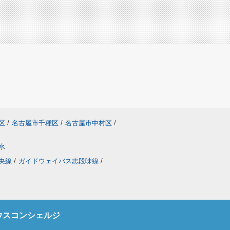
区
/
名古屋市千種区
/
名古屋市中村区
/
水
央線
/
ガイドウェイバス志段味線
/
ウスコンシェルジ