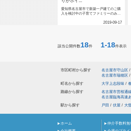
りがポイ...
愛知県名古屋市で新築一戸建てのご購
入を検討中の子育てファミリーのみな
さま。 せっかく新...
2019-09-17
18
1-18
該当公開件数
件
件表示
市区町村から探す
名古屋市守山区
/
名古屋市瑞穂区
/
町名から探す
大字上志段味
/
路線から探す
名古屋市営桜通
名古屋臨海高速
駅から探す
戸田
/
伏屋
/
大
ホーム
仲介手数料無
会社概要
今週のプライ