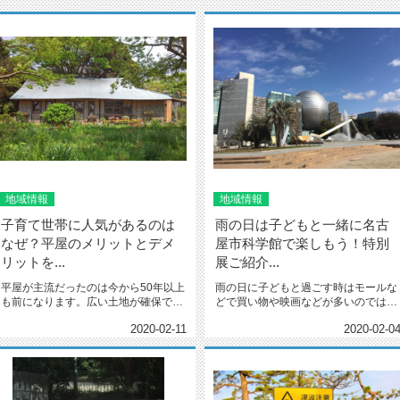
地域情報
地域情報
子育て世帯に人気があるのは
雨の日は子どもと一緒に名古
なぜ？平屋のメリットとデメ
屋市科学館で楽しもう！特別
リットを...
展ご紹介...
平屋が主流だったのは今から50年以上
雨の日に子どもと過ごす時はモールな
も前になります。広い土地が確保でき
どで買い物や映画などが多いのではな
ることや建築技術が簡単なことが...
いでしょうか。 ...
2020-02-11
2020-02-0