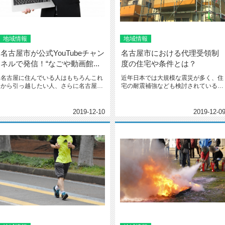
地域情報
地域情報
名古屋市が公式YouTubeチャン
名古屋市における代理受領制
ネルで発信！“なごや動画館...
度の住宅や条件とは？
名古屋に住んでいる人はもちろんこれ
近年日本では大規模な震災が多く、住
から引っ越したい人、さらに名古屋に
宅の耐震補強なども検討されている世
興味のあるすべての人に向けて、名...
帯も多いのではないでしょうか？ ...
2019-12-10
2019-12-0