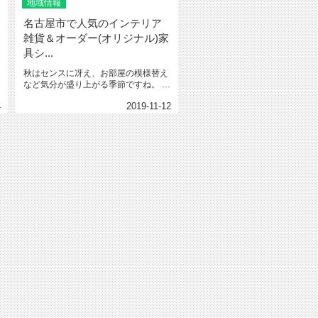
地域情報
名古屋市で人気のインテリア
雑貨＆オーダー(オリジナル)家
具シ...
秋はセンスに冴え、お部屋の模様替え
など気分が盛り上がる季節ですね。
今回は名古屋市にあ...
4
2019-11-12