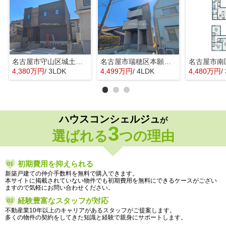
名古屋市守山区城土町22【仲介手数料無料】新築一戸建て 1号棟
名古屋市瑞穂区本願寺町１丁目16【仲介手数料無料】新築一戸建て 1号棟
4,380万円
/ 3LDK
4,499万円
/ 4LDK
4,480万円
/
ハウスコンシェルジュ
が
3
選ばれる
つの理由
初期費用を抑えられる
新築戸建ての仲介手数料を無料で購入できます。
本サイトに掲載されていない物件でも初期費用を無料にできるケースがござい
ますので気軽にお問い合わせください。
経験豊富なスタッフが対応
不動産業10年以上のキャリアがあるスタッフがご提案します。
多くの物件の契約をしてきた知識と経験で親身にサポートします。