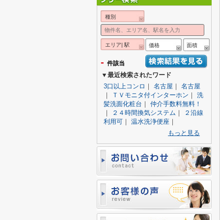
種別
エリア| 駅
価格
面積
-
件該当
▼最近検索されたワード
3口以上コンロ
｜
名古屋
｜
名古屋
｜
ＴＶモニタ付インターホン
｜
洗
髪洗面化粧台
｜
仲介手数料無料！
｜
２４時間換気システム
｜
２沿線
利用可
｜
温水洗浄便座
｜
もっと見る