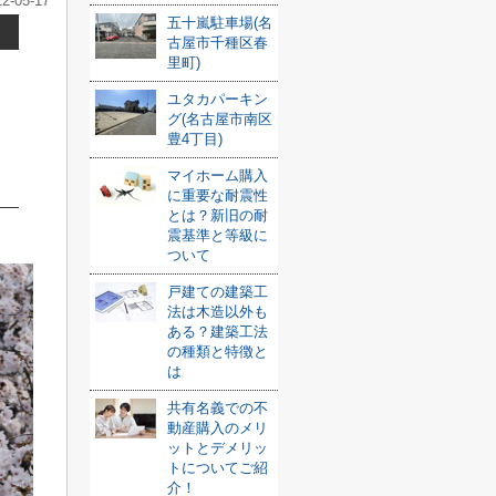
22-05-17
五十嵐駐車場(名
古屋市千種区春
里町)
ユタカパーキン
グ(名古屋市南区
豊4丁目)
マイホーム購入
に重要な耐震性
とは？新旧の耐
震基準と等級に
ついて
戸建ての建築工
法は木造以外も
ある？建築工法
の種類と特徴と
は
共有名義での不
動産購入のメリ
ットとデメリッ
トについてご紹
介！