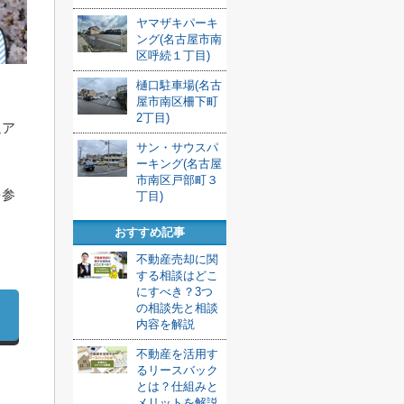
ヤマザキパーキ
ング(名古屋市南
区呼続１丁目)
樋口駐車場(名古
屋市南区柵下町
2丁目)
通ア
サン・サウスパ
ーキング(名古屋
市南区戸部町３
を参
丁目)
おすすめ記事
不動産売却に関
する相談はどこ
にすべき？3つ
の相談先と相談
内容を解説
不動産を活用す
るリースバック
とは？仕組みと
メリットを解説