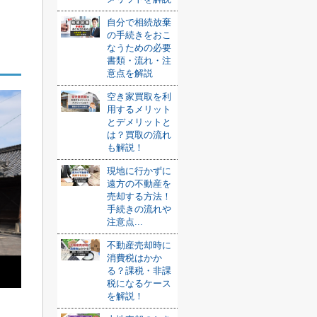
自分で相続放棄
の手続きをおこ
なうための必要
書類・流れ・注
意点を解説
空き家買取を利
用するメリット
とデメリットと
は？買取の流れ
も解説！
現地に行かずに
遠方の不動産を
売却する方法！
手続きの流れや
注意点...
不動産売却時に
消費税はかか
る？課税・非課
税になるケース
を解説！