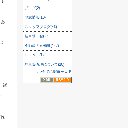
おす
ブログ(2)
地域情報(18)
情あ
スタッフブログ(46)
駐車場一覧(23)
物を
不動産の豆知識(147)
ＬＩＮＥ(1)
駐車場管理について(10)
>>全ての記事を見る
XML
RSS2.0
、縁
で
訪れ