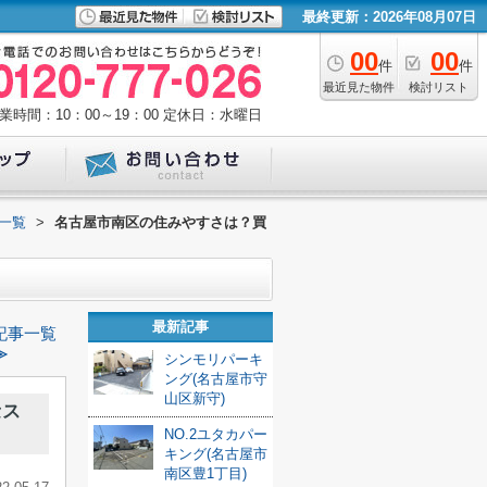
最終更新：2026年08月07日
00
00
件
件
最近見た物件
検討リスト
業時間：10：00～19：00
定休日：水曜日
一覧
>
名古屋市南区の住みやすさは？買
最新記事
記事一覧
≫
シンモリパーキ
ング(名古屋市守
山区新守)
セス
NO.2ユタカパー
キング(名古屋市
南区豊1丁目)