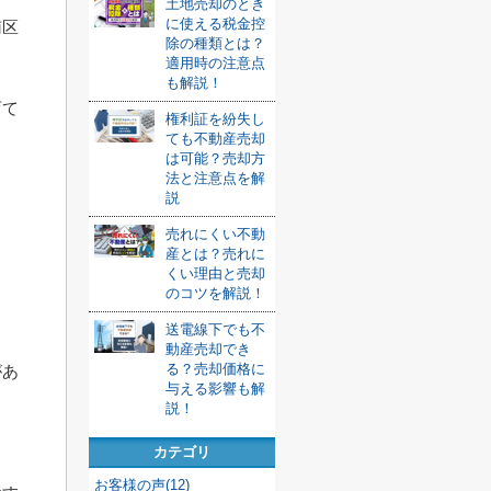
土地売却のとき
に使える税金控
南区
除の種類とは？
適用時の注意点
も解説！
育て
権利証を紛失し
ても不動産売却
は可能？売却方
法と注意点を解
説
売れにくい不動
産とは？売れに
くい理由と売却
のコツを解説！
送電線下でも不
。
動産売却でき
る？売却価格に
があ
与える影響も解
説！
カテゴリ
お客様の声(12)