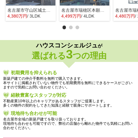
名古屋市守山区城土町22【仲介手数料無料】新築一戸建て 1号棟
名古屋市瑞穂区本願寺町１丁目16【仲介手数料無料】新築一戸建て 1号棟
4,380万円
/ 3LDK
4,499万円
/ 4LDK
4,480万円
/
ハウスコンシェルジュ
が
3
選ばれる
つの理由
初期費用を抑えられる
新築戸建ての仲介手数料を無料で購入できます。
本サイトに掲載されていない物件でも初期費用を無料にできるケースがござい
ますので気軽にお問い合わせください。
経験豊富なスタッフが対応
不動産業10年以上のキャリアがあるスタッフがご提案します。
多くの物件の契約をしてきた知識と経験で親身にサポートします。
現地待ち合わせが可能
名古屋市全域の新築戸建てを取り扱っております。
現地待ち合わせも可能ですので、弊社の店舗から離れた物件でも気軽にお問い
合わせください。