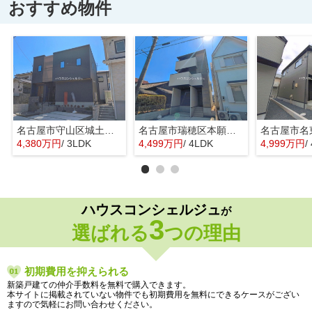
おすすめ物件
名古屋市守山区城土町22【仲介手数料無料】新築一戸建て 1号棟
名古屋市瑞穂区本願寺町１丁目16【仲介手数料無料】新築一戸建て 1号棟
4,380万円
/ 3LDK
4,499万円
/ 4LDK
4,999万円
/
ハウスコンシェルジュ
が
3
選ばれる
つの理由
初期費用を抑えられる
新築戸建ての仲介手数料を無料で購入できます。
本サイトに掲載されていない物件でも初期費用を無料にできるケースがござい
ますので気軽にお問い合わせください。