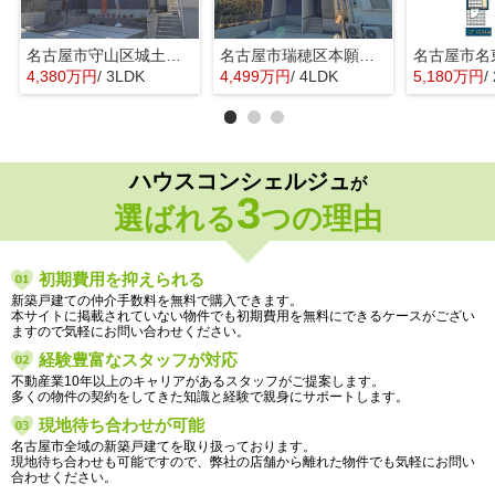
名古屋市守山区城土町22【仲介手数料無料】新築一戸建て 1号棟
名古屋市瑞穂区本願寺町１丁目16【仲介手数料無料】新築一戸建て 1号棟
4,380万円
/ 3LDK
4,499万円
/ 4LDK
5,180万円
/
ハウスコンシェルジュ
が
3
選ばれる
つの理由
初期費用を抑えられる
新築戸建ての仲介手数料を無料で購入できます。
本サイトに掲載されていない物件でも初期費用を無料にできるケースがござい
ますので気軽にお問い合わせください。
経験豊富なスタッフが対応
不動産業10年以上のキャリアがあるスタッフがご提案します。
多くの物件の契約をしてきた知識と経験で親身にサポートします。
現地待ち合わせが可能
名古屋市全域の新築戸建てを取り扱っております。
現地待ち合わせも可能ですので、弊社の店舗から離れた物件でも気軽にお問い
合わせください。