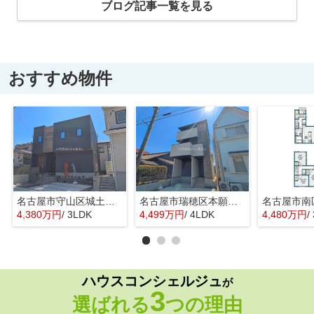
ブログ記事一覧を見る
おすすめ物件
名古屋市守山区城土町22【仲介手数料無料】新築一戸建て 1号棟
名古屋市瑞穂区本願寺町１丁目16【仲介手数料無料】新築一戸建て 1号棟
4,380万円
/ 3LDK
4,499万円
/ 4LDK
4,480万円
/
ハウスコンシェルジュ
が
3
選ばれる
つの理由