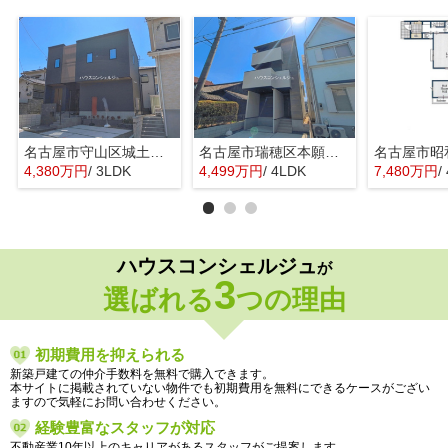
名古屋市守山区城土町22【仲介手数料無料】新築一戸建て 1号棟
名古屋市瑞穂区本願寺町１丁目16【仲介手数料無料】新築一戸建て 1号棟
4,380万円
/ 3LDK
4,499万円
/ 4LDK
7,480万円
/
ハウスコンシェルジュ
が
3
選ばれる
つの理由
初期費用を抑えられる
新築戸建ての仲介手数料を無料で購入できます。
本サイトに掲載されていない物件でも初期費用を無料にできるケースがござい
ますので気軽にお問い合わせください。
経験豊富なスタッフが対応
不動産業10年以上のキャリアがあるスタッフがご提案します。