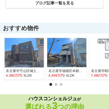
ブログ記事一覧を見る
おすすめ物件
名古屋市守山区城土町22【仲介手数料無料】新築一戸建て 1号棟
名古屋市瑞穂区本願寺町１丁目16【仲介手数料無料】新築一戸建て 1号棟
4,380万円
/ 3LDK
4,499万円
/ 4LDK
7,480万円
/
ハウスコンシェルジュ
が
3
選ばれる
つの理由