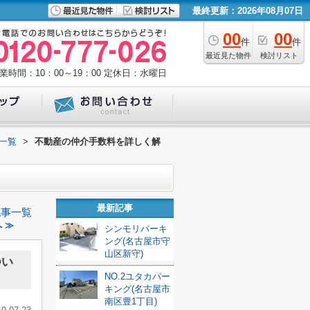
最終更新：2026年08月07日
00
00
件
件
最近見た物件
検討リスト
業時間：10：00～19：00
定休日：水曜日
一覧
>
不動産の仲介手数料を詳しく解
最新記事
記事一覧
 ≫
シンモリパーキ
ング(名古屋市守
山区新守)
つい
NO.2ユタカパー
キング(名古屋市
南区豊1丁目)