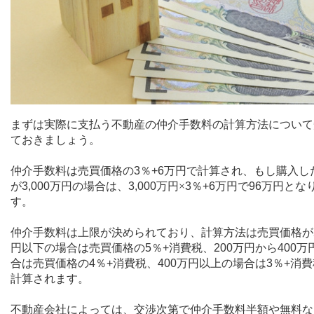
まずは実際に支払う不動産の仲介手数料の計算方法について
ておきましょう。
仲介手数料は売買価格の
3
％
+6
万円で計算され、もし購入し
が
3,000
万円の場合は、
3,000
万円×
3
％
+6
万円で
96
万円とな
す。
仲介手数料は上限が決められており、計算方法は売買価格が
円以下の場合は売買価格の
5
％
+
消費税、
200
万円から
400
万
合は売買価格の
4
％
+
消費税、
400
万円以上の場合は
3
％
+
消費
計算されます。
不動産会社によっては、交渉次第で仲介手数料半額や無料な