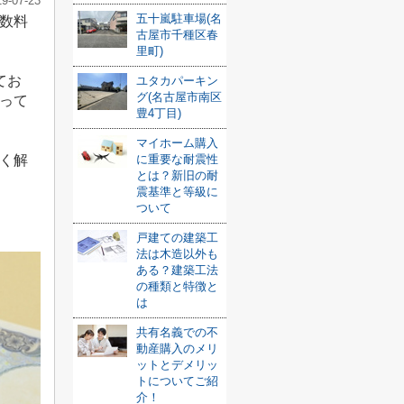
19-07-23
五十嵐駐車場(名
数料
古屋市千種区春
里町)
てお
ユタカパーキン
グ(名古屋市南区
って
豊4丁目)
マイホーム購入
く解
に重要な耐震性
とは？新旧の耐
震基準と等級に
ついて
戸建ての建築工
法は木造以外も
ある？建築工法
の種類と特徴と
は
共有名義での不
動産購入のメリ
ットとデメリッ
トについてご紹
介！