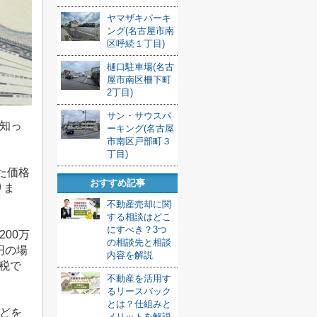
ヤマザキパーキ
ング(名古屋市南
区呼続１丁目)
樋口駐車場(名古
屋市南区柵下町
2丁目)
サン・サウスパ
知っ
ーキング(名古屋
市南区戸部町３
丁目)
た価格
おすすめ記事
りま
不動産売却に関
する相談はどこ
にすべき？3つ
200
万
の相談先と相談
円の場
内容を解説
税で
不動産を活用す
るリースバック
とは？仕組みと
どを
メリットを解説