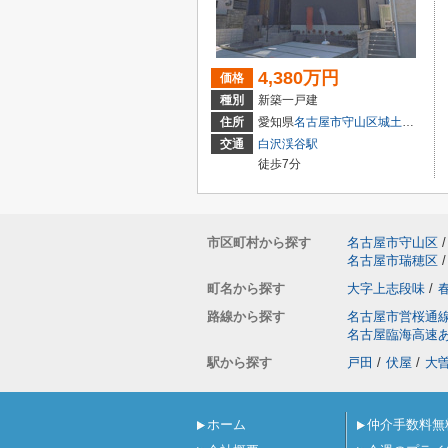
4,380万円
価格
種別
新築一戸建
住所
愛知県
名古屋市守山区
城土町
22
交通
白沢渓谷駅
徒歩7分
市区町村から探す
名古屋市守山区
/
名古屋市瑞穂区
/
町名から探す
大字上志段味
/
路線から探す
名古屋市営桜通
名古屋臨海高速
駅から探す
戸田
/
伏屋
/
大
ホーム
仲介手数料無