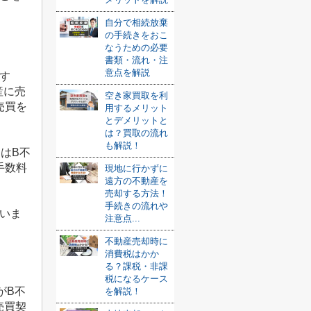
自分で相続放棄
の手続きをおこ
なうための必要
書類・流れ・注
意点を解説
す
産に売
空き家買取を利
売買を
用するメリット
とデメリットと
は？買取の流れ
も解説！
んは
B
不
手数料
現地に行かずに
遠方の不動産を
売却する方法！
手続きの流れや
いま
注意点...
不動産売却時に
消費税はかか
る？課税・非課
税になるケース
が
B
不
を解説！
売買契