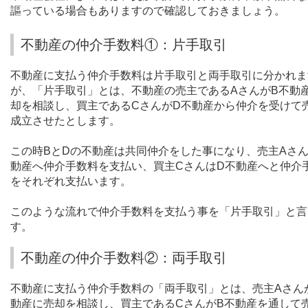
謳っている場合もありますので確認しておきましょう。
不動産の仲介手数料①：片手取引
不動産に支払う仲介手数料は片手取引と両手取引に分かれま
が、「片手取引」とは、不動産の売主である
A
さんが
B
不動
却を相談し、買主である
C
さんが
D
不動産から仲介を受けて
成立させたとします。
この時
B
と
D
の不動産は共同仲介をした事になり、売主
A
さ
動産へ仲介手数料を支払い、買主
C
さんは
D
不動産へと仲介
をそれぞれ支払います。
このような流れで仲介手数料を支払う事を「片手取引」と言
す。
不動産の仲介手数料②：両手取引
不動産に支払う仲介手数料の「両手取引」とは、売主
A
さん
動産に売却を相談し、買主である
C
さんが
B
不動産を通して