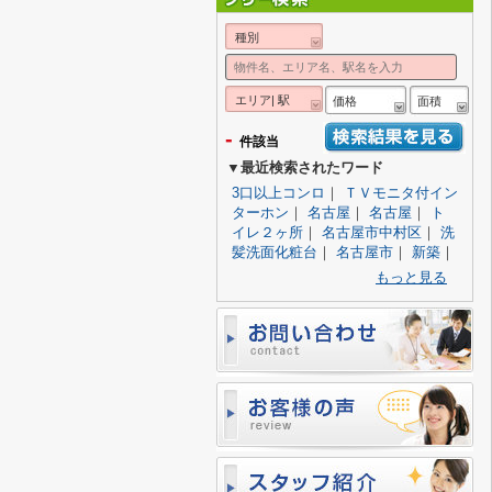
種別
エリア| 駅
価格
面積
-
件該当
▼最近検索されたワード
3口以上コンロ
｜
ＴＶモニタ付イン
ターホン
｜
名古屋
｜
名古屋
｜
ト
イレ２ヶ所
｜
名古屋市中村区
｜
洗
髪洗面化粧台
｜
名古屋市
｜
新築
｜
もっと見る