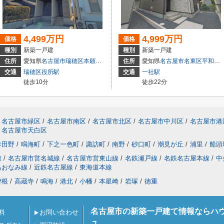
4,499万円
4,999万円
価格
価格
種別
新築一戸建
種別
新築一戸建
住所
愛知県
名古屋市瑞穂区
本願寺町
１丁目16
住所
愛知県
名古屋市名東区
平和が丘
交通
瑞穂区役所駅
交通
一社駅
徒歩10分
徒歩22分
名古屋市緑区
/
名古屋市南区
/
名古屋市北区
/
名古屋市中川区
/
名古屋市港
名古屋市天白区
春田野
/
鳴海町
/
下之一色町
/
諏訪町
/
南野
/
砂口町
/
潮見が丘
/
浦里
/
船頭
線
/
名古屋市営名城線
/
名古屋市営東山線
/
名鉄瀬戸線
/
名鉄名古屋本線
/
中
あおなみ線
/
近鉄名古屋線
/
東海道本線
曽根
/
高蔵寺
/
鳴海
/
港北
/
小幡
/
本星崎
/
岩塚
/
徳重
名古屋市の新築一戸建て情報ならハ
料
お問い合わせ
ュ