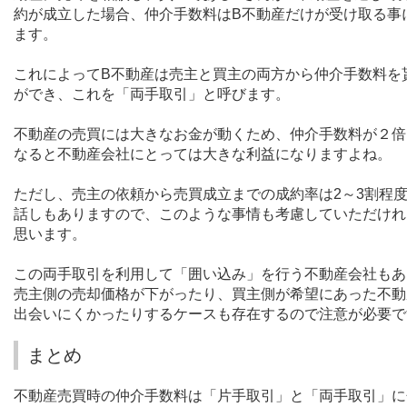
約が成立した場合、仲介手数料は
B
不動産だけが受け取る事
ます。
これによって
B
不動産は売主と買主の両方から仲介手数料を
ができ、これを「両手取引」と呼びます。
不動産の売買には大きなお金が動くため、仲介手数料が２倍
なると不動産会社にとっては大きな利益になりますよね。
ただし、売主の依頼から売買成立までの成約率は
2
～
3
割程
話しもありますので、このような事情も考慮していただけれ
思います。
この両手取引を利用して「囲い込み」を行う不動産会社もあ
売主側の売却価格が下がったり、買主側が希望にあった不動
出会いにくかったりするケースも存在するので注意が必要で
まとめ
不動産売買時の仲介手数料は「片手取引」と「両手取引」に