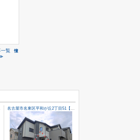
事一覧
憧
≫
建て 2号棟
名古屋市名東区平和が丘2丁目51【仲介手数料無料】新築一戸建て 1号棟