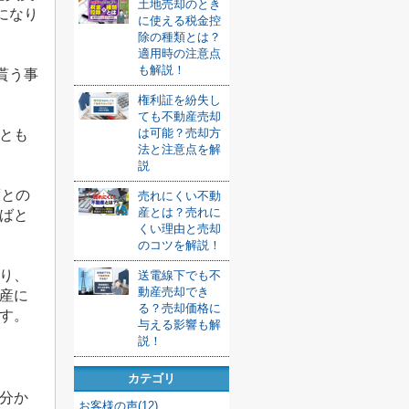
土地売却のとき
になり
に使える税金控
除の種類とは？
適用時の注意点
も解説！
貰う事
権利証を紛失し
ても不動産売却
は可能？売却方
とも
法と注意点を解
説
度との
売れにくい不動
産とは？売れに
ばと
くい理由と売却
のコツを解説！
り、
送電線下でも不
動産売却でき
産に
る？売却価格に
す。
与える影響も解
説！
カテゴリ
分か
お客様の声(12)