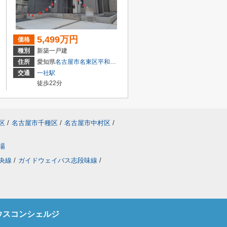
5,499万円
価格
種別
新築一戸建
２丁目51
住所
愛知県
名古屋市名東区
平和が丘
２丁目51
交通
一社駅
徒歩22分
区
/
名古屋市千種区
/
名古屋市中村区
/
場
央線
/
ガイドウェイバス志段味線
/
ウスコンシェルジ