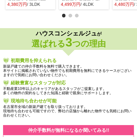
4,380万円
/ 3LDK
4,499万円
/ 4LDK
4,480万円
/
ハウスコンシェルジュ
が
3
選ばれる
つの理由
初期費用を抑えられる
新築戸建ての仲介手数料を無料で購入できます。
本サイトに掲載されていない物件でも初期費用を無料にできるケースがござい
ますので気軽にお問い合わせください。
経験豊富なスタッフが対応
不動産業10年以上のキャリアがあるスタッフがご提案します。
多くの物件の契約をしてきた知識と経験で親身にサポートします。
現地待ち合わせが可能
名古屋市全域の新築戸建てを取り扱っております。
現地待ち合わせも可能ですので、弊社の店舗から離れた物件でも気軽にお問い
合わせください。
仲介手数料が無料になるか聞いてみる!!