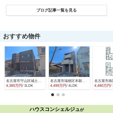
ブログ記事一覧を見る
おすすめ物件
名古屋市守山区城土町22【仲介手数料無料】新築一戸建て 1号棟
名古屋市瑞穂区本願寺町１丁目16【仲介手数料無料】新築一戸建て 1号棟
4,380万円
/ 3LDK
4,499万円
/ 4LDK
4,480万円
/
ハウスコンシェルジュ
が