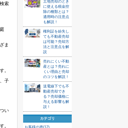
土地売却のとき
検索
に使える税金控
除の種類とは？
適用時の注意点
も解説！
庭
権利証を紛失し
ても不動産売却
は可能？売却方
ざま
法と注意点を解
説
売れにくい不動
産とは？売れに
す。
くい理由と売却
のコツを解説！
、子
送電線下でも不
動産売却でき
る？売却価格に
与える影響も解
説！
つい
カテゴリ
す。
お客様の声(12)