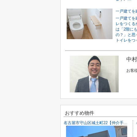
一戸建てを
レをつくる
は「2階に
の？」と思
トイレをつく.
中村
お客
おすすめ物件
名古屋市守山区城土町22【仲介手数料無料】新築一戸建て 1号棟