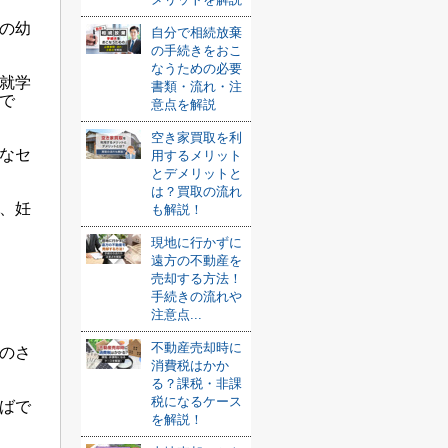
の幼
自分で相続放棄
の手続きをおこ
なうための必要
就学
書類・流れ・注
で
意点を解説
空き家買取を利
なセ
用するメリット
とデメリットと
は？買取の流れ
、妊
も解説！
現地に行かずに
遠方の不動産を
売却する方法！
手続きの流れや
注意点...
不動産売却時に
のさ
消費税はかか
る？課税・非課
税になるケース
ばで
を解説！