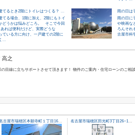
一戸建てを建てるとき2階にトイレはつくる？ つくらない？
建てる場合、1階に加え、2階にもトイ
雨の日に
かどうかは悩みどころ。 そこで今回
や映画な
もあれば便利だけど、実際どうな
ろんそれ
っている方に向け、一戸建ての2階に
古屋市科学
..
 高之
様の目線に立ちサポートさせて頂きます！ 物件のご案内・住宅ローンのご相
名古屋市瑞穂区本願寺町１丁目16【仲介手数料無料】新築一戸建て 1号棟
名古屋市瑞穂区田光町3丁目26−1【仲介手数料無料】新築一戸建て