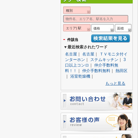
種別
エリア| 駅
価格
面積
-
件該当
▼最近検索されたワード
名古屋
｜
名古屋
｜
ＴＶモニタ付イ
ンターホン
｜
ステムキッチン
｜
3
口以上コンロ
｜
仲介手数料無
料！！
｜
仲介手数料無料
｜
熱田区
｜
浴室乾燥機
｜
もっと見る