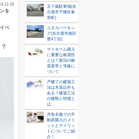
19-11-29
五十嵐駐車場(名
ンを
古屋市千種区春
里町)
イベ
ユタカパーキン
グ(名古屋市南区
豊4丁目)
は？
マイホーム購入
に重要な耐震性
とは？新旧の耐
震基準と等級に
ついて
戸建ての建築工
法は木造以外も
ある？建築工法
の種類と特徴と
は
共有名義での不
動産購入のメリ
ットとデメリッ
トについてご紹
介！