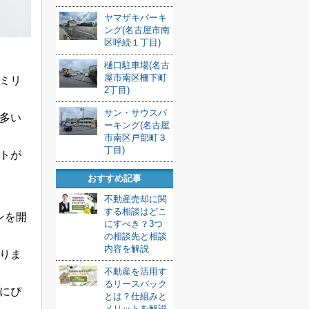
ヤマザキパーキ
ング(名古屋市南
区呼続１丁目)
樋口駐車場(名古
屋市南区柵下町
ミリ
2丁目)
サン・サウスパ
多い
ーキング(名古屋
市南区戸部町３
丁目)
トが
おすすめ記事
不動産売却に関
する相談はどこ
ンを開
にすべき？3つ
の相談先と相談
内容を解説
りま
不動産を活用す
るリースバック
にぴ
とは？仕組みと
メリットを解説