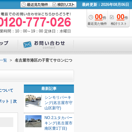
最終更新：2026年08月06日
00
00
件
件
最近見た物件
検討リスト
業時間：10：00～19：00
定休日：水曜日
一覧
>
名古屋市港区の子育てサロンにつ
最新記事
について
シンモリパーキ
ポット｜次
ング(名古屋市守
山区新守)
NO.2ユタカパー
キング(名古屋市
南区豊1丁目)