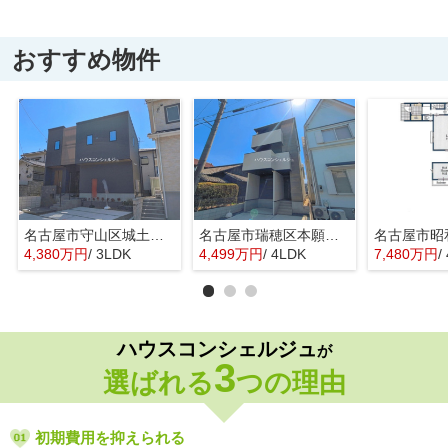
おすすめ物件
名古屋市守山区城土町22【仲介手数料無料】新築一戸建て 1号棟
名古屋市瑞穂区本願寺町１丁目16【仲介手数料無料】新築一戸建て 1号棟
4,380万円
/ 3LDK
4,499万円
/ 4LDK
7,480万円
/
ハウスコンシェルジュ
が
3
選ばれる
つの理由
初期費用を抑えられる