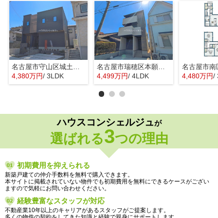
名古屋市守山区城土町22【仲介手数料無料】新築一戸建て 1号棟
名古屋市瑞穂区本願寺町１丁目16【仲介手数料無料】新築一戸建て 1号棟
4,380万円
/ 3LDK
4,499万円
/ 4LDK
4,480万円
/
ハウスコンシェルジュ
が
3
選ばれる
つの理由
初期費用を抑えられる
新築戸建ての仲介手数料を無料で購入できます。
本サイトに掲載されていない物件でも初期費用を無料にできるケースがござい
ますので気軽にお問い合わせください。
経験豊富なスタッフが対応
不動産業10年以上のキャリアがあるスタッフがご提案します。
多くの物件の契約をしてきた知識と経験で親身にサポートします。