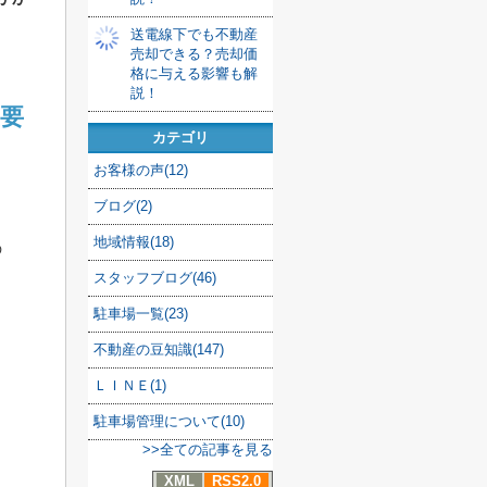
送電線下でも不動産
売却できる？売却価
格に与える影響も解
説！
要
カテゴリ
お客様の声(12)
ブログ(2)
地域情報(18)
の
スタッフブログ(46)
駐車場一覧(23)
不動産の豆知識(147)
ＬＩＮＥ(1)
駐車場管理について(10)
>>全ての記事を見る
XML
RSS2.0