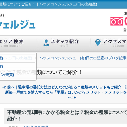
種類についてご紹介！｜ハウスコンシェルジュ(日の出殖産)
営
ルジュ(日の出殖産)
>
ハウスコンシェルジュ (有)日の出殖産のブログ記事
)
)
金とは？税金の種類についてご紹介！
ン(売買)
≪ 前へ｜駐車場の委託方法はどんなのがある？種類やメリットもご紹介
新築一戸建てを購入するなら「平屋」はいかが？メリット・デメリットを
へ ≫
不動産の売却時にかかる税金とは？税金の種類につい
紹介！