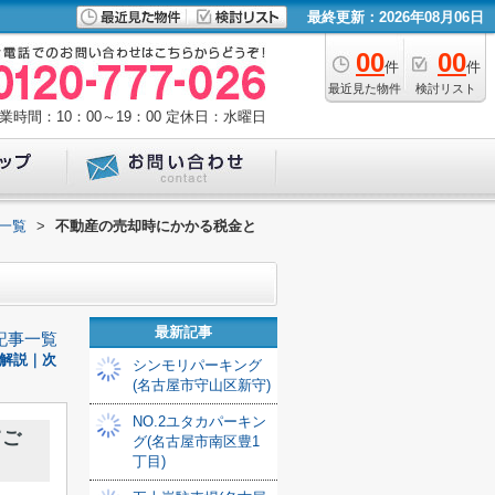
最終更新：2026年08月06日
00
00
件
件
最近見た物件
検討リスト
業時間：10：00～19：00
定休日：水曜日
一覧
>
不動産の売却時にかかる税金と
最新記事
記事一覧
解説｜次
シンモリパーキング
(名古屋市守山区新守)
NO.2ユタカパーキン
てご
グ(名古屋市南区豊1
丁目)