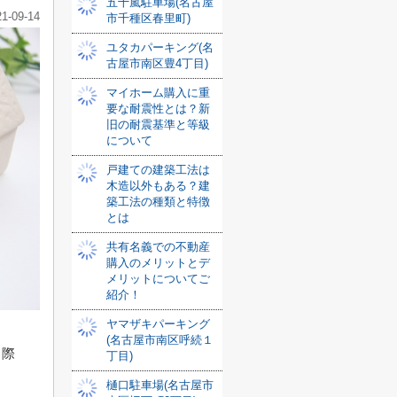
五十嵐駐車場(名古屋
21-09-14
市千種区春里町)
ユタカパーキング(名
古屋市南区豊4丁目)
マイホーム購入に重
要な耐震性とは？新
旧の耐震基準と等級
について
戸建ての建築工法は
木造以外もある？建
築工法の種類と特徴
とは
共有名義での不動産
購入のメリットとデ
メリットについてご
紹介！
ヤマザキパーキング
(名古屋市南区呼続１
る際
丁目)
樋口駐車場(名古屋市