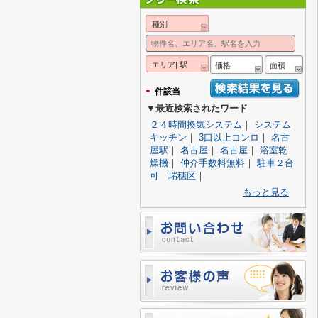
種別
エリア| 駅
価格
面積
-
件該当
▼最近検索されたワード
２４時間換気システム
｜
システム
キッチン
｜
3口以上コンロ
｜
名古
屋駅
｜
名古屋
｜
名古屋
｜
浴室乾
燥機
｜
仲介手数料無料
｜
駐車２台
可 瑞穂区
｜
もっと見る