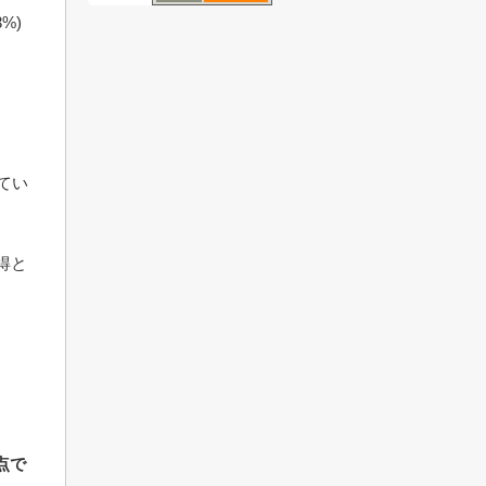
3%)
てい
得と
点で