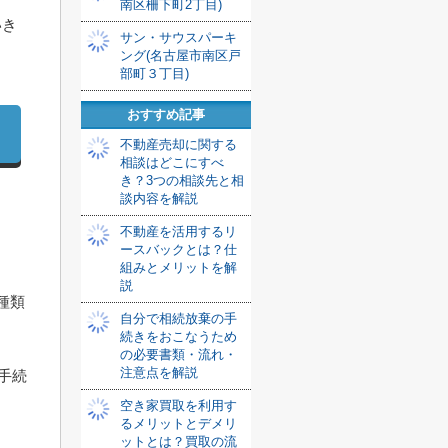
南区柵下町2丁目)
いき
サン・サウスパーキ
ング(名古屋市南区戸
部町３丁目)
おすすめ記事
不動産売却に関する
相談はどこにすべ
き？3つの相談先と相
談内容を解説
不動産を活用するリ
ースバックとは？仕
組みとメリットを解
説
種類
自分で相続放棄の手
続きをおこなうため
の必要書類・流れ・
注意点を解説
手続
空き家買取を利用す
るメリットとデメリ
ットとは？買取の流