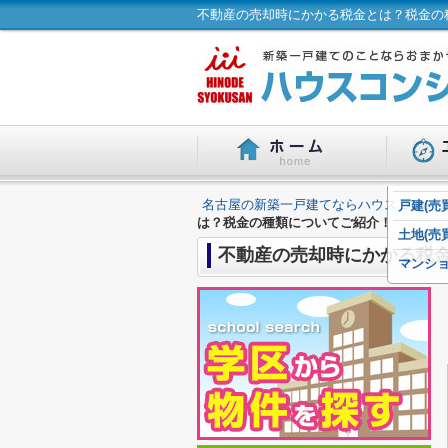
不動産の売却時にかかる税金とは？税金の
名古屋の新築一戸建てならハウスコンシェ
戸建(売買
は？税金の種類についてご紹介！
土地(売買
不動産の売却時にかかる税
マンショ