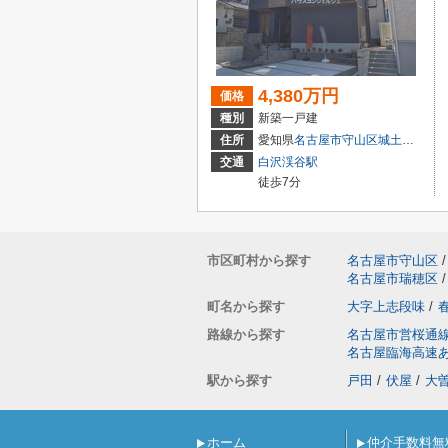
4,380万円
価格
種別
新築一戸建
住所
愛知県
名古屋市守山区
城土町
22
交通
白沢渓谷駅
徒歩7分
市区町村から探す
名古屋市守山区
/
名古屋市瑞穂区
/
町名から探す
大字上志段味
/
路線から探す
名古屋市営桜通
名古屋臨海高速
駅から探す
戸田
/
伏屋
/
大
ホーム
仲介手数料無