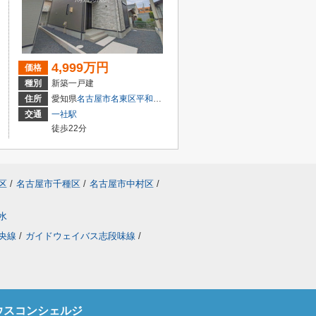
4,999万円
価格
種別
新築一戸建
２丁目6-30
住所
愛知県
名古屋市名東区
平和が丘
２丁目51
交通
一社駅
徒歩22分
区
/
名古屋市千種区
/
名古屋市中村区
/
水
央線
/
ガイドウェイバス志段味線
/
ウスコンシェルジ