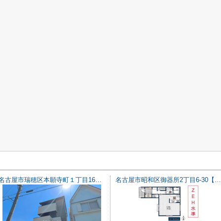
名古屋市瑞穂区本願寺町１丁目16【仲介手数料無料】新築一戸建て 1号棟
名古屋市昭和区御器所2丁目6-30【仲介手数料無料】新築一戸建て 】