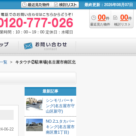
最終更新：2026年08月07日
00
00
件
件
最近見た物件
検討リスト
業時間：10：00～19：00
定休日：水曜日
一覧
>
キタウチ②駐車場(名古屋市南区北
最新記事
シンモリパーキ
ング(名古屋市守
山区新守)
NO.2ユタカパー
キング(名古屋市
24-06-22
南区豊1丁目)