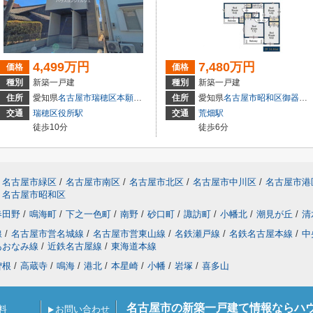
4,499万円
7,480万円
価格
価格
種別
新築一戸建
種別
新築一戸建
住所
愛知県
名古屋市瑞穂区
本願寺町
１丁目16
住所
愛知県
名古屋市昭和区
御器所
交通
瑞穂区役所駅
交通
荒畑駅
徒歩10分
徒歩6分
名古屋市緑区
/
名古屋市南区
/
名古屋市北区
/
名古屋市中川区
/
名古屋市港
名古屋市昭和区
春田野
/
鳴海町
/
下之一色町
/
南野
/
砂口町
/
諏訪町
/
小幡北
/
潮見が丘
/
清
線
/
名古屋市営名城線
/
名古屋市営東山線
/
名鉄瀬戸線
/
名鉄名古屋本線
/
中
あおなみ線
/
近鉄名古屋線
/
東海道本線
曽根
/
高蔵寺
/
鳴海
/
港北
/
本星崎
/
小幡
/
岩塚
/
喜多山
名古屋市の新築一戸建て情報ならハ
料
お問い合わせ