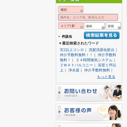
種別
エリア| 駅
価格
面積
-
件該当
▼最近検索されたワード
3口以上コンロ
｜
洗髪洗面化粧台
｜
仲介手数料無料！！
｜
仲介手数料
無料！
｜
２４時間換気システム
｜
２ＷＡＹバルコニー
｜
浴室１坪以
上
｜
浄水器
｜
仲介手数料無料
｜
もっと見る