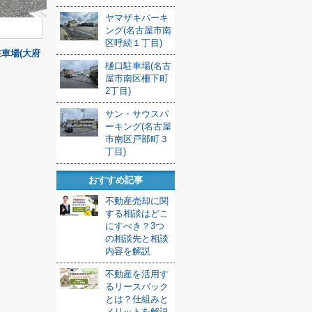
ヤマザキパーキ
ング(名古屋市南
区呼続１丁目)
車場(大府
樋口駐車場(名古
屋市南区柵下町
2丁目)
サン・サウスパ
ーキング(名古屋
市南区戸部町３
丁目)
おすすめ記事
不動産売却に関
する相談はどこ
にすべき？3つ
の相談先と相談
内容を解説
不動産を活用す
るリースバック
とは？仕組みと
メリットを解説