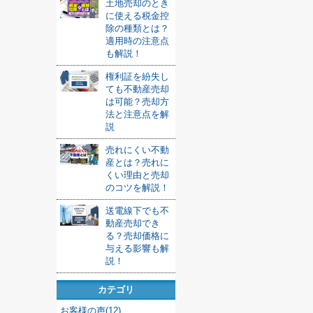
土地売却のとき
に使える税金控
除の種類とは？
適用時の注意点
も解説！
権利証を紛失し
ても不動産売却
は可能？売却方
法と注意点を解
説
売れにくい不動
産とは？売れに
くい理由と売却
のコツを解説！
送電線下でも不
動産売却でき
る？売却価格に
与える影響も解
説！
カテゴリ
お客様の声(12)