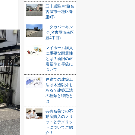
五十嵐駐車場(名
古屋市千種区春
里町)
ユタカパーキン
グ(名古屋市南区
豊4丁目)
マイホーム購入
に重要な耐震性
とは？新旧の耐
震基準と等級に
ついて
戸建ての建築工
法は木造以外も
ある？建築工法
の種類と特徴と
は
共有名義での不
動産購入のメリ
ットとデメリッ
トについてご紹
介！