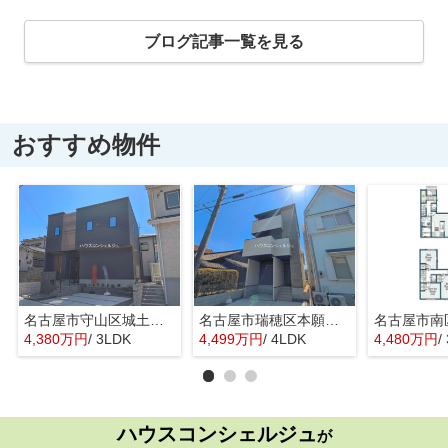
ブログ記事一覧を見る
おすすめ物件
名古屋市守山区城土町22【仲介手数料無料】新築一戸建て 1号棟
名古屋市瑞穂区本願寺町１丁目16【仲介手数料無料】新築一戸建て 1号棟
4,380万円
/ 3LDK
4,499万円
/ 4LDK
4,480万円
/
ハウスコンシェルジュ
が