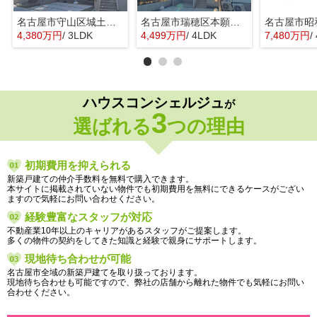
名古屋市守山区城土町22【仲介手数料無料】新築一戸建て 1号棟
名古屋市瑞穂区本願寺町１丁目16【仲介手数料無料】新築一戸建て 1号棟
4,380万円
/ 3LDK
4,499万円
/ 4LDK
7,480万円
/
ハウスコンシェルジュ
が
3
選ばれる
つの理由
初期費用を抑えられる
新築戸建ての仲介手数料を無料で購入できます。
本サイトに掲載されていない物件でも初期費用を無料にできるケースがござい
ますので気軽にお問い合わせください。
経験豊富なスタッフが対応
不動産業10年以上のキャリアがあるスタッフがご提案します。
多くの物件の契約をしてきた知識と経験で親身にサポートします。
現地待ち合わせが可能
名古屋市全域の新築戸建てを取り扱っております。
現地待ち合わせも可能ですので、弊社の店舗から離れた物件でも気軽にお問い
合わせください。