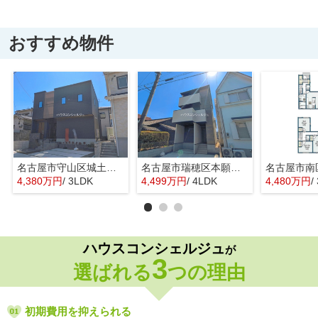
おすすめ物件
名古屋市守山区城土町22【仲介手数料無料】新築一戸建て 1号棟
名古屋市瑞穂区本願寺町１丁目16【仲介手数料無料】新築一戸建て 1号棟
4,380万円
/ 3LDK
4,499万円
/ 4LDK
4,480万円
/
ハウスコンシェルジュ
が
3
選ばれる
つの理由
初期費用を抑えられる