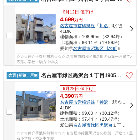
6月12日 値下げ
4,699
万
円
名古屋市営鶴舞線
「
川名
」駅 徒歩7分
4LDK
建物面積：108.90㎡（32.94坪）
土地面積：66.11㎡（19.99坪）
愛知県
名古屋市昭和区
川名町
５丁目29-3
☆☆☆仲介手数料無料☆☆☆ 名古屋市昭和区川名町の新築一戸建て♪
広路小学校・駒方中学校
名古屋市緑区黒沢台１丁目1905【仲介手数料無料】新築一戸建て 1号棟
売買 | 新築一戸建
6月29日 値下げ
4,390
万
円
名古屋市営桜通線
「
神沢
」駅 徒歩13分
4LDK
建物面積：99.60㎡（30.12坪）
土地面積：97.44㎡（29.47坪）
愛知県
名古屋市緑区
黒沢台
１丁目1905
☆☆☆仲介手数料無料☆☆☆ 名古屋市緑区黒沢台の新築一戸建て♪ 黒
石小学校・神沢中学校