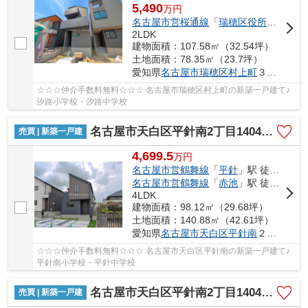
5,490
万
円
名古屋市営桜通線
「
瑞穂区役所
」駅 徒歩
2LDK
建物面積：107.58㎡（32.54坪）
土地面積：78.35㎡（23.7坪）
愛知県
名古屋市瑞穂区
村上町
３丁目4-5
☆☆☆仲介手数料無料☆☆☆ 名古屋市瑞穂区村上町の新築一戸建て♪
汐路小学校・汐路中学校
名古屋市天白区平針南2丁目1404【仲介手数料無料】新築一戸建て 1号棟
売買 | 新築一戸建
4,699.5
万
円
名古屋市営鶴舞線
「
平針
」駅 徒歩18分
名古屋市営鶴舞線
「
赤池
」駅 徒歩28分
4LDK
建物面積：98.12㎡（29.68坪）
土地面積：140.88㎡（42.61坪）
愛知県
名古屋市天白区
平針南
２丁目1404
☆☆☆仲介手数料無料☆☆☆ 名古屋市天白区平針南の新築一戸建て♪
平針南小学校・平針中学校
名古屋市天白区平針南2丁目1404【仲介手数料無料】新築一戸建て 2号棟
売買 | 新築一戸建