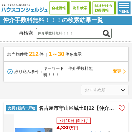
仲介手数料無料！！！の検索結果一覧
再検索
212
1～30
該当物件数
件
件を表示
キーワード：仲介手数料無
変更
絞り込み条件：
料！！！
名古屋市守山区城土町22【仲介手数料無料】新築一戸建て 1号棟
売買 | 新築一戸建
7月10日 値下げ
4,380
万
円