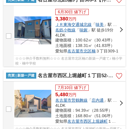
6月30日 値下げ
3,380
万
円
ＪＲ東海交通城北線
「
味美
」駅 徒歩16分
名鉄小牧線
「
味鋺
」駅 徒歩19分
4LDK
建物面積：100.62㎡（30.43坪）
土地面積：138.31㎡（41.83坪）
愛知県
名古屋市北区
楠
３丁目309-1
☆☆☆仲介手数料無料☆☆☆ 名古屋市北区楠の新築一戸建て♪ 楠小学
校・楠中学校
名古屋市西区上堀越町１丁目52-1【仲介手数料無料】新築一戸建て 1号棟
売買 | 新築一戸建
7月10日 値下げ
5,480
万
円
名古屋市営鶴舞線
「
庄内通
」駅 徒歩13分
4LDK
建物面積：94.39㎡（28.55坪）
土地面積：168.80㎡（51.06坪）
愛知県
名古屋市西区
上堀越町
１丁目52-1
☆☆☆仲介手数料無料☆☆☆ 名古屋市西区上堀越町の新築一戸建て♪