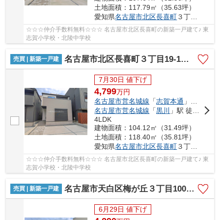
土地面積：117.79㎡（35.63坪）
愛知県
名古屋市北区
長喜町
３丁目19-1
☆☆☆仲介手数料無料☆☆☆ 名古屋市北区長喜町の新築一戸建て♪ 東
志賀小学校・北陵中学校
名古屋市北区長喜町３丁目19-1【仲介手数料無料】新築一戸建て 2号棟
売買 | 新築一戸建
7月30日 値下げ
4,799
万
円
名古屋市営名城線
「
志賀本通
」駅 徒歩13分
名古屋市営名城線
「
黒川
」駅 徒歩15分
4LDK
建物面積：104.12㎡（31.49坪）
土地面積：118.40㎡（35.81坪）
愛知県
名古屋市北区
長喜町
３丁目19-1
☆☆☆仲介手数料無料☆☆☆ 名古屋市北区長喜町の新築一戸建て♪ 東
志賀小学校・北陵中学校
名古屋市天白区梅が丘３丁目1001【仲介手数料無料】新築一戸建て 1号棟
売買 | 新築一戸建
6月29日 値下げ