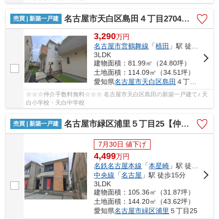
名古屋市天白区島田４丁目2704【仲介手数料無料】新築一戸建て A号棟
売買 | 新築一戸建
3,290
万
円
名古屋市営鶴舞線
「
植田
」駅 徒歩26分
3LDK
建物面積：81.99㎡（24.80坪）
土地面積：114.09㎡（34.51坪）
愛知県
名古屋市天白区
島田
４丁目2704
☆☆☆仲介手数料無料☆☆☆ 名古屋市天白区島田の新築一戸建て♪ 天
白小学校・天白中学校
名古屋市緑区浦里５丁目25【仲介手数料無料】新築一戸建て 1号棟
売買 | 新築一戸建
7月30日 値下げ
4,499
万
円
名鉄名古屋本線
「
本星崎
」駅 徒歩10分
中央線
「
名古屋
」駅 徒歩15分
3LDK
建物面積：105.36㎡（31.87坪）
土地面積：144.20㎡（43.62坪）
愛知県
名古屋市緑区
浦里
５丁目25