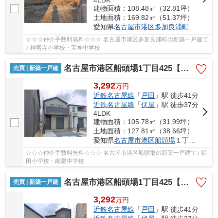
建物面積：108.48㎡（32.81坪）
土地面積：169.82㎡（51.37坪）
愛知県
名古屋市港区
多加良浦町
３丁目25
☆☆☆仲介手数料無料☆☆☆ 名古屋市港区多加良浦町の新築一戸建て
♪ 神宮寺小学校・宝神中学校
名古屋市港区船頭場1丁目425【仲介手数料無料】新築一戸建て 2号棟
売買 | 新築一戸建
3,292
万
円
近鉄名古屋線
「
戸田
」駅 徒歩41分
近鉄名古屋線
「
伏屋
」駅 徒歩37分
4LDK
建物面積：105.78㎡（31.99坪）
土地面積：127.81㎡（38.66坪）
愛知県
名古屋市港区
船頭場
１丁目425
☆☆☆仲介手数料無料☆☆☆ 名古屋市港区船頭場の新築一戸建て♪ 福
田小学校・南陽中学校
名古屋市港区船頭場1丁目425【仲介手数料無料】新築一戸建て 1号棟
売買 | 新築一戸建
3,292
万
円
近鉄名古屋線
「
戸田
」駅 徒歩41分