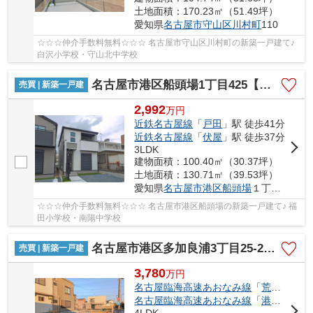
土地面積：170.23㎡（51.49坪）
愛知県
名古屋市守山区
川村町
110
☆☆☆仲介手数料無料☆☆☆ 名古屋市守山区川村町の新築一戸建て♪
白沢小学校・守山北中学校
名古屋市港区船頭場1丁目425【仲介手数料無料】新築一戸建て 3号棟
売買 | 新築一戸建
2,992
万
円
近鉄名古屋線
「
戸田
」駅 徒歩41分
近鉄名古屋線
「
伏屋
」駅 徒歩37分
3LDK
建物面積：100.40㎡（30.37坪）
土地面積：130.71㎡（39.53坪）
愛知県
名古屋市港区
船頭場
１丁目425
☆☆☆仲介手数料無料☆☆☆ 名古屋市港区船頭場の新築一戸建て♪ 福
田小学校・南陽中学校
名古屋市港区多加良浦3丁目25-2【仲介手数料無料】新築一戸建て 1号棟
売買 | 新築一戸建
3,780
万
円
名古屋臨海高速あおなみ線
「
荒子川公園
名古屋臨海高速あおなみ線
「
港北
」駅 徒
4LDK