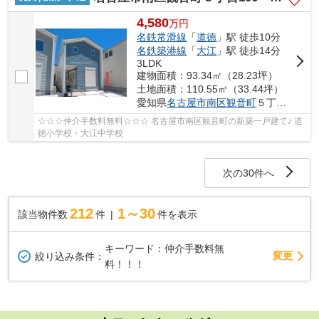
4,580
万
円
名鉄常滑線
「
道徳
」駅 徒歩10分
名鉄築港線
「
大江
」駅 徒歩14分
3LDK
建物面積：93.34㎡（28.23坪）
土地面積：110.55㎡（33.44坪）
愛知県
名古屋市南区
観音町
５丁目106
☆☆☆仲介手数料無料☆☆☆ 名古屋市南区観音町の新築一戸建て♪ 道
徳小学校・大江中学校
次の30件へ
212
1～30
該当物件数
件
件を表示
キーワード：仲介手数料無
変更
絞り込み条件：
料！！！