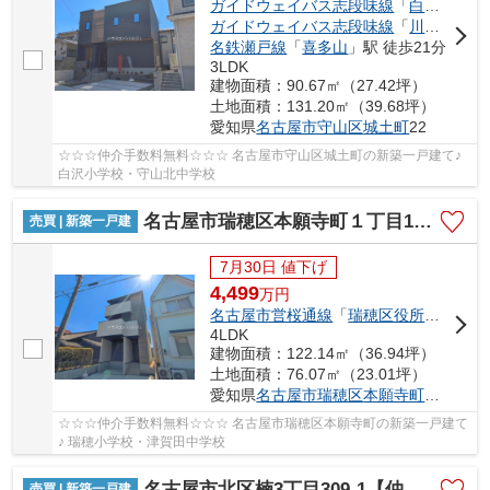
ガイドウェイバス志段味線
「
白沢渓谷
」
ガイドウェイバス志段味線
「
川村
」駅 徒
名鉄瀬戸線
「
喜多山
」駅 徒歩21分
3LDK
建物面積：90.67㎡（27.42坪）
土地面積：131.20㎡（39.68坪）
愛知県
名古屋市守山区
城土町
22
☆☆☆仲介手数料無料☆☆☆ 名古屋市守山区城土町の新築一戸建て♪
白沢小学校・守山北中学校
名古屋市瑞穂区本願寺町１丁目16【仲介手数料無料】新築一戸建て 1号棟
売買 | 新築一戸建
7月30日 値下げ
4,499
万
円
名古屋市営桜通線
「
瑞穂区役所
」駅 徒歩
4LDK
建物面積：122.14㎡（36.94坪）
土地面積：76.07㎡（23.01坪）
愛知県
名古屋市瑞穂区
本願寺町
１丁目16
☆☆☆仲介手数料無料☆☆☆ 名古屋市瑞穂区本願寺町の新築一戸建て
♪ 瑞穂小学校・津賀田中学校
名古屋市北区楠3丁目309-1【仲介手数料無料】新築一戸建て 2号棟
売買 | 新築一戸建