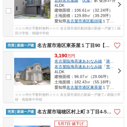
近鉄名古屋線
「
伏屋
」駅 徒歩37分
4LDK
建物面積：106.61㎡（32.24坪）
土地面積：129.89㎡（39.29坪）
愛知県
名古屋市港区
船頭場
１丁目425
☆☆☆仲介手数料無料☆☆☆ 名古屋市港区船頭場の新築一戸建て♪ 福
田小学校・南陽中学校
名古屋市港区東茶屋１丁目90【仲介手数料無料】新築一戸建て
売買 | 新築一戸建
3,190
万
円
名古屋臨海高速あおなみ線
「
港北
」駅 徒
名古屋臨海高速あおなみ線
「
荒子川公園
4LDK
建物面積：96.07㎡（29.06坪）
土地面積：182.43㎡（55.18坪）
愛知県
名古屋市港区
東茶屋
１丁目90
☆☆☆仲介手数料無料☆☆☆ 名古屋市港区の新築一戸建て♪ 南陽小学
校・南陽東中学校
名古屋市瑞穂区村上町３丁目4-5【仲介手数料無料】新築一戸建て 2号棟
売買 | 新築一戸建
5月7日 値下げ