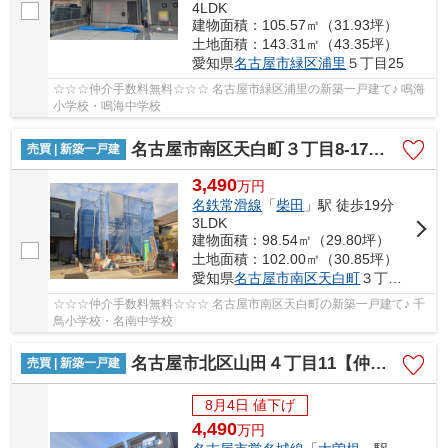
4LDK
建物面積：105.57㎡（31.93坪）
土地面積：143.31㎡（43.35坪）
愛知県
名古屋市緑区
浦里
５丁目25
☆☆☆仲介手数料無料☆☆☆ 名古屋市緑区浦里の新築一戸建て♪ 鳴海
小学校・鳴海中学校
名古屋市南区天白町３丁目8-17【仲介手数料無料】新築一戸建て 1号棟
売買 | 新築一戸建
3,490
万
円
名鉄常滑線
「
柴田
」駅 徒歩19分
3LDK
建物面積：98.54㎡（29.80坪）
土地面積：102.00㎡（30.85坪）
愛知県
名古屋市南区
天白町
３丁目8-17
☆☆☆仲介手数料無料☆☆☆ 名古屋市南区天白町の新築一戸建て♪ 千
鳥小学校・名南中学校
名古屋市北区山田４丁目11【仲介手数料無料】新築一戸建て 1号棟
売買 | 新築一戸建
8月4日 値下げ
4,490
万
円