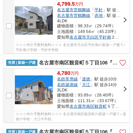
4,799.5
万
円
名古屋市営鶴舞線
「
平針
」駅 徒歩18分
名古屋市営鶴舞線
「
赤池
」駅 徒歩28分
4LDK
建物面積：98.33㎡（29.74坪）
土地面積：149.54㎡（45.23坪）
愛知県
名古屋市天白区
平針南
２丁目1404
☆☆☆仲介手数料無料☆☆☆ 名古屋市天白区平針南の新築一戸建て♪
平針南小学校・平針中学校
名古屋市南区観音町５丁目106『仲介料無料』新築戸建て 3号棟
売買 | 新築一戸建
4,780
万
円
名鉄常滑線
「
道徳
」駅 徒歩10分
名鉄築港線
「
大江
」駅 徒歩14分
3LDK
建物面積：93.89㎡（28.40坪）
土地面積：111.31㎡（33.67坪）
愛知県
名古屋市南区
観音町
５丁目106
☆☆☆仲介手数料無料☆☆☆ 名古屋市南区観音町の新築一戸建て♪ 道
徳小学校・大江中学校
名古屋市南区観音町５丁目106『仲介料無料』新築戸建て 2号棟
売買 | 新築一戸建