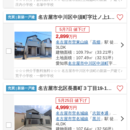
庄内小学校・名塚中学校
名古屋市中川区中須町字辻ノ上150-27【仲介手数料無料】新築一戸建て 1号棟
売買 | 新築一戸建
5月7日 値下げ
2,899
万
円
名古屋市営東山線
「
高畑
」駅 徒歩25分
3LDK
建物面積：109.79㎡（33.21坪）
土地面積：107.49㎡（32.51坪）
愛知県
名古屋市中川区
中須町
字辻ノ上150-27
☆☆☆仲介手数料無料☆☆☆ 名古屋市中川区中須町の新築一戸建て♪
荒子小学校・一柳中学校
名古屋市北区長喜町３丁目19-1【仲介手数料無料】新築一戸建て 1号棟
売買 | 新築一戸建
5月25日 値下げ
4,999
万
円
名古屋市営名城線
「
志賀本通
」駅 徒歩13分
名古屋市営名城線
「
黒川
」駅 徒歩15分
4LDK
建物面積：107.64㎡（32.56坪）