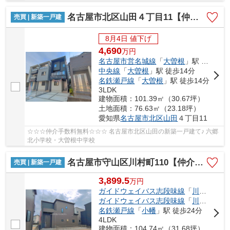
名古屋市北区山田４丁目11【仲介手数料無料】新築一戸建て 3号棟
売買 | 新築一戸建
8月4日 値下げ
4,690
万
円
名古屋市営名城線
「
大曽根
」駅 徒歩14分
中央線
「
大曽根
」駅 徒歩14分
名鉄瀬戸線
「
大曽根
」駅 徒歩14分
3LDK
建物面積：101.39㎡（30.67坪）
土地面積：76.63㎡（23.18坪）
愛知県
名古屋市北区
山田
４丁目11
☆☆☆仲介手数料無料☆☆☆ 名古屋市北区山田の新築一戸建て♪ 六郷
北小学校・大曽根中学校
名古屋市守山区川村町110【仲介手数料無料】新築一戸建て 2号棟
売買 | 新築一戸建
3,899.5
万
円
ガイドウェイバス志段味線
「
川村
」駅 
ガイドウェイバス志段味線
「
川宮
」駅 
名鉄瀬戸線
「
小幡
」駅 徒歩24分
4LDK
建物面積：104.74㎡（31.68坪）