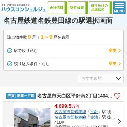
名古屋鉄道名鉄豊田線の駅選択画面
9
1～9
該当物件数
戸
戸を表示
駅で絞り込む
変更
変更
絞り込み条件：
なし
名古屋市天白区平針南2丁目1404【仲介手数料無料】新築一戸建て 1号棟
売買 | 新築一戸建
4,699.5
万
円
名古屋市営鶴舞線
「
平針
」駅 徒歩18分
名古屋市営鶴舞線
「
赤池
」駅 徒歩28分
4LDK
建物面積：98.12㎡（29.68坪）