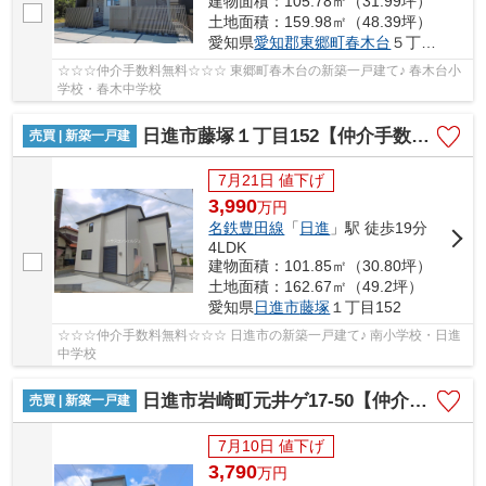
建物面積：105.78㎡（31.99坪）
土地面積：159.98㎡（48.39坪）
愛知県
愛知郡東郷町
春木台
５丁目16-9
☆☆☆仲介手数料無料☆☆☆ 東郷町春木台の新築一戸建て♪ 春木台小
学校・春木中学校
日進市藤塚１丁目152【仲介手数料無料】新築一戸建て
売買 | 新築一戸建
7月21日 値下げ
3,990
万
円
名鉄豊田線
「
日進
」駅 徒歩19分
4LDK
建物面積：101.85㎡（30.80坪）
土地面積：162.67㎡（49.2坪）
愛知県
日進市
藤塚
１丁目152
☆☆☆仲介手数料無料☆☆☆ 日進市の新築一戸建て♪ 南小学校・日進
中学校
日進市岩崎町元井ゲ17-50【仲介手数料無料】新築一戸建て 1号棟
売買 | 新築一戸建
7月10日 値下げ
3,790
万
円