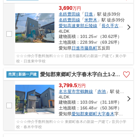
3,690
万
円
名鉄豊田線
「
日進
」駅 徒歩39分
名鉄豊田線
「
米野木
」駅 徒歩39分
愛知高速東部丘陵線
「
長久手古戦場
」駅
4LDK
建物面積：101.25㎡（30.62坪）
土地面積：228.99㎡（69.26坪）
愛知県
日進市
藤島町
五反田
☆☆☆仲介手数料無料☆☆☆ 日進市藤島町の新築一戸建て♪ 東小学
校・日進東中学校
愛知郡東郷町大字春木字白土1-2554【仲介手数料無料】新築一戸建て 1号棟
売買 | 新築一戸建
3,799.5
万
円
名古屋市営鶴舞線
「
赤池
」駅 徒歩34分
4LDK
建物面積：103.09㎡（31.18坪）
土地面積：166.48㎡（50.36坪）
愛知県
愛知郡東郷町
大字春木
字白土1-2554
☆☆☆仲介手数料無料☆☆☆ 東郷町春木の新築一戸建て♪ 音貝小学
校・春木中学校