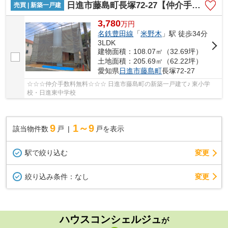
日進市藤島町長塚72-27【仲介手数料無料】新築一戸建て 1号棟
売買 | 新築一戸建
3,780
万
円
名鉄豊田線
「
米野木
」駅 徒歩34分
3LDK
建物面積：108.07㎡（32.69坪）
土地面積：205.69㎡（62.22坪）
愛知県
日進市
藤島町
長塚72-27
☆☆☆仲介手数料無料☆☆☆ 日進市藤島町の新築一戸建て♪ 東小学
校・日進東中学校
9
1～9
該当物件数
戸
戸を表示
駅で絞り込む
変更
変更
絞り込み条件：
なし
ハウスコンシェルジュ
が