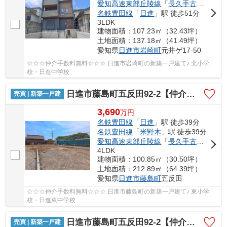
愛知高速東部丘陵線
「
長久手古戦場
」駅
名鉄豊田線
「
日進
」駅 徒歩51分
3LDK
建物面積：107.23㎡（32.43坪）
土地面積：137.18㎡（41.49坪）
愛知県
日進市
岩崎町
元井ゲ17-50
☆☆☆仲介手数料無料☆☆☆ 日進市岩崎町の新築一戸建て♪ 北小学
校・日進中学校
日進市藤島町五反田92-2【仲介手数料無料】新築一戸建て 1号棟
売買 | 新築一戸建
3,690
万
円
名鉄豊田線
「
日進
」駅 徒歩39分
名鉄豊田線
「
米野木
」駅 徒歩39分
愛知高速東部丘陵線
「
長久手古戦場
」駅
4LDK
建物面積：100.85㎡（30.50坪）
土地面積：212.89㎡（64.39坪）
愛知県
日進市
藤島町
五反田
☆☆☆仲介手数料無料☆☆☆ 日進市藤島町の新築一戸建て♪ 東小学
校・日進東中学校
日進市藤島町五反田92-2【仲介手数料無料】新築一戸建て 2号棟
売買 | 新築一戸建