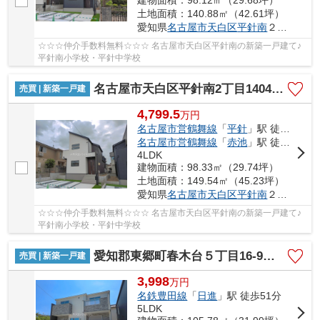
土地面積：140.88㎡（42.61坪）
愛知県
名古屋市天白区
平針南
２丁目1404
☆☆☆仲介手数料無料☆☆☆ 名古屋市天白区平針南の新築一戸建て♪
平針南小学校・平針中学校
名古屋市天白区平針南2丁目1404【仲介手数料無料】新築一戸建て 2号棟
売買 | 新築一戸建
4,799.5
万
円
名古屋市営鶴舞線
「
平針
」駅 徒歩18分
名古屋市営鶴舞線
「
赤池
」駅 徒歩28分
4LDK
建物面積：98.33㎡（29.74坪）
土地面積：149.54㎡（45.23坪）
愛知県
名古屋市天白区
平針南
２丁目1404
☆☆☆仲介手数料無料☆☆☆ 名古屋市天白区平針南の新築一戸建て♪
平針南小学校・平針中学校
愛知郡東郷町春木台５丁目16-9【仲介手数料無料】新築一戸建て 1号棟
売買 | 新築一戸建
3,998
万
円
名鉄豊田線
「
日進
」駅 徒歩51分
5LDK