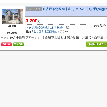
名古屋市北区西味鋺3丁目652【仲介手数料無
新築一戸建
3,299
万円
徒歩23分
4LDK
ＪＲ東海交通城北線
「
味美
」駅
愛知県
名古屋市北区
西味鋺
３丁目652
98.29㎡
☆☆☆仲介手数料無料☆☆☆ 名古屋市北区西味鋺の新築一戸建て♪ 西味鋺