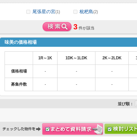
尾張星の宮
枇杷島
(1)
(2)
3
件が該当
味美の価格相場
1R～1K
1DK～1LDK
2K～2LDK
価格相場
-
-
-
募集件数
-
-
-
並び順：