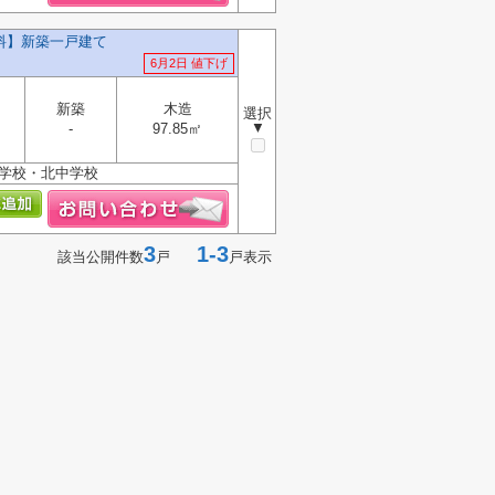
料】新築一戸建て
6月2日 値下げ
新築
木造
選択
▼
-
97.85㎡
小学校・北中学校
3
1-3
該当公開件数
戸
戸表示