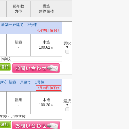
築年数
構造
方位
建物面積
】新築一戸建て 2号棟
6月30日 値下げ
新築
木造
選択
▼
-
100.62㎡
中学校
料無料】新築一戸建て 1号棟
7月14日 値下げ
新築
木造
選択
▼
-
100.20㎡
小学校・北中学校