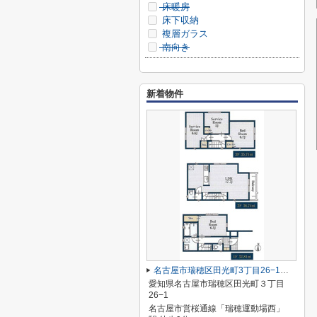
床暖房
床下収納
複層ガラス
南向き
新着物件
名古屋市瑞穂区田光町3丁目26−1【仲介手数料無料】新築一戸建て
愛知県名古屋市瑞穂区田光町３丁目
26−1
名古屋市営桜通線「瑞穂運動場西」