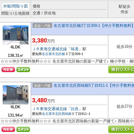
外観
/
間取り図
価格
駅徒歩
停歩
交通 / 所在地
間取り/土地面積
名古屋市北区楠3丁目309-1【仲介手数料無料
新築一戸建
3,380
万円
徒歩16分
4LDK
ＪＲ東海交通城北線
「
味美
」駅
愛知県
名古屋市北区
楠
３丁目309-1
138.31㎡
☆☆☆仲介手数料無料☆☆☆ 名古屋市北区楠の新築一戸建て♪ 楠小学校・楠
名古屋市北区西味鋺5丁目811-1【仲介手数
新築一戸建
3,480
万円
徒歩27分
4LDK
ＪＲ東海交通城北線
「
比良
」駅
愛知県
名古屋市北区
西味鋺
５丁目811−1
131.94㎡
☆☆☆仲介手数料無料☆☆☆ 名古屋市北区西味鋺の新築一戸建て♪ 西味鋺