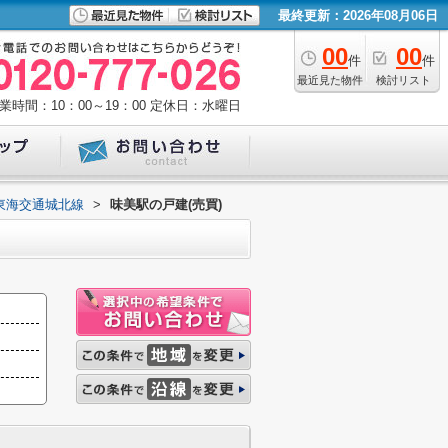
最終更新：2026年08月06日
00
00
件
件
最近見た物件
検討リスト
業時間：10：00～19：00
定休日：水曜日
東海交通城北線
>
味美駅の戸建(売買)