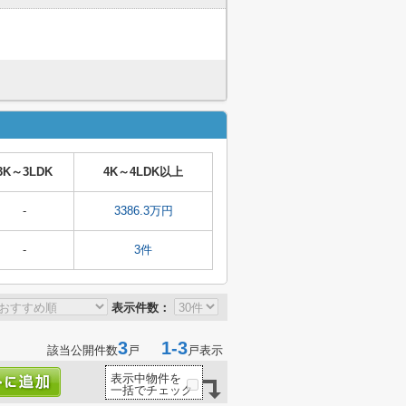
3K～3LDK
4K～4LDK以上
-
3386.3万円
-
3件
表示件数：
3
1-3
該当公開件数
戸
戸表示
表示中物件を
一括でチェック