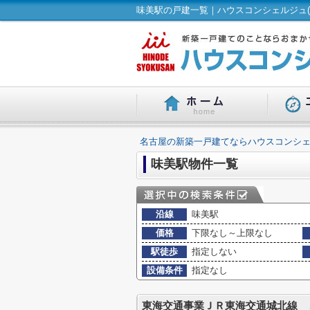
味美駅の戸建一覧｜ハウスコンシェルジュ(
名古屋の新築一戸建てならハウスコンシェ
味美駅物件一覧
沿線
味美駅
価格
下限なし～上限なし
駅徒歩
指定しない
設備条件
指定なし
東海交通事業ＪＲ東海交通城北線