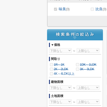
味美
比良
(3)
(3)
▼価格
～
間取り
1R～1K
1DK～1LDK
2K～2LDK
3K～3LDK
4K～4LDK以上
建物面積
～
土地面積
～