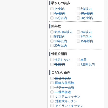
駅からの徒歩
1分以内
5分以内
7分以内
10分以内
15分以内
20分以内
築年数
新築/1年以内
3年以内
5年以内
7年以内
10年以内
15年以内
20年以内
情報公開日
指定しない
本日
3日以内
1週間以内
こだわり条件
陽当り良好
閑静な住宅地
リフォーム済
二世帯住宅
システムキッチン
対面式キッチン
アイランドキッチン