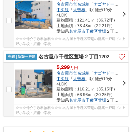
名古屋市営名城線
「
ナゴヤドーム前矢田
中央線
「
大曽根
」駅 徒歩19分
4LDK
建物面積：121.41㎡（36.72坪）
土地面積：73.43㎡（22.21坪）
愛知県
名古屋市千種区
萱場
２丁目1202
☆☆☆仲介手数料無料☆☆☆ 名古屋市千種区萱場の新築一戸建て♪ 上
野小学校・振甫中学校
名古屋市千種区萱場２丁目1202【仲介手数料無料】新築一戸建て 2号棟
売買 | 新築一戸建
5,299
万
円
名古屋市営名城線
「
ナゴヤドーム前矢田
中央線
「
大曽根
」駅 徒歩19分
4LDK
建物面積：116.21㎡（35.15坪）
土地面積：66.96㎡（20.25坪）
愛知県
名古屋市千種区
萱場
２丁目1202
☆☆☆仲介手数料無料☆☆☆ 名古屋市千種区萱場の新築一戸建て♪ 上
野小学校・振甫中学校