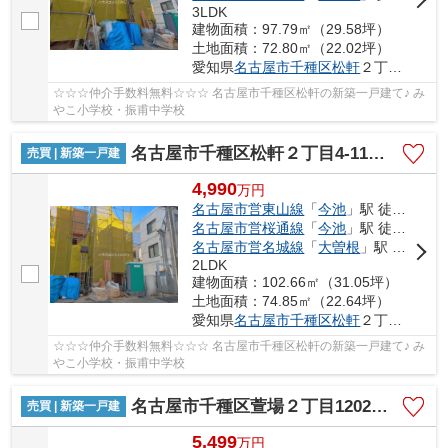
3LDK
建物面積：97.79㎡（29.58坪）
土地面積：72.80㎡（22.02坪）
愛知県
名古屋市千種区
松軒
２丁目4-11
☆☆☆仲介手数料無料☆☆☆ 名古屋市千種区松軒の新築一戸建て♪ み
やこ小学校・振甫中学校
名古屋市千種区松軒２丁目4-11【仲介手数料無料】新築一戸建て 4号棟
売買 | 新築一戸建
4,990
万
円
名古屋市営東山線
「
今池
」駅 徒歩17分
名古屋市営桜通線
「
今池
」駅 徒歩17分
名古屋市営名城線
「
大曽根
」駅 徒歩20分
2LDK
建物面積：102.66㎡（31.05坪）
土地面積：74.85㎡（22.64坪）
愛知県
名古屋市千種区
松軒
２丁目4-11
☆☆☆仲介手数料無料☆☆☆ 名古屋市千種区松軒の新築一戸建て♪ み
やこ小学校・振甫中学校
名古屋市千種区萱場２丁目1202【仲介手数料無料】新築一戸建て 1号棟
売買 | 新築一戸建
5,499
万
円