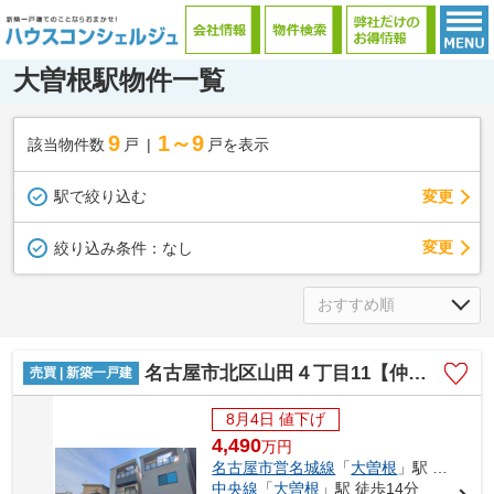
大曽根駅物件一覧
9
1～9
該当物件数
戸
戸を表示
駅で絞り込む
変更
変更
絞り込み条件：
なし
名古屋市北区山田４丁目11【仲介手数料無料】新築一戸建て 1号棟
売買 | 新築一戸建
8月4日 値下げ
4,490
万
円
名古屋市営名城線
「
大曽根
」駅 徒歩14分
中央線
「
大曽根
」駅 徒歩14分