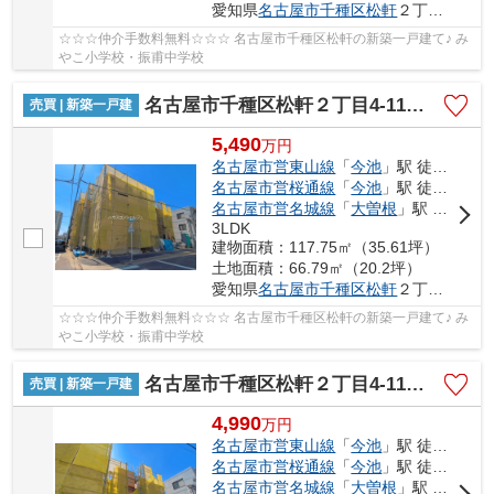
愛知県
名古屋市千種区
松軒
２丁目4-11
☆☆☆仲介手数料無料☆☆☆ 名古屋市千種区松軒の新築一戸建て♪ み
やこ小学校・振甫中学校
名古屋市千種区松軒２丁目4-11【仲介手数料無料】新築一戸建て 2号棟
売買 | 新築一戸建
5,490
万
円
名古屋市営東山線
「
今池
」駅 徒歩17分
名古屋市営桜通線
「
今池
」駅 徒歩17分
名古屋市営名城線
「
大曽根
」駅 徒歩20分
3LDK
建物面積：117.75㎡（35.61坪）
土地面積：66.79㎡（20.2坪）
愛知県
名古屋市千種区
松軒
２丁目4-11
☆☆☆仲介手数料無料☆☆☆ 名古屋市千種区松軒の新築一戸建て♪ み
やこ小学校・振甫中学校
名古屋市千種区松軒２丁目4-11【仲介手数料無料】新築一戸建て 3号棟
売買 | 新築一戸建
4,990
万
円
名古屋市営東山線
「
今池
」駅 徒歩17分
名古屋市営桜通線
「
今池
」駅 徒歩17分
名古屋市営名城線
「
大曽根
」駅 徒歩20分