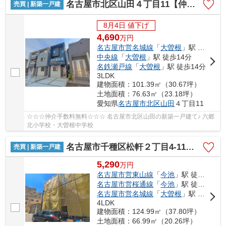
名古屋市北区山田４丁目11【仲介手数料無料】新築一戸建て 3号棟
売買 | 新築一戸建
8月4日 値下げ
4,690
万
円
名古屋市営名城線
「
大曽根
」駅 徒歩14分
中央線
「
大曽根
」駅 徒歩14分
名鉄瀬戸線
「
大曽根
」駅 徒歩14分
3LDK
建物面積：101.39㎡（30.67坪）
土地面積：76.63㎡（23.18坪）
愛知県
名古屋市北区
山田
４丁目11
☆☆☆仲介手数料無料☆☆☆ 名古屋市北区山田の新築一戸建て♪ 六郷
北小学校・大曽根中学校
名古屋市千種区松軒２丁目4-11【仲介手数料無料】新築一戸建て 1号棟
売買 | 新築一戸建
5,290
万
円
名古屋市営東山線
「
今池
」駅 徒歩17分
名古屋市営桜通線
「
今池
」駅 徒歩17分
名古屋市営名城線
「
大曽根
」駅 徒歩20分
4LDK
建物面積：124.99㎡（37.80坪）
土地面積：66.99㎡（20.26坪）