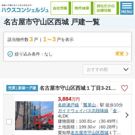
名古屋市守山区西城 戸建一覧
3
1～3
該当物件数
戸
戸を表示
変更
絞り込み条件：
なし
名古屋市守山区西城１丁目3-21【仲介手数料無料】新築一戸建て 1号棟
売買 | 新築一戸建
3,884
万
円
名鉄瀬戸線
「
瓢箪山
」駅 徒歩10分
ガイドウェイバス志段味線
「
金屋
」駅 
4LDK
建物面積：100.81㎡（30.49坪）
土地面積：199.30㎡（60.28坪）
愛知県
名古屋市守山区
西城
１丁目3-21