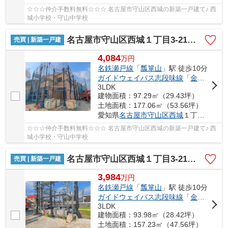
☆☆☆仲介手数料無料☆☆☆ 名古屋市守山区西城の新築一戸建て♪ 西
城小学校・守山中学校
名古屋市守山区西城１丁目3-21【仲介手数料無料】新築一戸建て 2号棟
売買 | 新築一戸建
4,084
万
円
名鉄瀬戸線
「
瓢箪山
」駅 徒歩10分
ガイドウェイバス志段味線
「
金屋
」駅 
3LDK
建物面積：97.29㎡（29.43坪）
土地面積：177.06㎡（53.56坪）
愛知県
名古屋市守山区
西城
１丁目3-21
☆☆☆仲介手数料無料☆☆☆ 名古屋市守山区西城の新築一戸建て♪ 西
城小学校・守山中学校
名古屋市守山区西城１丁目3-21【仲介手数料無料】新築一戸建て 6号棟
売買 | 新築一戸建
3,984
万
円
名鉄瀬戸線
「
瓢箪山
」駅 徒歩10分
ガイドウェイバス志段味線
「
金屋
」駅 
3LDK
建物面積：93.98㎡（28.42坪）
土地面積：157.23㎡（47.56坪）