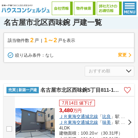
名古屋市北区西味鋺 戸建一覧
2
1～2
該当物件数
戸
戸を表示
変更
絞り込み条件：
なし
名古屋市北区西味鋺5丁目811-1【仲介手数料無料】新築一戸建て 1号棟
売買 | 新築一戸建
7月14日 値下げ
3,480
万
円
ＪＲ東海交通城北線
「
比良
」駅 徒歩27分
ＪＲ東海交通城北線
「
味美
」駅 徒歩29分
4LDK
建物面積：100.20㎡（30.31坪）