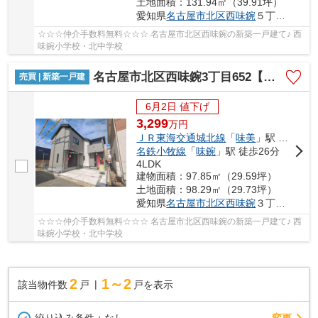
土地面積：131.94㎡（39.91坪）
愛知県
名古屋市北区
西味鋺
５丁目811−1
☆☆☆仲介手数料無料☆☆☆ 名古屋市北区西味鋺の新築一戸建て♪ 西
味鋺小学校・北中学校
名古屋市北区西味鋺3丁目652【仲介手数料無料】新築一戸建て
売買 | 新築一戸建
6月2日 値下げ
3,299
万
円
ＪＲ東海交通城北線
「
味美
」駅 徒歩23分
名鉄小牧線
「
味鋺
」駅 徒歩26分
4LDK
建物面積：97.85㎡（29.59坪）
土地面積：98.29㎡（29.73坪）
愛知県
名古屋市北区
西味鋺
３丁目652
☆☆☆仲介手数料無料☆☆☆ 名古屋市北区西味鋺の新築一戸建て♪ 西
味鋺小学校・北中学校
2
1～2
該当物件数
戸
戸を表示
変更