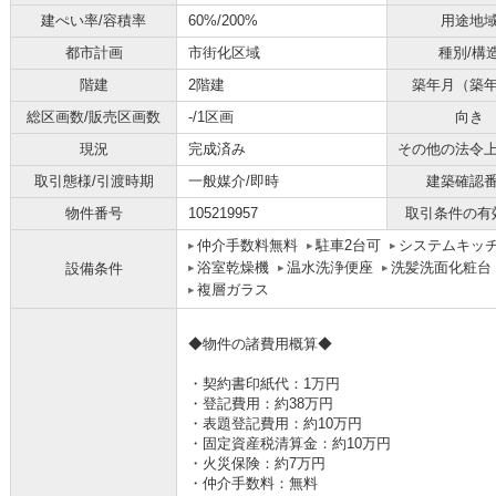
建ぺい率/容積率
60%/200%
用途地
都市計画
市街化区域
種別/構
階建
2階建
築年月（築
総区画数/販売区画数
-/1区画
向き
現況
完成済み
その他の法令
取引態様/引渡時期
一般媒介/即時
建築確認
物件番号
105219957
取引条件の有
仲介手数料無料
駐車2台可
システムキッ
浴室乾燥機
温水洗浄便座
洗髪洗面化粧台
設備条件
複層ガラス
◆物件の諸費用概算◆
・契約書印紙代：1万円
・登記費用：約38万円
・表題登記費用：約10万円
・固定資産税清算金：約10万円
・火災保険：約7万円
・仲介手数料：無料