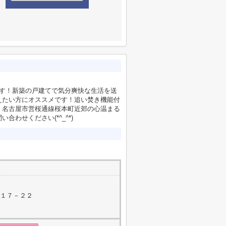
です！新築の戸建てで気分爽快な生活を送
えたい方にオススメです！追い焚き機能付
、名古屋市営桜通線桜本町近郊の心温まる
い合わせください(*^_^*)
町１７－２２