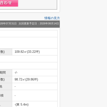
情報の見方
26年07月31日
次回更新予定日：2026年08月14日
数)
109.82㎡(33.22坪)
期間
-/-
数)
98.72㎡(29.86坪)
地
-
面積
-
況
-(東 5.4m)