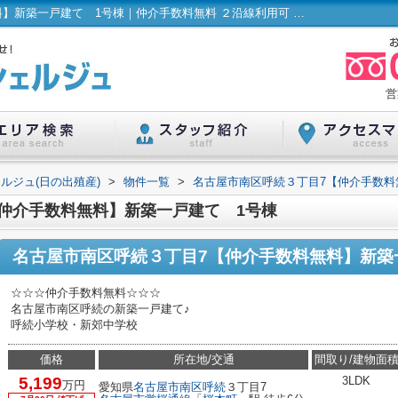
名古屋市南区呼続３丁目7【仲介手数料無料】新築一戸建て 1号棟｜仲介手数料無料 ２沿線利用可 対面式キッチン 洗髪洗面化粧台｜ハウスコンシェルジュ(日の出殖産)
営
ルジュ(日の出殖産)
>
物件一覧
>
名古屋市南区呼続３丁目7【仲介手数料
仲介手数料無料】新築一戸建て 1号棟
名古屋市南区呼続３丁目7【仲介手数料無料】新築
☆☆☆仲介手数料無料☆☆☆
名古屋市南区呼続の新築一戸建て♪
呼続小学校・新郊中学校
価格
所在地/交通
間取り/建物面
5,199
3LDK
万円
愛知県
名古屋市南区
呼続
３丁目7