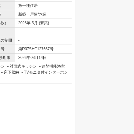
域
第一種住居
造
新築一戸建/木造
年数）
2026年 6月 (新築)
-
上の制限
-
番号
第R07SHC127567号
効期限
2026年08月14日
チン
対面式キッチン
追焚機能浴室
床下収納
TVモニタ付インターホン