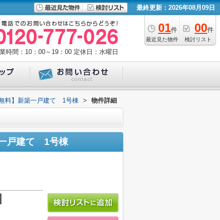
最終更新：2026年08月09日
01
00
件
件
最近見た物件
検討リスト
業時間：10：00～19：00
定休日：水曜日
無料】新築一戸建て 1号棟
>
物件詳細
一戸建て 1号棟
積