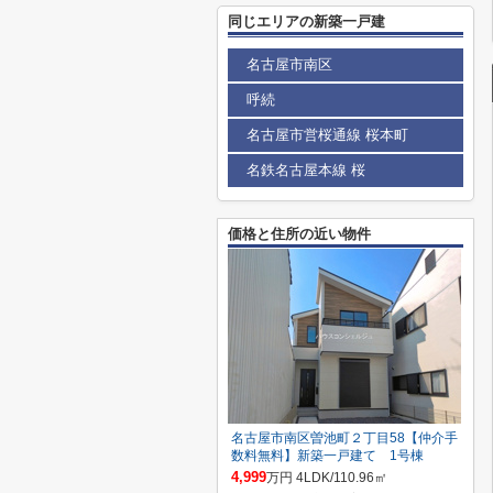
同じエリアの新築一戸建
名古屋市南区
呼続
名古屋市営桜通線 桜本町
名鉄名古屋本線 桜
価格と住所の近い物件
名古屋市南区曽池町２丁目58【仲介手
数料無料】新築一戸建て 1号棟
4,999
万円 4LDK/110.96㎡