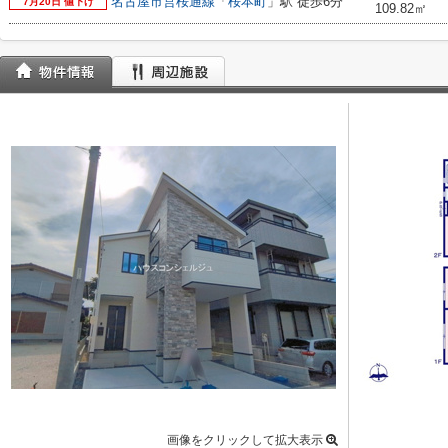
名古屋市営桜通線
「
桜本町
」駅 徒歩6分
7月20日 値下げ
109.82㎡
画像をクリックして拡大表示