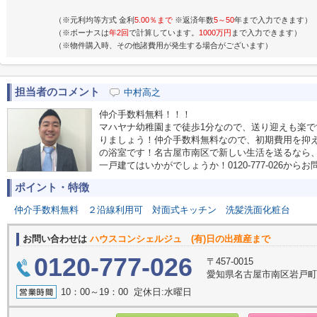
（※元利均等方式 金利
5.00％まで
※返済年数
5～50
年まで入力できます）
（※ボーナスは
年2回
で計算しています。
1000万円
まで入力できます）
（※物件購入時、その他諸費用が発生する場合がございます）
担当者のコメント
中村高之
仲介手数料無料！！！
マハヤナ幼稚園まで徒歩1分なので、送り迎えも楽
りましょう！仲介手数料無料なので、初期費用を抑
の浴室です！名古屋市南区で新しい生活を送るなら
一戸建てはいかがでしょうか！0120-777-026からお問
ポイント・特徴
仲介手数料無料
２沿線利用可
対面式キッチン
洗髪洗面化粧台
お問い合わせは
ハウスコンシェルジュ (有)日の出殖産まで
0120-777-026
〒457-0015
愛知県名古屋市南区岩戸
10：00～19：00 定休日:水曜日