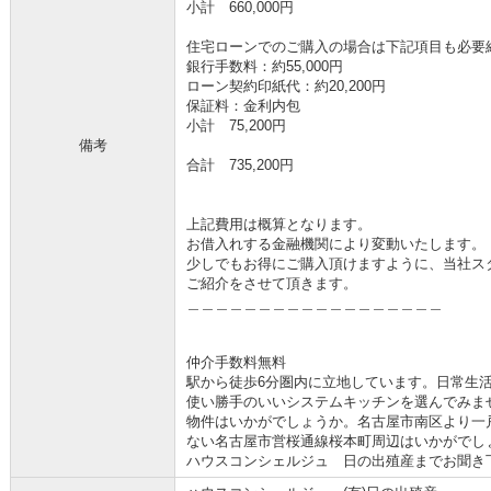
小計 660,000円
住宅ローンでのご購入の場合は下記項目も必要
銀行手数料：約55,000円
ローン契約印紙代：約20,200円
保証料：金利内包
小計 75,200円
備考
合計 735,200円
上記費用は概算となります。
お借入れする金融機関により変動いたします。
少しでもお得にご購入頂けますように、当社ス
ご紹介をさせて頂きます。
＿＿＿＿＿＿＿＿＿＿＿＿＿＿＿＿＿＿
仲介手数料無料
駅から徒歩6分圏内に立地しています。日常生
使い勝手のいいシステムキッチンを選んでみま
物件はいかがでしょうか。名古屋市南区より一
ない名古屋市営桜通線桜本町周辺はいかがでしょうか
ハウスコンシェルジュ 日の出殖産までお聞き