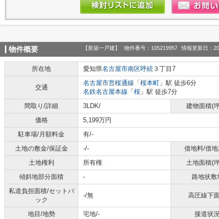
【新築一戸建】
物件番号：105219957
情報更新日：20
物件概要
所在地
愛知県
名古屋市南区
呼続
３丁目7
名古屋市営桜通線
「
桜本町
」駅 徒歩6分
交通
名鉄名古屋本線
「
桜
」駅 徒歩7分
間取り/詳細
3LDK/
建物面積(坪
価格
5,199万円
駐車場/月額料金
有/-
土地の敷金/保証金
-/-
借地料/借地
土地権利
所有権
土地面積(坪
傾斜地部分面積
-
路地状敷
私道負担面積/セットバ
-/無
高圧線下
ック
地目/地勢
宅地/-
接道状