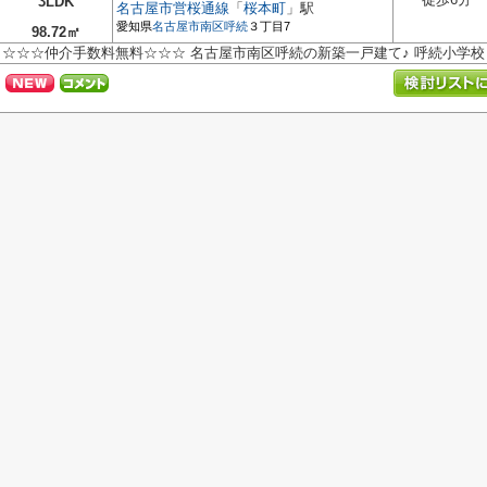
3LDK
名古屋市営桜通線
「
桜本町
」駅
愛知県
名古屋市南区
呼続
３丁目7
98.72㎡
☆☆☆仲介手数料無料☆☆☆ 名古屋市南区呼続の新築一戸建て♪ 呼続小学