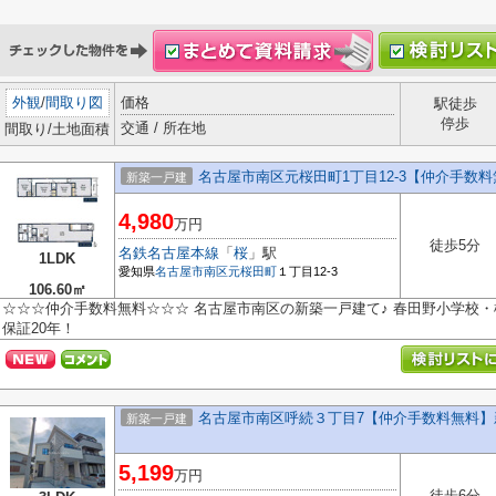
外観
/
間取り図
価格
駅徒歩
停歩
交通 / 所在地
間取り/土地面積
名古屋市南区元桜田町1丁目12-3【仲介手数
新築一戸建
4,980
万円
徒歩5分
名鉄名古屋本線
「
桜
」駅
1LDK
愛知県
名古屋市南区
元桜田町
１丁目12-3
106.60㎡
☆☆☆仲介手数料無料☆☆☆ 名古屋市南区の新築一戸建て♪ 春田野小学校・
保証20年！
名古屋市南区呼続３丁目7【仲介手数料無料】
新築一戸建
5,199
万円
徒歩6分