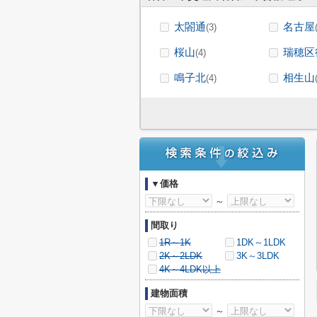
太閤通
名古屋
(3)
桜山
瑞穂区
(4)
鳴子北
相生山
(4)
▼価格
～
間取り
1R～1K
1DK～1LDK
2K～2LDK
3K～3LDK
4K～4LDK以上
建物面積
～