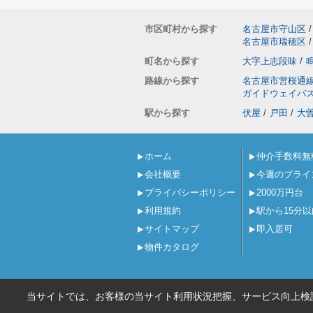
市区町村から探す
名古屋市守山区
/
名古屋市瑞穂区
/
町名から探す
大字上志段味
/
路線から探す
名古屋市営桜通
ガイドウェイバ
駅から探す
伏屋
/
戸田
/
大
ホーム
仲介手数料無
会社概要
今週のプライ
プライバシーポリシー
2000万円台
利用規約
駅から15分以
サイトマップ
即入居可
物件カタログ
当サイトでは、お客様の当サイト利用状況把握、サービス向上検討