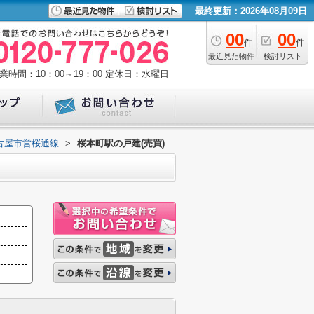
最終更新：2026年08月09日
00
00
件
件
最近見た物件
検討リスト
業時間：10：00～19：00
定休日：水曜日
古屋市営桜通線
>
桜本町駅の戸建(売買)