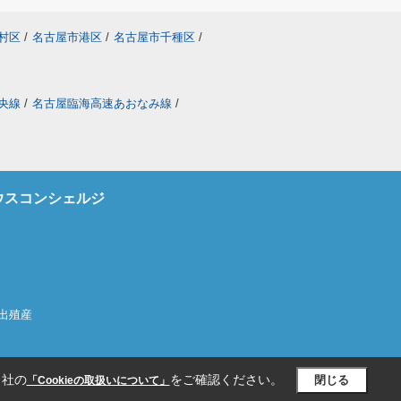
村区
/
名古屋市港区
/
名古屋市千種区
/
央線
/
名古屋臨海高速あおなみ線
/
ウスコンシェルジ
の出殖産
当社の
をご確認ください。
閉じる
「Cookieの取扱いについて」