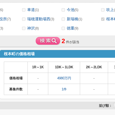
車道
今池
吹上
(6)
(1)
(5)
役所
瑞穂運動場西
新瑞橋
桜本
(7)
(3)
(1)
神沢
徳重
(3)
(8)
(9)
2
件が該当
桜本町の価格相場
1R～1K
1DK～1LDK
2K～2LDK
価格相場
-
4980万円
-
募集件数
-
1件
-
並び順：