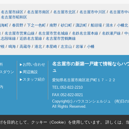
名古屋市緑区
/
名古屋市南区
/
名古屋市北区
/
名古屋市中川区
/
名古屋市中
名古屋市昭和区
鳴海町
/
春田野
/
下之一色町
/
南野
/
砂口町
/
諏訪町
/
船頭場
/
清水
/
小幡北
線
/
名古屋市営東山線
/
名古屋市営名城線
/
名鉄名古屋本線
/
名鉄瀬戸線
/
中
ス志段味線
/
近鉄名古屋線
/
名古屋市営鶴舞線
曽根
/
鳴海
/
高蔵寺
/
港北
/
本星崎
/
左京山
/
岩塚
/
小幡
名古屋市の新築一戸建て情報ならハ
料
お問い合わせ
ュ
スダウン
周辺施設
スタッフ紹介
愛知県名古屋市南区岩戸町１７－２２
内
TEL:052-822-2210
FAX:052-822-0021
Copyright(c) ハウスコンシェルジュ (有)日
All Rights Reserved.
を目的として、クッキー（Cookie）を使用しています。
詳しくは、