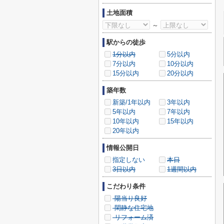
土地面積
～
駅からの徒歩
1分以内
5分以内
7分以内
10分以内
15分以内
20分以内
築年数
新築/1年以内
3年以内
5年以内
7年以内
10年以内
15年以内
20年以内
情報公開日
指定しない
本日
3日以内
1週間以内
こだわり条件
陽当り良好
閑静な住宅地
リフォーム済