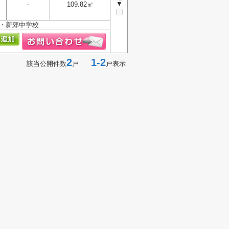
▼
-
109.82㎡
校・新郊中学校
2
1-2
該当公開件数
戸
戸表示