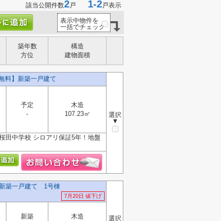
2
1-2
該当公開件数
戸
戸表示
表示中物件を
一括でチェック
築年数
構造
方位
建物面積
料無料】新築一戸建て
予定
木造
-
107.23㎡
選択
▼
桜田中学校 シロアリ保証5年！地盤
新築一戸建て 1号棟
7月20日 値下げ
新築
木造
選択