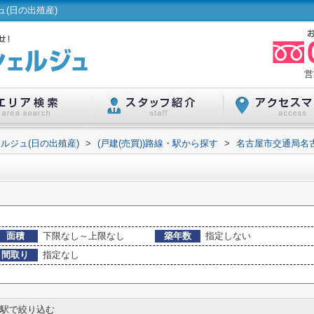
(日の出殖産)
営
ルジュ(日の出殖産)
>
(戸建(売買))路線・駅から探す
>
名古屋市交通局名
面積
下限なし～上限なし
築年数
指定しない
間取り
指定なし
駅で絞り込む