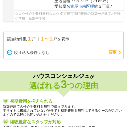
土地面積：98.72㎡（29.86坪）
愛知県
名古屋市南区
呼続
３丁目7
☆☆☆仲介手数料無料☆☆☆ 名古屋市南区呼続の新築一戸建て♪ 呼続
小学校・新郊中学校
1
1～1
該当物件数
戸
戸を表示
変更
絞り込み条件：
なし
ハウスコンシェルジュ
が
3
選ばれる
つの理由
初期費用を抑えられる
新築戸建ての仲介手数料を無料で購入できます。
本サイトに掲載されていない物件でも初期費用を無料にできるケースがござい
ますので気軽にお問い合わせください。
経験豊富なスタッフが対応