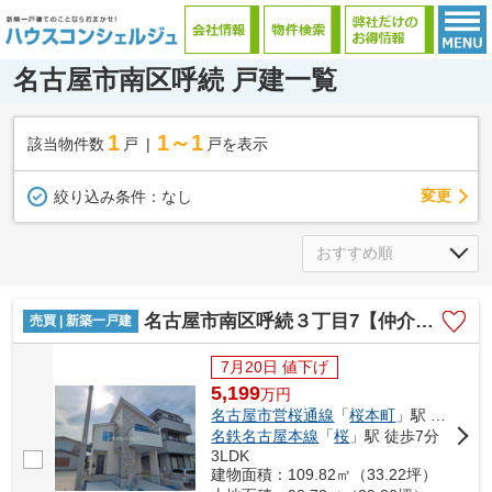
名古屋市南区呼続 戸建一覧
1
1～1
該当物件数
戸
戸を表示
変更
絞り込み条件：
なし
名古屋市南区呼続３丁目7【仲介手数料無料】新築一戸建て 1号棟
売買 | 新築一戸建
7月20日 値下げ
5,199
万
円
名古屋市営桜通線
「
桜本町
」駅 徒歩6分
名鉄名古屋本線
「
桜
」駅 徒歩7分
3LDK
建物面積：109.82㎡（33.22坪）