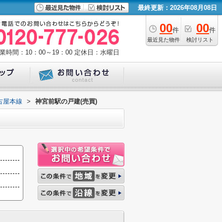
最終更新：2026年08月08日
00
00
件
件
最近見た物件
検討リスト
業時間：10：00～19：00
定休日：水曜日
古屋本線
>
神宮前駅の戸建(売買)