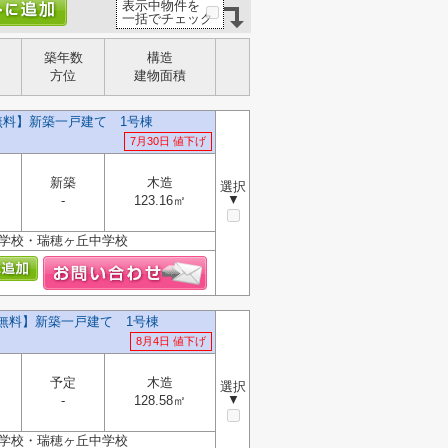
表示中物件を
一括でチェック
築年数
構造
方位
建物面積
無料】新築一戸建て 1号棟
7月30日 値下げ
新築
木造
選択
▼
-
123.16㎡
小学校・瑞穂ヶ丘中学校
料無料】新築一戸建て 1号棟
8月4日 値下げ
予定
木造
選択
▼
-
128.58㎡
小学校・瑞穂ヶ丘中学校