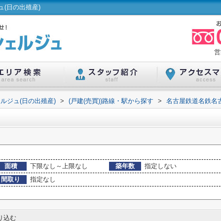
(日の出殖産)
営
ルジュ(日の出殖産)
>
(戸建(売買))路線・駅から探す
>
名古屋鉄道名鉄名
面積
下限なし～上限なし
築年数
指定しない
間取り
指定なし
り込む