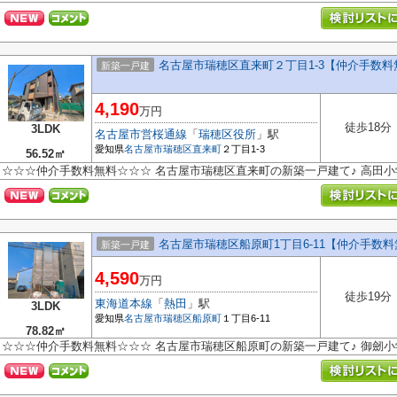
名古屋市瑞穂区直来町２丁目1-3【仲介手数
新築一戸建
4,190
万円
徒歩18分
3LDK
名古屋市営桜通線
「
瑞穂区役所
」駅
愛知県
名古屋市瑞穂区
直来町
２丁目1-3
56.52㎡
☆☆☆仲介手数料無料☆☆☆ 名古屋市瑞穂区直来町の新築一戸建て♪ 高田
名古屋市瑞穂区船原町1丁目6-11【仲介手数
新築一戸建
4,590
万円
徒歩19分
東海道本線
「
熱田
」駅
3LDK
愛知県
名古屋市瑞穂区
船原町
１丁目6-11
78.82㎡
☆☆☆仲介手数料無料☆☆☆ 名古屋市瑞穂区船原町の新築一戸建て♪ 御劒