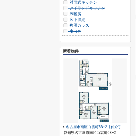
対面式キッチン
アイランドキッチン
床暖房
床下収納
複層ガラス
南向き
新着物件
名古屋市南区白雲町68−2【仲介手数料無料】新築一戸建て 2号棟
愛知県名古屋市南区白雲町68−2