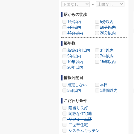
～
駅からの徒歩
1分以内
5分以内
7分以内
10分以内
15分以内
20分以内
築年数
新築/1年以内
3年以内
5年以内
7年以内
10年以内
15年以内
20年以内
情報公開日
指定しない
本日
3日以内
1週間以内
こだわり条件
陽当り良好
閑静な住宅地
リフォーム済
二世帯住宅
システムキッチン