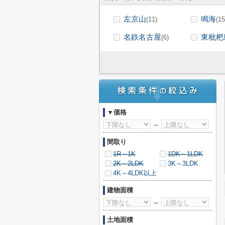
左京山
鳴海
(11)
(15
名鉄名古屋
東枇杷
(6)
▼価格
～
間取り
1R～1K
1DK～1LDK
2K～2LDK
3K～3LDK
4K～4LDK以上
建物面積
～
土地面積