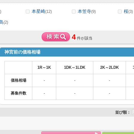
本星崎
本笠寺
桜
)
(12)
(9)
(3)
島
(2)
4
件が該当
神宮前の価格相場
1R～1K
1DK～1LDK
2K～2LDK
価格相場
-
-
-
募集件数
-
-
-
並び順：