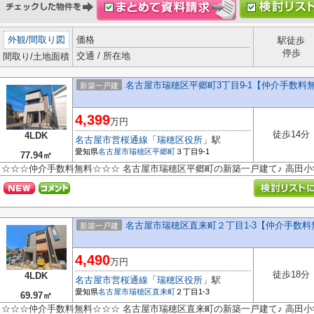
外観
/
間取り図
価格
駅徒歩
停歩
交通 / 所在地
間取り/土地面積
名古屋市瑞穂区平郷町3丁目9-1【仲介手数料
新築一戸建
4,399
万円
徒歩14分
4LDK
名古屋市営桜通線
「
瑞穂区役所
」駅
愛知県
名古屋市瑞穂区
平郷町
３丁目9-1
77.94㎡
☆☆☆仲介手数料無料☆☆☆ 名古屋市瑞穂区平郷町の新築一戸建て♪ 高田
名古屋市瑞穂区直来町２丁目1-3【仲介手数
新築一戸建
4,490
万円
徒歩18分
4LDK
名古屋市営桜通線
「
瑞穂区役所
」駅
愛知県
名古屋市瑞穂区
直来町
２丁目1-3
69.97㎡
☆☆☆仲介手数料無料☆☆☆ 名古屋市瑞穂区直来町の新築一戸建て♪ 高田