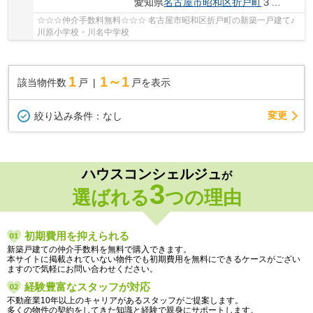
愛知県
名古屋市昭和区
折戸町
３丁目4-5
☆☆☆仲介手数料無料☆☆☆ 名古屋市昭和区折戸町の新築一戸建て♪
川原小学校・川名中学校
1
1～1
該当物件数
戸
戸を表示
変更
絞り込み条件：
なし
ハウスコンシェルジュ
が
3
選ばれる
つの理由
初期費用を抑えられる
新築戸建ての仲介手数料を無料で購入できます。
本サイトに掲載されていない物件でも初期費用を無料にできるケースがござい
ますので気軽にお問い合わせください。
経験豊富なスタッフが対応
不動産業10年以上のキャリアがあるスタッフがご提案します。
多くの物件の契約をしてきた知識と経験で親身にサポートします。