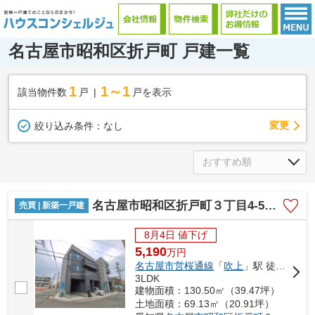
名古屋市昭和区折戸町 戸建一覧
1
1～1
該当物件数
戸
戸を表示
変更
絞り込み条件：
なし
名古屋市昭和区折戸町３丁目4-5【仲介手数料無料】新築一戸建て 1号棟
売買 | 新築一戸建
8月4日 値下げ
5,190
万
円
名古屋市営桜通線
「
吹上
」駅 徒歩14分
3LDK
建物面積：130.50㎡（39.47坪）
土地面積：69.13㎡（20.91坪）