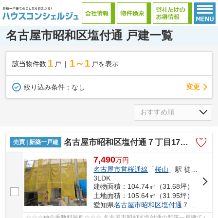
名古屋市昭和区塩付通 戸建一覧
1
1～1
該当物件数
戸
戸を表示
変更
絞り込み条件：
なし
名古屋市昭和区塩付通７丁目17【仲介手数料無料】新築一戸建て 2号棟
売買 | 新築一戸建
7,490
万
円
名古屋市営桜通線
「
桜山
」駅 徒歩5分
3LDK
建物面積：104.74㎡（31.68坪）
土地面積：105.64㎡（31.95坪）
愛知県
名古屋市昭和区
塩付通
７丁目17
☆☆☆仲介手数料無料☆☆☆ 名古屋市昭和区塩付通の新築一戸建て♪