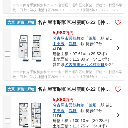
☆☆☆仲介手数料無料☆☆☆ 名古屋市昭和区の新築一戸建て♪ 村雲小学
校・円上中学校 地盤保証20年！！ シロアリ保証5年！！ハンドシャワ
ー付き洗面台！
名古屋市昭和区村雲町6‐22【仲介手数料無料】新築一戸建て 2号棟
売買 | 新築一戸建
5,980
万
円
名古屋市営鶴舞線
「
荒畑
」駅 徒歩12分
中央線
「
鶴舞
」駅 徒歩17分
4LDK
建物面積：97.61㎡（29.52坪）
土地面積：112.99㎡（34.17坪）
愛知県
名古屋市昭和区
村雲町
6−22
☆☆☆仲介手数料無料☆☆☆ 名古屋市昭和区の新築一戸建て♪ 村雲小学
校・円上中学校 地盤保証20年！！ シロアリ保証5年！！ハンドシャワ
ー付き洗面台！
名古屋市昭和区村雲町6‐22【仲介手数料無料】新築一戸建て 3号棟
売買 | 新築一戸建
5,880
万
円
名古屋市営鶴舞線
「
荒畑
」駅 徒歩12分
中央線
「
鶴舞
」駅 徒歩17分
1LDK
建物面積：100.10㎡（30.28坪）
土地面積：113.75㎡（34.4坪）