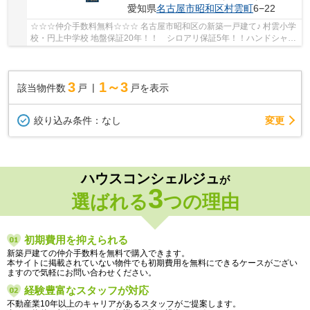
愛知県
名古屋市昭和区
村雲町
6−22
☆☆☆仲介手数料無料☆☆☆ 名古屋市昭和区の新築一戸建て♪ 村雲小学
校・円上中学校 地盤保証20年！！ シロアリ保証5年！！ハンドシャワ
ー付き洗面台！
3
1～3
該当物件数
戸
戸を表示
変更
絞り込み条件：
なし
ハウスコンシェルジュ
が
3
選ばれる
つの理由
初期費用を抑えられる
新築戸建ての仲介手数料を無料で購入できます。
本サイトに掲載されていない物件でも初期費用を無料にできるケースがござい
ますので気軽にお問い合わせください。
経験豊富なスタッフが対応
不動産業10年以上のキャリアがあるスタッフがご提案します。