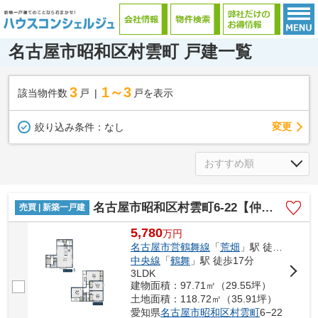
名古屋市昭和区村雲町 戸建一覧
3
1～3
該当物件数
戸
戸を表示
変更
絞り込み条件：
なし
名古屋市昭和区村雲町6‐22【仲介手数料無料】新築一戸建て 1号棟
売買 | 新築一戸建
5,780
万
円
名古屋市営鶴舞線
「
荒畑
」駅 徒歩12分
中央線
「
鶴舞
」駅 徒歩17分
3LDK
建物面積：97.71㎡（29.55坪）
土地面積：118.72㎡（35.91坪）
愛知県
名古屋市昭和区
村雲町
6−22