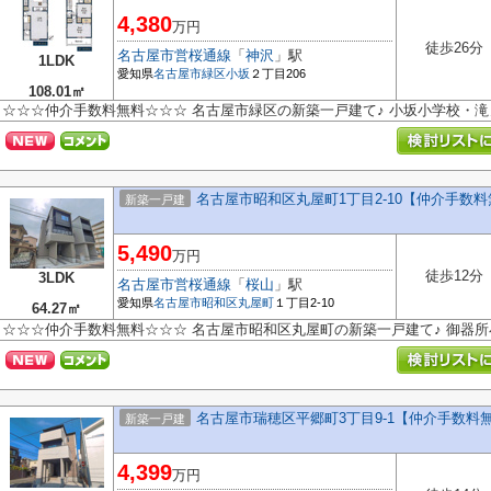
4,380
万円
徒歩26分
名古屋市営桜通線
「
神沢
」駅
1LDK
愛知県
名古屋市緑区
小坂
２丁目206
108.01㎡
☆☆☆仲介手数料無料☆☆☆ 名古屋市緑区の新築一戸建て♪ 小坂小学校・
名古屋市昭和区丸屋町1丁目2-10【仲介手数
新築一戸建
5,490
万円
徒歩12分
3LDK
名古屋市営桜通線
「
桜山
」駅
愛知県
名古屋市昭和区
丸屋町
１丁目2-10
64.27㎡
☆☆☆仲介手数料無料☆☆☆ 名古屋市昭和区丸屋町の新築一戸建て♪ 御器
名古屋市瑞穂区平郷町3丁目9-1【仲介手数料
新築一戸建
4,399
万円