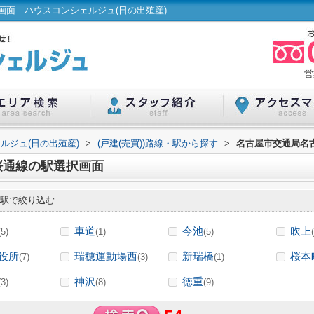
面｜ハウスコンシェルジュ(日の出殖産)
営
ルジュ(日の出殖産)
>
(戸建(売買))路線・駅から探す
>
名古屋市交通局名古
桜通線の駅選択画面
駅で絞り込む
車道
今池
吹上
(5)
(1)
(5)
役所
瑞穂運動場西
新瑞橋
桜本
(7)
(3)
(1)
神沢
徳重
(3)
(8)
(9)