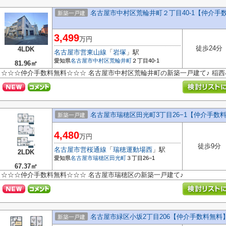
名古屋市中村区荒輪井町２丁目40-1【仲介手
新築一戸建
3,499
万円
徒歩24分
4LDK
名古屋市営東山線
「
岩塚
」駅
愛知県
名古屋市中村区
荒輪井町
２丁目40-1
81.96㎡
☆☆☆仲介手数料無料☆☆☆ 名古屋市中村区荒輪井町の新築一戸建て♪ 稲
名古屋市瑞穂区田光町3丁目26−1【仲介手数
新築一戸建
4,480
万円
徒歩9分
名古屋市営桜通線
「
瑞穂運動場西
」駅
2LDK
愛知県
名古屋市瑞穂区
田光町
３丁目26−1
67.37㎡
☆☆☆仲介手数料無料☆☆☆ 名古屋市瑞穂区の新築一戸建て♪
名古屋市緑区小坂2丁目206【仲介手数料無料
新築一戸建