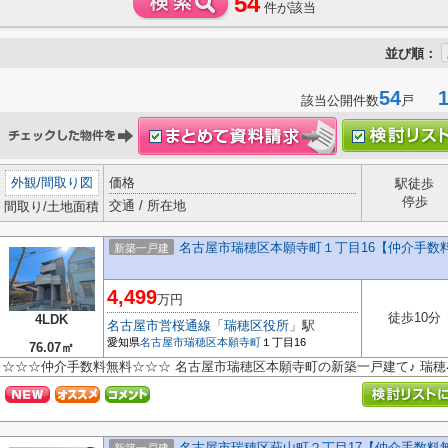
54
件が該当
並び順：
54
1-
該当公開件数
戸
外観
/
間取り図
価格
駅徒歩
停歩
交通 / 所在地
間取り/土地面積
名古屋市瑞穂区本願寺町１丁目16【仲介手数
新築一戸建
4,499
万円
徒歩10分
4LDK
名古屋市営桜通線
「
瑞穂区役所
」駅
愛知県
名古屋市瑞穂区
本願寺町
１丁目16
76.07㎡
☆☆☆仲介手数料無料☆☆☆ 名古屋市瑞穂区本願寺町の新築一戸建て♪ 瑞
名古屋市瑞穂区萩山町２丁目17【仲介手数料