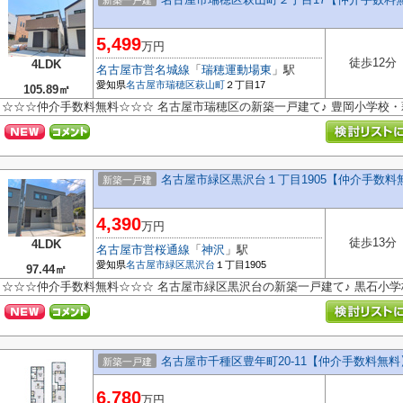
新築一戸建
5,499
万円
徒歩12分
4LDK
名古屋市営名城線
「
瑞穂運動場東
」駅
愛知県
名古屋市瑞穂区
萩山町
２丁目17
105.89㎡
☆☆☆仲介手数料無料☆☆☆ 名古屋市瑞穂区の新築一戸建て♪ 豊岡小学校
名古屋市緑区黒沢台１丁目1905【仲介手数料
新築一戸建
4,390
万円
徒歩13分
4LDK
名古屋市営桜通線
「
神沢
」駅
愛知県
名古屋市緑区
黒沢台
１丁目1905
97.44㎡
☆☆☆仲介手数料無料☆☆☆ 名古屋市緑区黒沢台の新築一戸建て♪ 黒石小
名古屋市千種区豊年町20-11【仲介手数料無
新築一戸建
6,780
万円