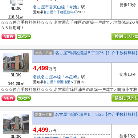
徒歩10分
名古屋市営東山線
「
今池
」駅
4LDK
愛知県
名古屋市千種区
豊年町
20-11
118.31㎡
☆☆☆仲介手数料無料☆☆☆ 名古屋市千種区の新築一戸建て♪ 地盤保証2
３５利用可！
名古屋市緑区浦里５丁目25【仲介手数料無料
新築一戸建
4,499
万円
徒歩10分
3LDK
名鉄名古屋本線
「
本星崎
」駅
愛知県
名古屋市緑区
浦里
５丁目25
144.20㎡
☆☆☆仲介手数料無料☆☆☆ 名古屋市緑区浦里の新築一戸建て♪ 鳴海小学
名古屋市緑区浦里５丁目25【仲介手数料無料
新築一戸建
4,499
万円
徒歩10分
3LDK