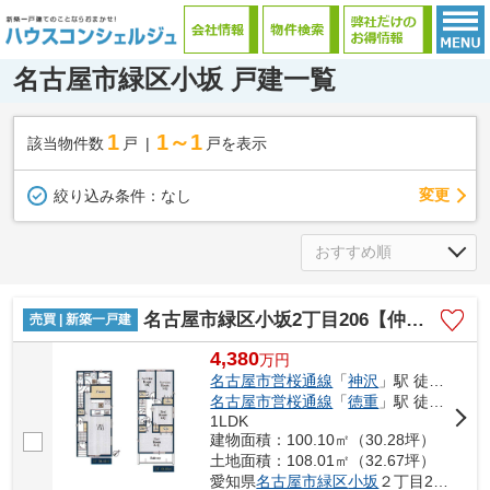
名古屋市緑区小坂 戸建一覧
1
1～1
該当物件数
戸
戸を表示
変更
絞り込み条件：
なし
名古屋市緑区小坂2丁目206【仲介手数料無料】新築一戸建て 2号棟
売買 | 新築一戸建
4,380
万
円
名古屋市営桜通線
「
神沢
」駅 徒歩26分
名古屋市営桜通線
「
徳重
」駅 徒歩31分
1LDK
建物面積：100.10㎡（30.28坪）
土地面積：108.01㎡（32.67坪）
愛知県
名古屋市緑区
小坂
２丁目206