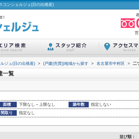
コンシェルジュ(日の出殖産)
営
ルジュ(日の出殖産)
>
(戸建(売買))地域から探す
>
名古屋市中村区
>
二
建一覧
面積
下限なし～上限なし
築年数
指定しない
間取り
指定なし
並び順：