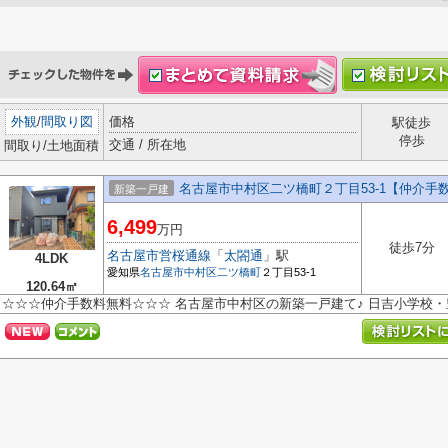
外観
/
間取り図
価格
駅徒歩
停歩
交通 / 所在地
間取り/土地面積
名古屋市中村区二ツ橋町２丁目53-1【仲介手
新築一戸建
6,499
万円
徒歩7分
名古屋市営桜通線
「
太閤通
」駅
4LDK
愛知県
名古屋市中村区
二ツ橋町
２丁目53-1
120.64㎡
☆☆☆仲介手数料無料☆☆☆ 名古屋市中村区の新築一戸建て♪ 日吉小学校