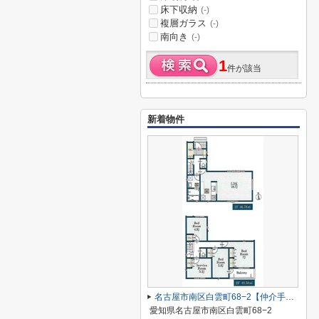
床下収納
(-)
複層ガラス
(-)
南向き
(-)
1
件が該当
新着物件
名古屋市南区白雲町68−2【仲介手数料無料】新築一戸建て 2号棟
愛知県名古屋市南区白雲町68−2