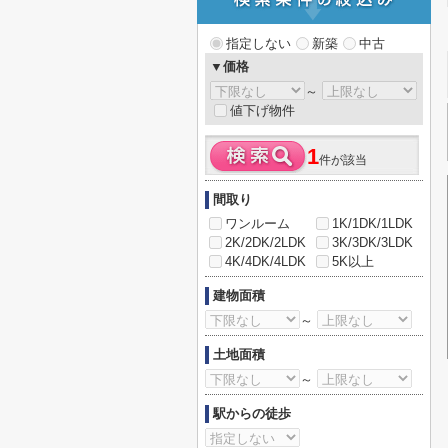
指定しない
新築
中古
▼価格
～
値下げ物件
1
件が該当
間取り
ワンルーム
1K/1DK/1LDK
2K/2DK/2LDK
3K/3DK/3LDK
4K/4DK/4LDK
5K以上
建物面積
～
土地面積
～
駅からの徒歩