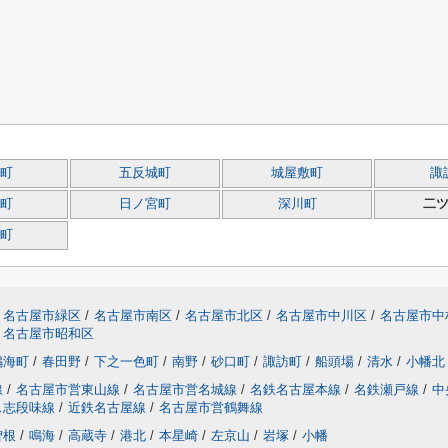
町
五反城町
城屋敷町
諏
町
日ノ宮町
深川町
二
町
名古屋市緑区
/
名古屋市南区
/
名古屋市北区
/
名古屋市中川区
/
名古屋市中
名古屋市昭和区
鳴海町
/
春田野
/
下之一色町
/
南野
/
砂口町
/
諏訪町
/
船頭場
/
清水
/
小幡北
線
/
名古屋市営東山線
/
名古屋市営名城線
/
名鉄名古屋本線
/
名鉄瀬戸線
/
中
ス志段味線
/
近鉄名古屋線
/
名古屋市営鶴舞線
曽根
/
鳴海
/
高蔵寺
/
港北
/
本星崎
/
左京山
/
岩塚
/
小幡