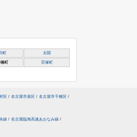
訪町
太閤
ツ橋町
宮塚町
村区
/
名古屋市港区
/
名古屋市千種区
/
央線
/
名古屋臨海高速あおなみ線
/