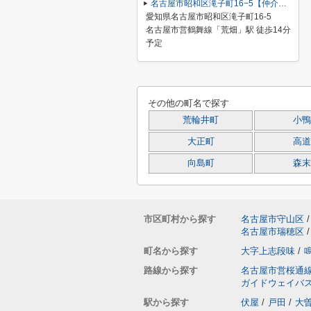
名古屋市昭和区滝子町16−5【仲介手数料無料】新築一戸建て 1号棟
愛知県名古屋市昭和区滝子町16-5
名古屋市営鶴舞線「荒畑」駅 徒歩14分
予定
その他の町名で探す
荒輪井町
小鴨
大正町
高道
向島町
森末
市区町村から探す
名古屋市守山区
/
名古屋市瑞穂区
/
町名から探す
大字上志段味
/
路線から探す
名古屋市営桜通
ガイドウェイバ
駅から探す
伏屋
/
戸田
/
大