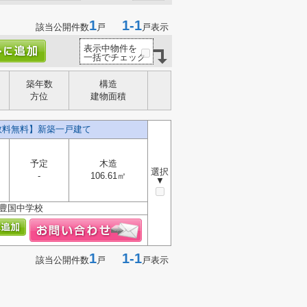
1
1-1
該当公開件数
戸
戸表示
表示中物件を
一括でチェック
築年数
構造
方位
建物面積
数料無料】新築一戸建て
予定
木造
選択
-
106.61㎡
▼
・豊国中学校
1
1-1
該当公開件数
戸
戸表示