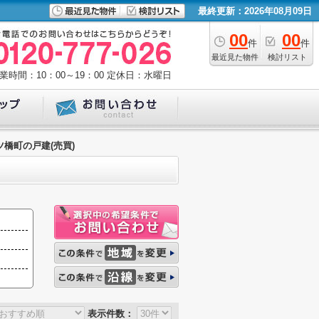
最終更新：2026年08月09日
00
00
件
件
最近見た物件
検討リスト
業時間：10：00～19：00
定休日：水曜日
ツ橋町の戸建(売買)
表示件数：