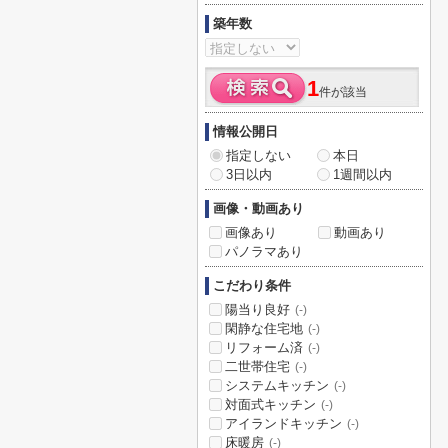
築年数
1
件が該当
情報公開日
指定しない
本日
3日以内
1週間以内
画像・動画あり
画像あり
動画あり
パノラマあり
こだわり条件
陽当り良好
(-)
閑静な住宅地
(-)
リフォーム済
(-)
二世帯住宅
(-)
システムキッチン
(-)
対面式キッチン
(-)
アイランドキッチン
(-)
床暖房
(-)