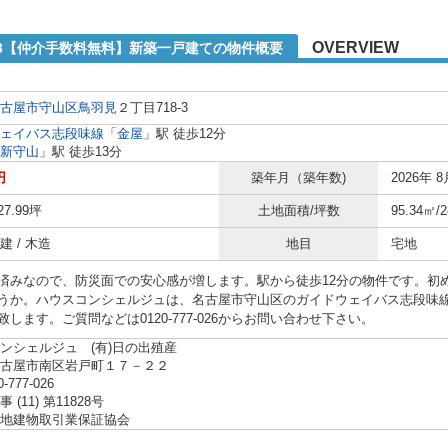
OVERVIEW
-3【仲介手数料無料】新築一戸建ての物件概要
古屋市守山区
鳥羽見
２丁目718-3
ェイバス志段味線
「
金屋
」駅 徒歩12分
新守山
」駅 徒歩13分
円
築年月（築年数)
2026年 8
27.99坪
土地面積/坪数
95.34㎡/
 / 木造
地目
宅地
済みなので、防災面での安心感が増します。駅から徒歩12分の物件です。初
うか。ハウスコンシェルジュは、名古屋市守山区のガイドウェイバス志段味
します。ご質問などは0120-777-026からお問い合わせ下さい。
ンシェルジュ (有)日の出殖産
名古屋市南区岩戸町１７－２２
0-777-026
(11) 第11828号
地建物取引業保証協会