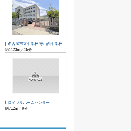
名古屋市立中学校 守山西中学校
約1123m／15分
ロイヤルホームセンター
約712m／9分