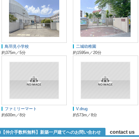
鳥羽見小学校
二城幼稚園
約375m／5分
約1595m／20分
ファミリーマート
V.drug
約600m／8分
約573m／8分
contact us
-3【仲介手数料無料】新築一戸建てへのお問い合わせ