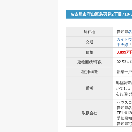
名古屋市守山区鳥羽見2丁目718
所在地
愛知県
名
ガイドウ
交通
中央線
「
価格
3,899万
建物面積/坪数
92.53㎡/
種別/構造
新築一戸建
地盤調査
備考
がでしょ
をお届け致
ハウスコ
愛知県
取扱会社
TEL:012
愛知県知事 
愛知県宅