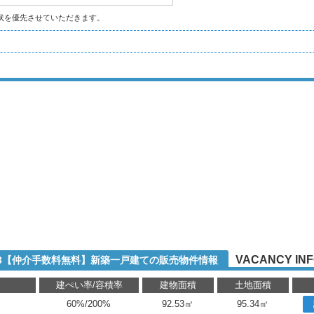
状を優先させていただきます。
VACANCY IN
-3【仲介手数料無料】新築一戸建ての販売物件情報
り
建ぺい率/容積率
建物面積
土地面積
60%/200%
92.53㎡
95.34㎡