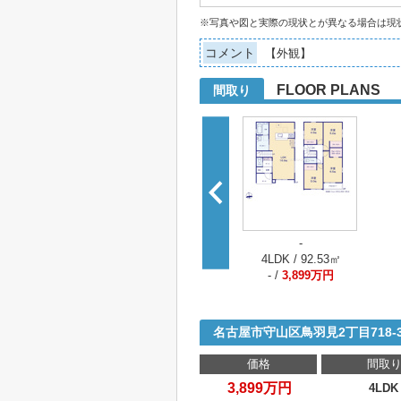
※写真や図と実際の現状とが異なる場合は現
コメント
【外観】
FLOOR PLANS
間取り
-
4LDK / 92.53㎡
- /
3,899万円
名古屋市守山区鳥羽見2丁目718
価格
間取
3,899万円
4LDK