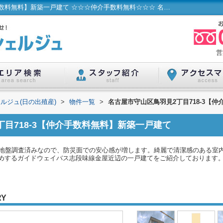
名古屋市守山区鳥羽見2丁目718-3【仲介手数料無料】新築一戸建て ☆☆☆仲介手数料無料☆☆☆ 名古屋市...／ハウスコンシェルジュ(日の出殖産)
営
ルジュ(日の出殖産)
>
物件一覧
>
名古屋市守山区鳥羽見2丁目718-3【
目718-3【仲介手数料無料】新築一戸建て
。地盤調査済みなので、防災面での安心感が増します。綺麗で清潔感のある室
するガイドウェイバス志段味線金屋近辺の一戸建てをご紹介しております。詳細は0
RY