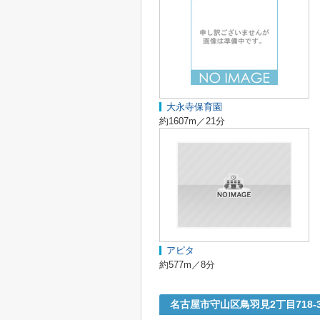
大永寺保育園
約1607m／21分
アピタ
約577m／8分
名古屋市守山区鳥羽見2丁目718