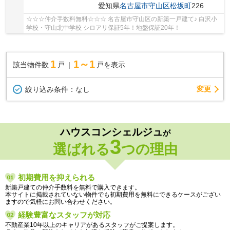
愛知県
名古屋市守山区
松坂町
226
☆☆☆仲介手数料無料☆☆☆ 名古屋市守山区の新築一戸建て♪ 白沢小
学校・守山北中学校 シロアリ保証5年！地盤保証20年！
1
1～1
該当物件数
戸
戸を表示
変更
絞り込み条件：
なし
ハウスコンシェルジュ
が
3
選ばれる
つの理由
初期費用を抑えられる
新築戸建ての仲介手数料を無料で購入できます。
本サイトに掲載されていない物件でも初期費用を無料にできるケースがござい
ますので気軽にお問い合わせください。
経験豊富なスタッフが対応
不動産業10年以上のキャリアがあるスタッフがご提案します。