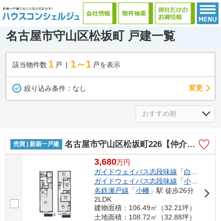
名古屋市守山区松坂町 戸建一覧
1
1～1
該当物件数
戸
戸を表示
変更
絞り込み条件：
なし
名古屋市守山区松坂町226【仲介手数料無料】新築一戸建て
売買 | 新築一戸建
3,680
万
円
ガイドウェイバス志段味線
「
白沢渓谷
」
ガイドウェイバス志段味線
「
小幡緑地
」
名鉄瀬戸線
「
小幡
」駅 徒歩26分
2LDK
建物面積：106.49㎡（32.21坪）
土地面積：108.72㎡（32.88坪）