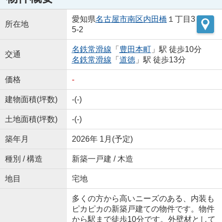
愛知県
名古屋市南区
内田橋
１丁目3
所在地
5-2
名鉄常滑線
「
豊田本町
」駅 徒歩10分
交通
名鉄常滑線
「
道徳
」駅 徒歩13分
価格
-
建物面積(坪数)
-(-)
土地面積(坪数)
-(-)
築年月
2026年 1月(予定)
種別 / 構造
新築一戸建 / 木造
地目
宅地
多くの方から高いニーズのある、内装も
ピカピカの新築戸建ての物件です。物件
から駅まで徒歩10分です。外壁材として