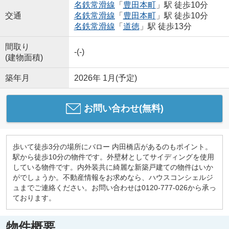
名鉄常滑線
「
豊田本町
」駅 徒歩10分
交通
名鉄常滑線
「
豊田本町
」駅 徒歩10分
名鉄常滑線
「
道徳
」駅 徒歩13分
間取り
-(-)
(建物面積)
築年月
2026年 1月(予定)
お問い合わせ(無料)
歩いて徒歩3分の場所にバロー 内田橋店があるのもポイント。
駅から徒歩10分の物件です。外壁材としてサイディングを使用
している物件です。内外装共に綺麗な新築戸建ての物件はいか
がでしょうか。不動産情報をお求めなら、ハウスコンシェルジ
ュまでご連絡ください。お問い合わせは0120-777-026から承っ
ております。
物件概要