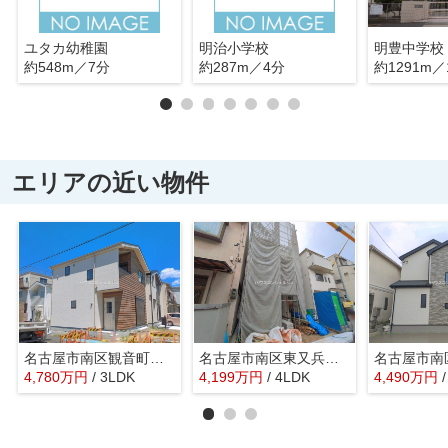
ユタカ幼稚園
明治小学校
明豊中学校
約548m／7分
約287m／4分
約1291m／
エリアの近い物件
名古屋市南区観音町５丁目106『仲介料無料』新築戸建て 3号棟
名古屋市南区東又兵ヱ町３丁目33-4【仲介手数料無料】新築一戸建て 1号棟
4,780
万
円
/ 3LDK
4,199
万
円
/ 4LDK
4,490
万
円