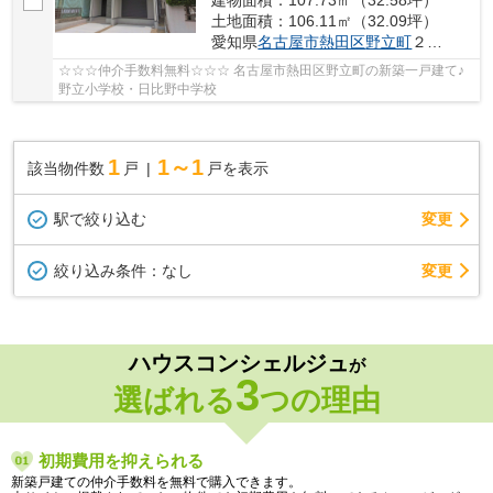
土地面積：106.11㎡（32.09坪）
愛知県
名古屋市熱田区
野立町
２丁目89
☆☆☆仲介手数料無料☆☆☆ 名古屋市熱田区野立町の新築一戸建て♪
野立小学校・日比野中学校
1
1～1
該当物件数
戸
戸を表示
駅で絞り込む
変更
変更
絞り込み条件：
なし
ハウスコンシェルジュ
が
3
選ばれる
つの理由
初期費用を抑えられる
新築戸建ての仲介手数料を無料で購入できます。