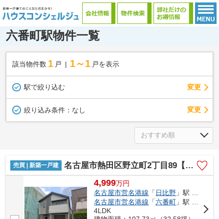
六番町駅物件一覧
1
1～1
該当物件数
戸
戸を表示
駅で絞り込む
変更
変更
絞り込み条件：
なし
名古屋市熱田区野立町2丁目89【仲介手数料無料】新築一戸建て
売買 | 新築一戸建
4,999
万
円
名古屋市営名港線
「
日比野
」駅 徒歩11分
名古屋市営名港線
「
六番町
」駅 徒歩14分
4LDK
建物面積：107.73㎡（32.58坪）